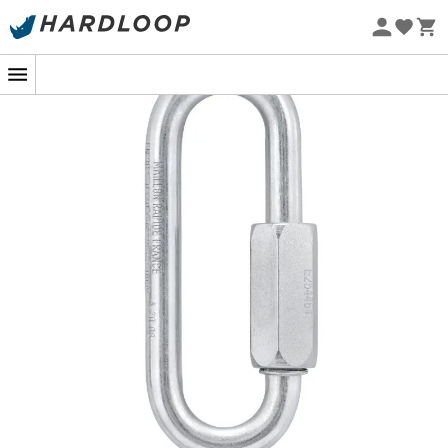
Promos d'été 🔥 -5 % EXTRA dès 2 produits* code Summer5
GO pour l'aventure !
Eco-conçu
Le
Pack 10 Go
de
Petzl
est conçu pour les passionnés
d'escalade et de sports de plein air qui recherchent une
connexion
fiable
et
durable
. Ce
maillon rapide
de 8
mm, nommé GO, se distingue par sa
grande ouverture
,
idéale pour connecter en toute sécurité une sangle de
dégaine à un amarrage. Sa conception est pensée pour
une
utilisation permanente
, vous offrant tranquillité
d'esprit lors de vos ascensions.
Fabriqué en acier zingué, le GO de Petzl promet une
robustesse à toute épreuve
, garantissant une
résistance optimale même dans des conditions
extrêmes. Sa polyvalence le rend également parfait
pour être
laissé à un relais
, facilitant ainsi l'installation
de rappels en toute simplicité. Que vous soyez débutant