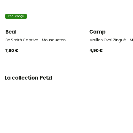
Consulter la notice
Eco-conçu
Déclaration de conformité
Consulter la déclaration de conformité
Beal
Camp
Équipement de protection individuelle
Be Smith Captive - Mousqueton
Maillon Oval Zingué - M
EPI - Classe 3
7,90 €
4,90 €
Résistance Grand Axe
32 kN
La collection Petzl
Système de verrouillage
Screw-Lock