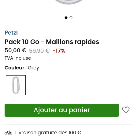
ou expert, ce maillon rapide saura se rendre
indispensable
dans votre équipement.
Permet de connecter de manière permanente une
sangle de dégaine à un amarrage ou peut être
Petzl
laissé à un relais pour installer un rappel.
Pack 10 Go - Maillons rapides
Durabilité :
50,00 €
59,90 €
-17%
TVA incluse
Diamètre de 8 mm favorisant une bonne durabilité,
Couleur
:
Grey
Corps en acier zingué extrêmement résistant.
Disponible en regroupement par 10 ou en
emballage unitaire.
Spécifications
Ajouter au panier
Poids : 95 g
Résistance grand axe : 30 kN
Livraison gratuite dès 100 €