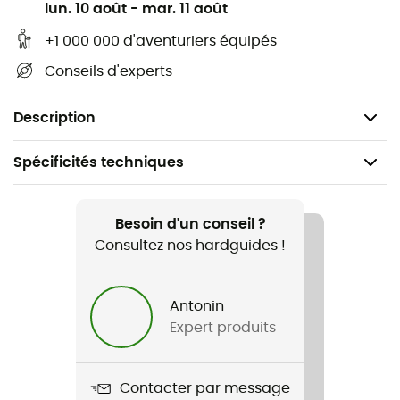
Résistance petit axe : 10 kN
lun. 10 août
-
mar. 11 août
+1 000 000 d'aventuriers équipés
Ouverture : 17 mm
Conseils d'experts
Matière(s) : acier zingué
Certification(s) : CE EN 12275, EN 362, GB / T 23469-Q
Description
Spécificités techniques
Recommandé pour
Escalade / Alpinisme
Besoin d'un conseil ?
Consultez nos hardguides !
Genre
Homme / Femme
Antonin
Expert produits
Poids
95 g
Contacter par message
Nom du produit