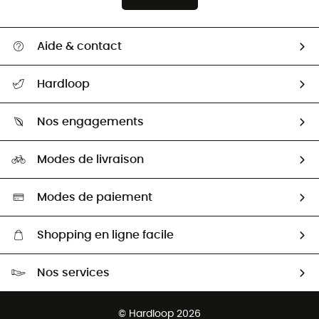
Aide & contact
Suivre mon colis
Hardloop
Retour & remboursement
Qui sommes-nous ?
Guide des tailles
Nos engagements
Carrières
Comment bien choisir ?
Notre empreinte
HardGuides
Modes de livraison
Seconde Main
Seconde main
Nos ambassadeurs
Aide & Contact
Sélection éco-responsable
Modes de paiement
Shopping en ligne facile
Livraison gratuite dès 100 €
Nos services
Retour gratuit sous 100 jours
Ventes aux groupes & club
Service client gratuit
© Hardloop 2026