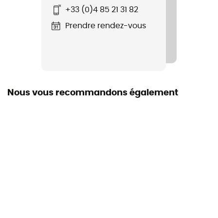
+33 (0)4 85 21 31 82
Pack 10 Go
Prendre rendez-vous
Label
Origine Européenne Garantie
Résistance Petit Axe
10 kN
Nous vous recommandons également
Matière
acier
Diamètre de l'ouverture
17 mm
Certification
CE EN 12275 / EN 362 / GB/T 23469-Q
Notice