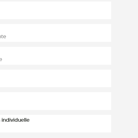
nte
e
individuelle