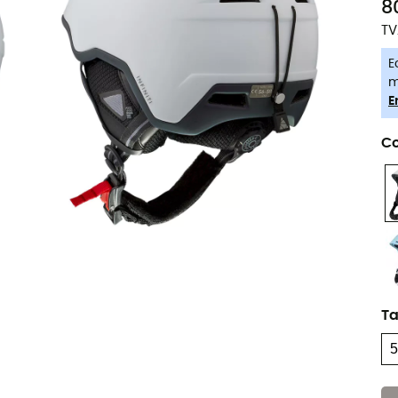
8
TV
E
m
E
Co
Ta