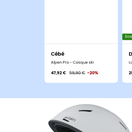
Ec
Cébé
D
Alpen Pro - Casque ski
L
47,92 €
59,90 €
-20%
2