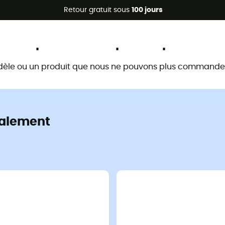
Promos d'été 🔥 -5 % EXTRA dès 2 produits* code Summer5
Retour gratuit sous
100 jours
Ce produit n'est plus disponible
dèle ou un produit que nous ne pouvons plus commander 
alement