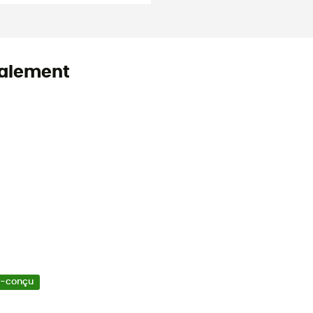
alement
o-conçu