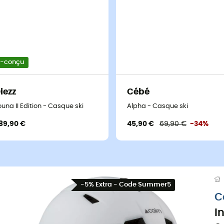
o-conçu
iezz
Cébé
ouna II Edition - Casque ski
Alpha - Casque ski
89,90 €
45,90 €
69,90 €
-34%
-5% Extra - Code Summer5
C
I