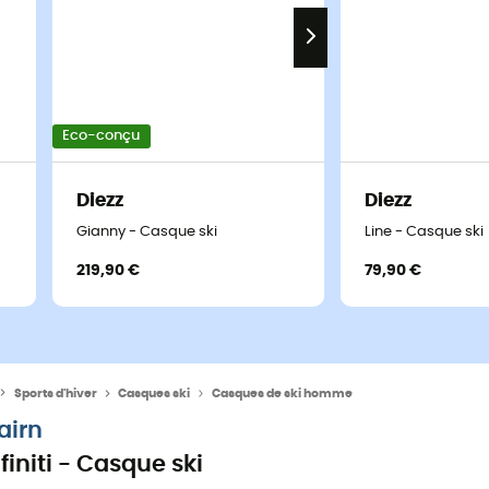
Eco-conçu
Diezz
Diezz
Gianny - Casque ski
Line - Casque ski
219,90 €
79,90 €
Sports d'hiver
Casques ski
Casques de ski homme
airn
nfiniti - Casque ski