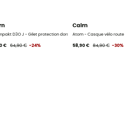
rn
Cairn
mpakt D3O J - Gilet protection dorsale
Atom - Casque vélo route
0 €
64,90 €
-24%
58,90 €
84,90 €
-30%