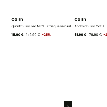
Cairn
Cairn
Quartz Visor Led MIPS - Casque vélo urbain homme
Android Visor Cat 3 -
111,90 €
149,90 €
-25%
61,90 €
79,90 €
-