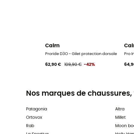
Cairn
Cai
Proride D3O - Gilet protection dorsale
Pro I
62,90 €
109,90 €
-42%
64,9
Nos marques de chaussures, 
Patagonia
Altra
Ortovox
Millet
Rab
Moon bo