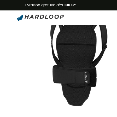
Livraison gratuite dès
100 €*