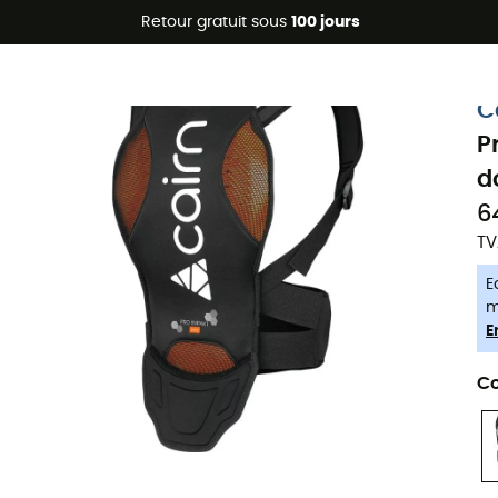
Promos d'été 🔥 -5 % EXTRA dès 2 produits* code Summer5
Retour gratuit sous
100 jours
-5% Extra - Code Summer5
C
P
d
6
TV
E
m
E
Co