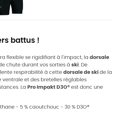
rs battus !
ra flexible se rigidifiant à l'impact, la
dorsale
de chute durant vos sorties à
ski
. De
nte respirabilité à cette
dorsale de ski
de la
e ventrale et des bretelles réglables
nstances. La
Pro Impakt D3O®
est donc une
uréthane - 5 % caoutchouc - 30 % D3O®