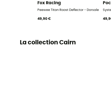
Fox Racing
Poc
Peewee Titan Roost Deflector - Dorsale VTT
Syst
49,90 €
49,9
La collection Cairn