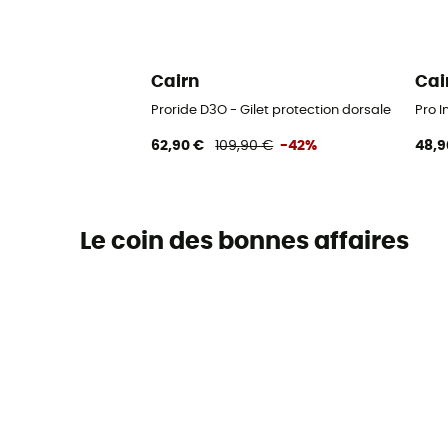
Cairn
Cai
Proride D3O - Gilet protection dorsale
Pro I
62,90 €
109,90 €
-42%
48,9
Le coin des bonnes affaires