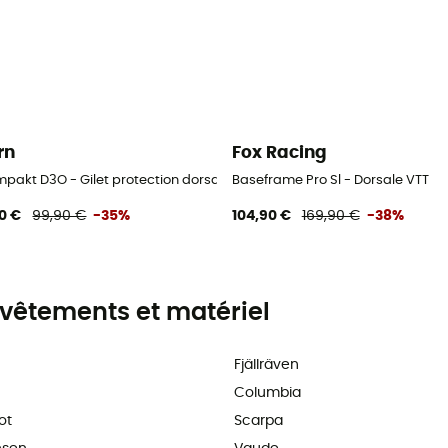
rn
Fox Racing
mpakt D3O - Gilet protection dorsale
Baseframe Pro Sl - Dorsale VTT
0 €
99,90 €
-35%
104,90 €
169,90 €
-38%
vêtements et matériel
Fjällräven
Columbia
ot
Scarpa