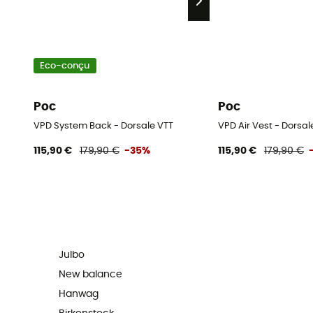
Eco-conçu
Poc
Poc
VPD System Back - Dorsale VTT
VPD Air Vest - Dorsa
115,90 €
179,90 €
-35%
115,90 €
179,90 €
Julbo
New balance
Hanwag