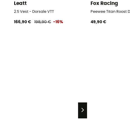
Leatt
Fox Racing
2.5 Vest - Dorsale VTT
Peewee Titan Roost D
166,90 €
198,90 €
-16%
49,90 €