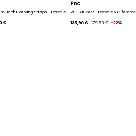
Poc
em Back Carrying Straps - Dorsale VTT
VPD Air Vest - Dorsale VTT femme
0 €
138,90 €
179,90 €
-22%