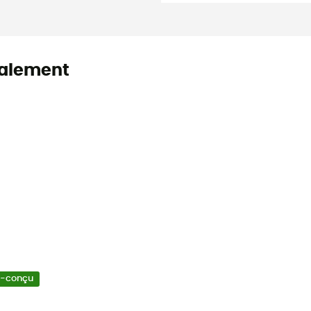
alement
o-conçu