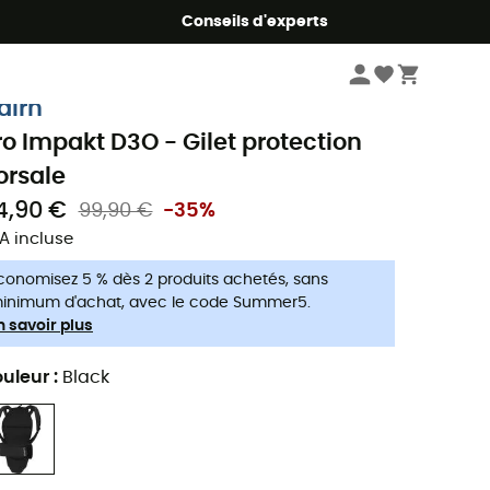
Conseils d'experts
Vélo
Accessoires
Protections VTT
Dorsales VTT
airn
ro Impakt D3O - Gilet protection
orsale
4,90 €
99,90 €
-35%
A incluse
conomisez 5 % dès 2 produits achetés, sans
inimum d'achat, avec le code Summer5.
n savoir plus
uleur
:
Black