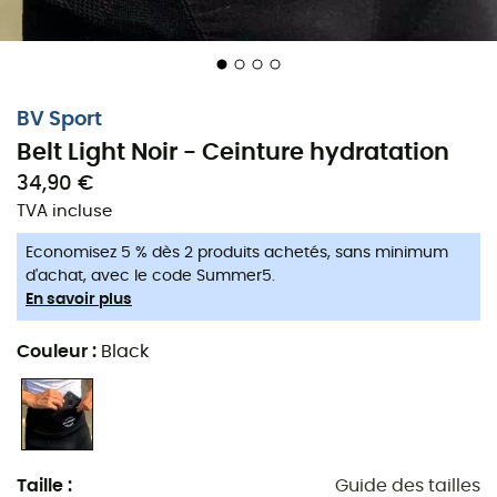
BV Sport
Belt Light Noir - Ceinture hydratation
34,90 €
TVA incluse
Economisez 5 % dès 2 produits achetés, sans minimum
d'achat, avec le code Summer5.
En savoir plus
Couleur
:
Black
Pour courir léger !
Pour courir sans sac à dos, la
Belt Light
Noir
de
BV Sport
est la
ceinture d'hydratation
parfaite.
Taille
:
Guide des tailles