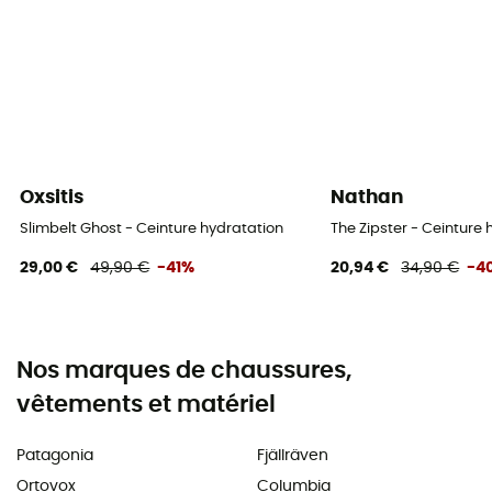
Oxsitis
Nathan
Slimbelt Ghost - Ceinture hydratation
The Zipster - Ceinture 
29,00 €
49,90 €
-41%
20,94 €
34,90 €
-4
Nos marques de chaussures,
vêtements et matériel
Patagonia
Fjällräven
Ortovox
Columbia