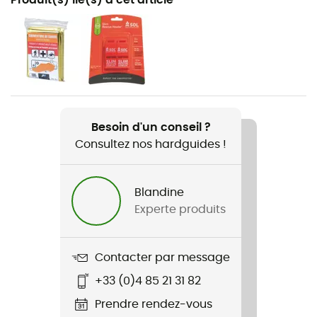
Randonnée / Trail / Running / Ski de fond
Poids
90 g
Nom du produit
Belt Light Noir
Besoin d'un conseil ?
Consultez nos hardguides !
Matières
90 % polyamide - 10 % élasthanne
Blandine
Eléments réfléchissants
Experte produits
Oui
Contacter par message
+33 (0)4 85 21 31 82
Prendre rendez-vous