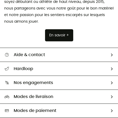
soyez débutant ou athlète de haut niveau, depuis 2015,
nous partageons avec vous notre goût pour le bon matériel
et notre passion pour les sentiers escarpés sur lesquels
nous aimons jouer.
En savoir +
Aide & contact
Suivre mon colis
Hardloop
Retour & remboursement
Qui sommes-nous ?
Guide des tailles
Nos engagements
Carrières
Comment bien choisir ?
Notre empreinte
HardGuides
Modes de livraison
Seconde Main
Seconde main
Nos ambassadeurs
Aide & Contact
Sélection éco-responsable
Modes de paiement