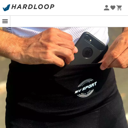
Promos d'été 🔥 -5 % EXTRA dès 2 produits* code Summer5
-5% Extra - Code Summer5