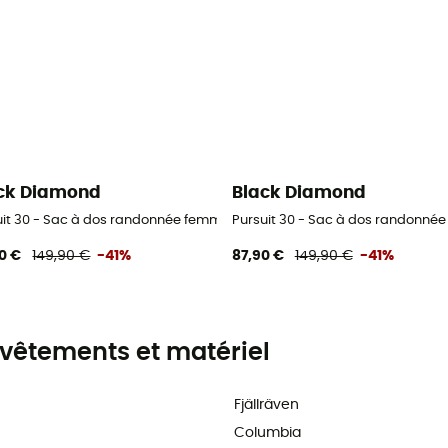
ck Diamond
Black Diamond
uit 30 - Sac à dos randonnée femme
Pursuit 30 - Sac à dos randonné
0 €
149,90 €
-41%
87,90 €
149,90 €
-41%
vêtements et matériel
Fjällräven
Columbia