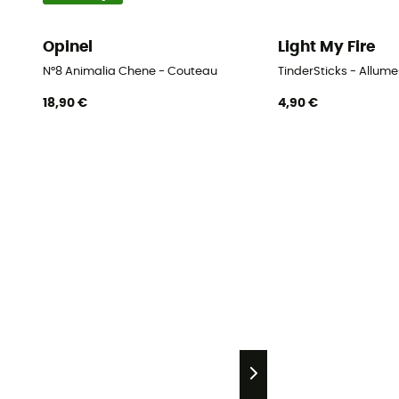
Opinel
Light My Fire
N°8 Animalia Chene - Couteau
TinderSticks - Allume
18,90 €
4,90 €