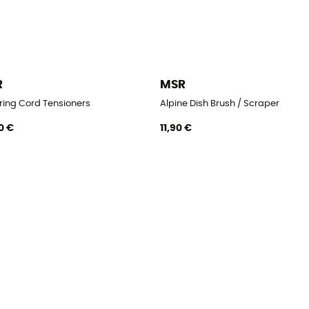
R
MSR
ing Cord Tensioners
Alpine Dish Brush / Scraper
0 €
11,90 €