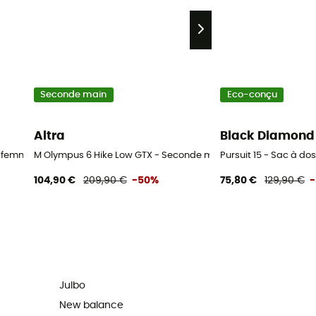
Seconde main
Eco-conçu
Altra
Black Diamond
e femme
M Olympus 6 Hike Low GTX - Seconde main Chaussures rando
Pursuit 15 - Sac à 
104,90 €
209,90 €
-50%
75,80 €
129,90 €
-
Julbo
New balance