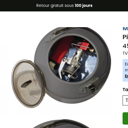
Promos d'été 🔥 -5 % EXTRA dès 2 produits* code Summer5
Retour gratuit sous
100 jours
-5% Extra - Code Summer5
M
P
4
TV
E
m
E
Ta