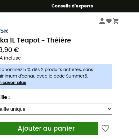
Conseils d'experts
Camping & bivouac
Accessoires camping
SR
ika 1L Teapot - Théière
9,90 €
A incluse
conomisez 5 % dès 2 produits achetés, sans
inimum d'achat, avec le code Summer5.
n savoir plus
ille
:
Ajouter au panier