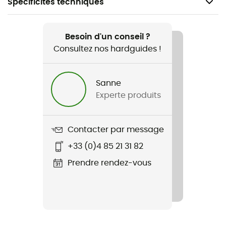
Spécificités techniques
Recommandé pour
Randonnée / Via Ferrata / Trekking / Alpinisme
Besoin d'un conseil ?
Consultez nos hardguides !
Genre
Femme
Sanne
Experte produits
Poids
255 g
Contacter par message
Nom du produit
+33 (0)4 85 21 31 82
Badile Shorts
Prendre rendez-vous
Imperméabilité
Déperlant
Stretch
Oui