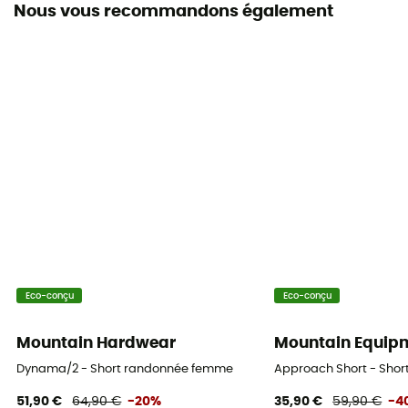
Nous vous recommandons également
Coupe-Vent
Oui
Label
Fair Wear Foundation / Recyclé / Green Shape /
Grüner Knopf
Poches
4 poches
Matières
[principale] 88% polyamide (dont 59% recyclé) - 12%
Eco-conçu
Eco-conçu
élasthanne
Mountain Hardwear
Mountain Equip
Propriétés
Coupe-vent
Dynama/2 - Short randonnée femme
Approach Short - Sho
51,90 €
64,90 €
-20%
35,90 €
59,90 €
-4