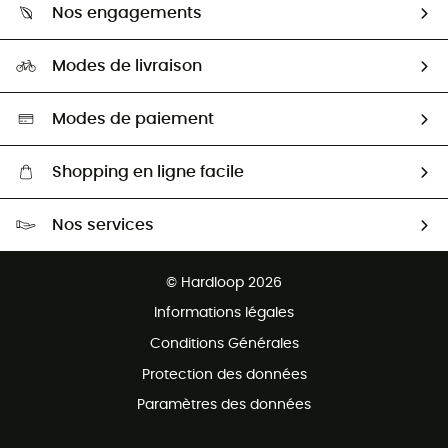
Guide des tailles
Nos engagements
Carrières
Comment bien choisir ?
Notre empreinte
HardGuides
Modes de livraison
Seconde Main
Seconde main
Nos ambassadeurs
Aide & Contact
Sélection éco-responsable
Modes de paiement
Shopping en ligne facile
Livraison gratuite dès 100 €
Nos services
Retour gratuit sous 100 jours
Ventes aux groupes & club
Service client gratuit
© Hardloop 2026
Programme d'affiliation
Informations légales
Conditions Générales
Protection des données
Paramètres des données