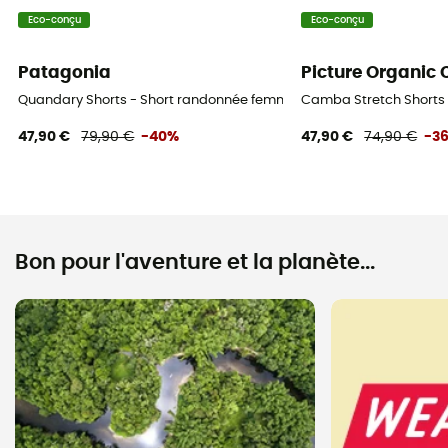
Eco-conçu
Eco-conçu
Patagonia
Picture Organic 
Quandary Shorts - Short randonnée femme
Camba Stretch Shorts
47,90 €
79,90 €
-40%
47,90 €
74,90 €
-3
Bon pour l'aventure et la planète...