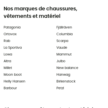
Nos marques de chaussures,
vêtements et matériel
Patagonia
Fjällräven
Ortovox
Columbia
Rab
Scarpa
La Sportiva
Vaude
Lowa
Mammut
Altra
Julbo
Millet
New balance
Moon boot
Hanwag
Helly Hansen
Birkenstock
Barbour
Petzl