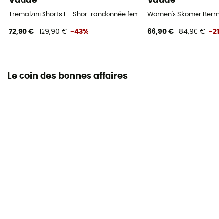
Vaude
Vaude
Tremalzini Shorts II - Short randonnée femme
Women's Skomer Bermu
72,90 €
129,90 €
-43%
66,90 €
84,90 €
-2
Le coin des bonnes affaires