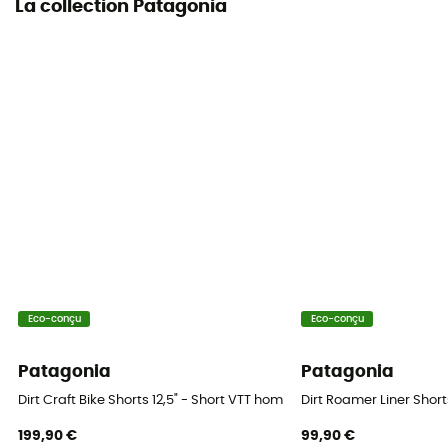
La collection Patagonia
Eco-conçu
Eco-conçu
Patagonia
Patagonia
Dirt Craft Bike Shorts 12,5" - Short VTT homme
Dirt Roamer Liner Shor
199,90 €
99,90 €