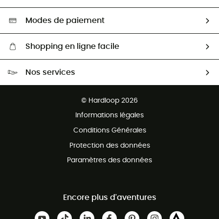
Seconde main
Nos ambassadeurs
Aide & Contact
Sélection éco-responsable
Modes de paiement
Shopping en ligne facile
Livraison gratuite dès 100 €
Nos services
Retour gratuit sous 100 jours
Ventes aux groupes & club
Service client gratuit
© Hardloop 2026
Programme d'affiliation
Informations légales
Conditions Générales
Protection des données
Paramètres des données
Encore plus d'aventures