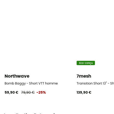
Poches
3 poches
Matières
[principale] 95% nylon - 5% élasthanne,[doublure]
79% nylon recyclé - 21% élasthanne
Dos - taille ajustable
Oui
Eco-conçu
Longueur du short
Genoux
Northwave
7mesh
Bomb Baggy - Short VTT homme
Transition Short 13" -
Cuissard intégré
Oui
59,90 €
79,90 €
-25%
139,90 €
Type de serrage
Crochets