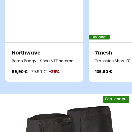
Eco-conçu
Northwave
7mesh
Bomb Baggy - Short VTT homme
Transition Short 13
59,90 €
79,90 €
-25%
139,90 €
Eco-conçu
Le short de VTT au style polyvalent.