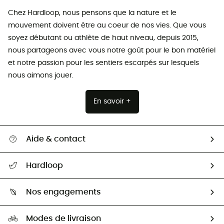
Chez Hardloop, nous pensons que la nature et le
mouvement doivent être au coeur de nos vies. Que vous
soyez débutant ou athlète de haut niveau, depuis 2015,
nous partageons avec vous notre goût pour le bon matériel
et notre passion pour les sentiers escarpés sur lesquels
nous aimons jouer.
En savoir +
Aide & contact
Suivre mon colis
Hardloop
Retour & remboursement
Qui sommes-nous ?
Guide des tailles
Nos engagements
Carrières
Comment bien choisir ?
Notre empreinte
HardGuides
Modes de livraison
Seconde Main