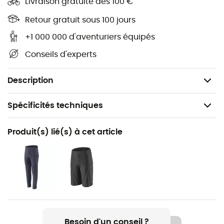
Livraison gratuite dès 100 €
Entrejambe de 29,2 cm
Retour gratuit sous 100 jours
Fabriqué au Vietnam
+1 000 000 d'aventuriers équipés
Poids : 329 g
Conseils d'experts
Description
Spécificités techniques
Recommandé pour
Produit(s) lié(s) à cet article
VTT
Genre
Homme
Poids
329 g
Besoin d'un conseil ?