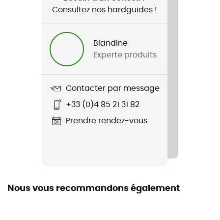
Consultez nos hardguides !
Nom du produit
Dirt Craft Bike Shorts
Blandine
Caractéristiques
Experte produits
Détails réfléchissants
Imperméabilité
Contacter par message
Déperlant
+33 (0)4 85 21 31 82
Stretch
Prendre rendez-vous
Oui
Coupe-Vent
Non
Nous vous recommandons également
Label
Fair Trade Certified™ / Recyclé