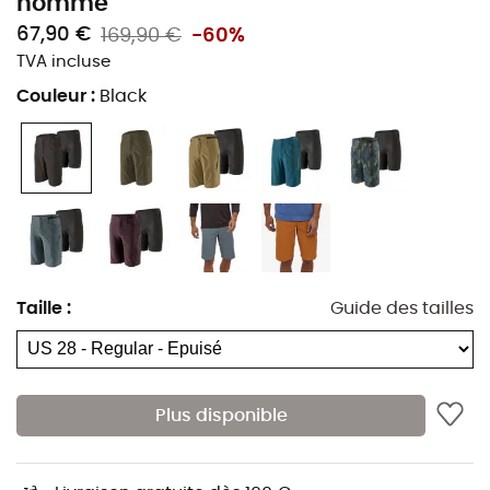
homme
Matières short principal : 95 % nylon (65 % recyclé)
67,90 €
169,90 €
-60%
- 5 % élasthanne
TVA incluse
Matières sous-short : 72 % polyester - 28 %
Couleur
:
Black
élasthanne
Matière extérieure stretch en toile unie de nylon et
d’élasthanne
Traité avec un apprêt déperlant durable (Dwr)
Confection Fair Trade Certified™
Sous-short matelassé intégré
Taille réglable spéciale VTT
Taille
:
Guide des tailles
Boutons-pression à la taille pour raccorder
facilement le vêtement à un autre short ou sous-
short de VTT Patagonia
Deux poches avant fourre-tout
Plus disponible
Une poche de sécurité zippée
Logos réfléchissants