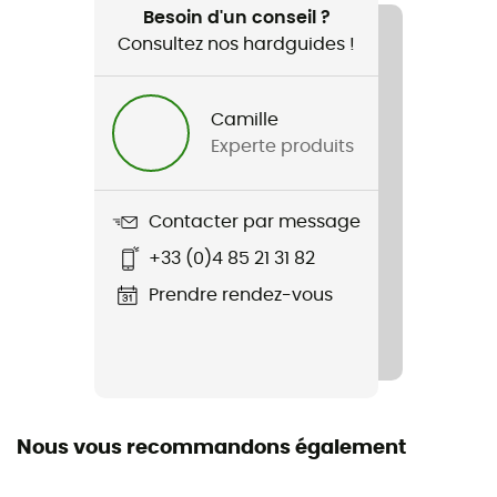
Vélo
Besoin d'un conseil ?
Consultez nos hardguides !
Genre
Homme / Femme
Camille
Experte produits
Nom du produit
Bike Elite
Contacter par message
Technologies utilisées
+33 (0)4 85 21 31 82
Y-Sport System - Stabil Effect
Prendre rendez-vous
Matières
95 % polyamide - 5 % élasthanne
Nous vous recommandons également