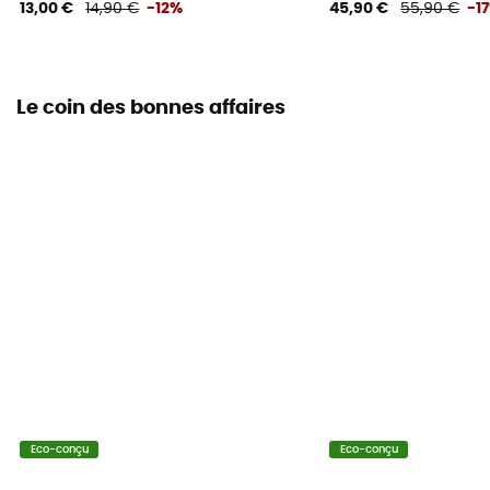
13,00 €
14,90 €
-12%
45,90 €
55,90 €
-1
Le coin des bonnes affaires
Eco-conçu
Eco-conçu