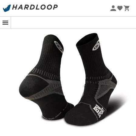
Promos d'été 🔥 -5 % EXTRA dès 2 produits* code Summer5
-5% Extra - Code Summer5