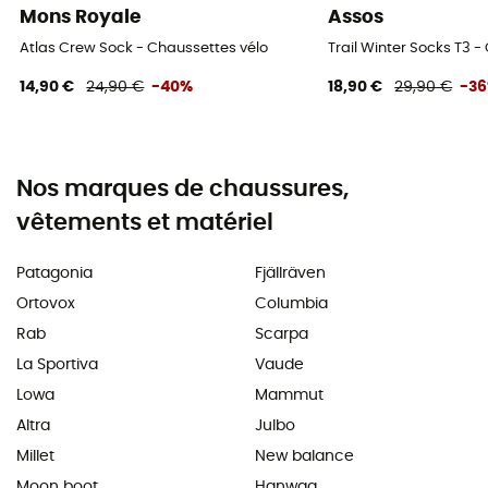
Mons Royale
Assos
Atlas Crew Sock - Chaussettes vélo
Trail Winter Socks T3 -
14,90 €
24,90 €
-40%
18,90 €
29,90 €
-3
Nos marques de chaussures,
vêtements et matériel
Patagonia
Fjällräven
Ortovox
Columbia
Rab
Scarpa
La Sportiva
Vaude
Lowa
Mammut
Altra
Julbo
Millet
New balance
Moon boot
Hanwag