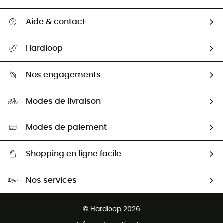
Aide & contact
Suivre mon colis
Hardloop
Retour & remboursement
Qui sommes-nous ?
Guide des tailles
Nos engagements
Carrières
Comment bien choisir ?
Notre empreinte
HardGuides
Modes de livraison
Seconde Main
Seconde main
Nos ambassadeurs
Aide & Contact
Sélection éco-responsable
Modes de paiement
Shopping en ligne facile
Livraison gratuite dès 100 €
Nos services
Retour gratuit sous 100 jours
Ventes aux groupes & club
Service client gratuit
© Hardloop 2026
Programme d'affiliation