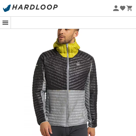
Promos d'été 🔥 -5 % EXTRA dès 2 produits* code Summer5
-5% Extra - Code Summer5
Eco-conçu