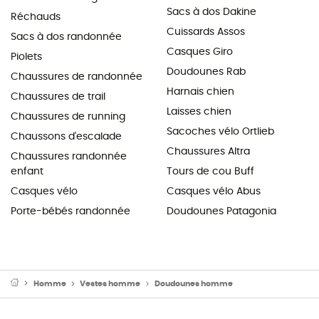
Sacs à dos Dakine
Réchauds
Cuissards Assos
Sacs à dos randonnée
Casques Giro
Piolets
Doudounes Rab
Chaussures de randonnée
Harnais chien
Chaussures de trail
Laisses chien
Chaussures de running
Sacoches vélo Ortlieb
Chaussons d'escalade
Chaussures Altra
Chaussures randonnée
enfant
Tours de cou Buff
Casques vélo
Casques vélo Abus
Porte-bébés randonnée
Doudounes Patagonia
Homme
Vestes homme
Doudounes homme