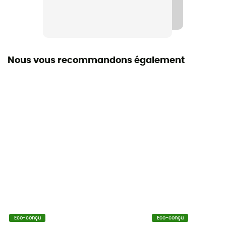
Label
Fair Wear Foundation / Recyclé
Protection thermique
Oui
Nous vous recommandons également
Capuche
Oui
Poches
2 poches
Isolation
Isolation synthétique
Matières
100 % polyamide recyclé
Eco-conçu
Eco-conçu