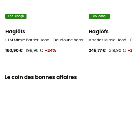
Eco-conçu
Eco-conçu
Haglöfs
Haglöfs
L.I.M Mimic Barrier Hood - Doudoune homme
V series Mimic Hood 
150,90 €
198,90 €
-24%
246,77 €
319,90 €
-
Le coin des bonnes affaires