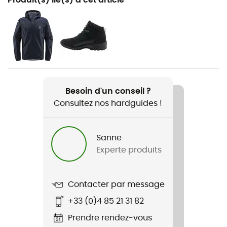
Randonnée / Ski de randonnée / Trekking / Alpinisme
/ Lifestyle / Ski
Genre
Homme
Poids
Besoin d'un conseil ?
355 g
Consultez nos hardguides !
Nom du produit
L.I.M Mimic Hood
Sanne
Experte produits
Caractéristiques
Poignets élastiques / Ourlet élastique
Contacter par message
Imperméabilité
+33 (0)4 85 21 31 82
Déperlant
Prendre rendez-vous