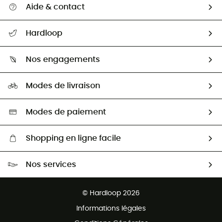
Aide & contact
Suivre mon colis
Hardloop
Retour & remboursement
Qui sommes-nous ?
Guide des tailles
Nos engagements
Carrières
Comment bien choisir ?
Notre empreinte
HardGuides
Modes de livraison
Seconde Main
Seconde main
Nos ambassadeurs
Aide & Contact
Sélection éco-responsable
Modes de paiement
Shopping en ligne facile
Livraison gratuite dès 100 €
Nos services
Retour gratuit sous 100 jours
Ventes aux groupes & club
Service client gratuit
© Hardloop 2026
Programme d'affiliation
Informations légales