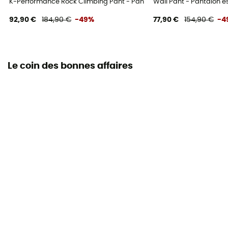
K-Performance Rock Climbing Pant - Pantalon escalade homme
Wall Pant - Pantalon
92,90 €
184,90 €
-49%
77,90 €
154,90 €
-4
Le coin des bonnes affaires