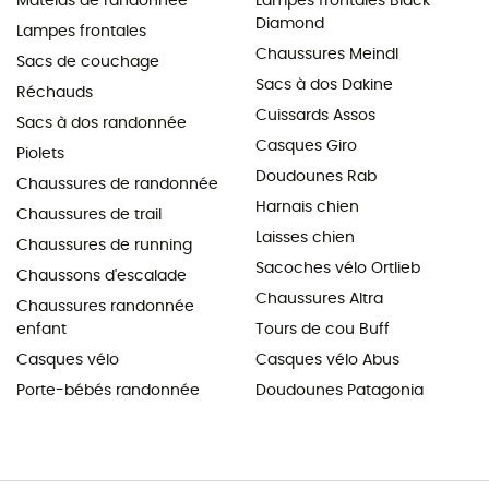
Matelas de randonnée
Lampes frontales Black
Diamond
Lampes frontales
Chaussures Meindl
Sacs de couchage
Sacs à dos Dakine
Réchauds
Cuissards Assos
Sacs à dos randonnée
Casques Giro
Piolets
Doudounes Rab
Chaussures de randonnée
Harnais chien
Chaussures de trail
Laisses chien
Chaussures de running
Sacoches vélo Ortlieb
Chaussons d'escalade
Chaussures Altra
Chaussures randonnée
enfant
Tours de cou Buff
Casques vélo
Casques vélo Abus
Porte-bébés randonnée
Doudounes Patagonia