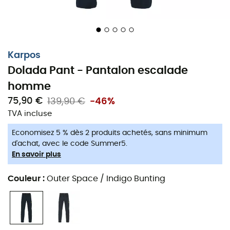
Karpos
Dolada Pant - Pantalon escalade
homme
75,90 €
139,90 €
-46%
TVA incluse
Economisez 5 % dès 2 produits achetés, sans minimum
d'achat, avec le code Summer5.
Karpos Dolada Pant : le pantalon idéal
En savoir plus
pour l'aventure !
Couleur
:
Outer Space / Indigo Bunting
Le pantalon
Dolada Pant
pour
homme
de la marque
Karpos
est un compagnon fidèle, du quotidien à
l'aventure en montagne. Le pantalon
Dolada Pant
a été