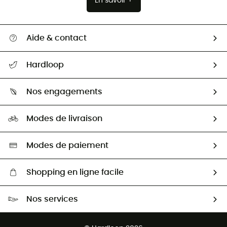
En savoir +
Aide & contact
Suivre mon colis
Hardloop
Retour & remboursement
Qui sommes-nous ?
Guide des tailles
Nos engagements
Carrières
Comment bien choisir ?
Notre empreinte
HardGuides
Modes de livraison
Seconde Main
Seconde main
Nos ambassadeurs
Aide & Contact
Sélection éco-responsable
Modes de paiement
Shopping en ligne facile
Livraison gratuite dès 100 €
Nos services
Retour gratuit sous 100 jours
Ventes aux groupes & club
Service client gratuit