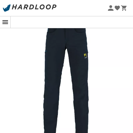
Promos d'été 🔥 -5 % EXTRA dès 2 produits* code Summer5
-5% Extra - Code Summer5