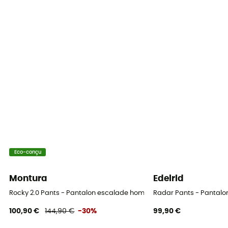
Matières
[principale] 76% polyamide, 15% élasthanne, 9%
polyester
Eco-conçu
Montura
Edelrid
Rocky 2.0 Pants - Pantalon escalade homme
Radar Pants - Pantal
100,90 €
144,90 €
-30%
99,90 €