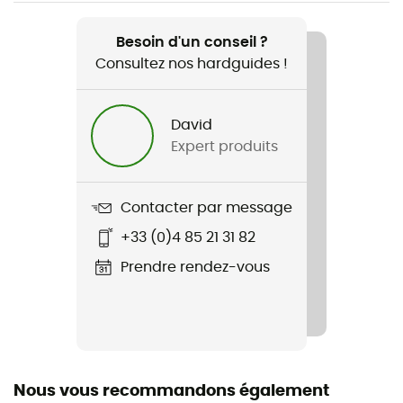
Recommandé pour
Randonnée / Escalade
Besoin d'un conseil ?
Consultez nos hardguides !
Genre
Homme
David
Expert produits
Poids
350 g
Contacter par message
Nom du produit
+33 (0)4 85 21 31 82
Dolada Pant
Prendre rendez-vous
Coupe-Vent
Oui
Poches
6 poches
Nous vous recommandons également