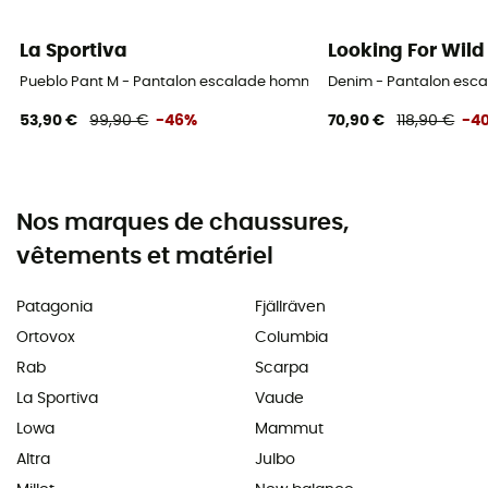
La Sportiva
Looking For Wild
Pueblo Pant M - Pantalon escalade homme
Denim - Pantalon es
53,90 €
99,90 €
-46%
70,90 €
118,90 €
-4
Nos marques de chaussures,
vêtements et matériel
Patagonia
Fjällräven
Ortovox
Columbia
Rab
Scarpa
La Sportiva
Vaude
Lowa
Mammut
Altra
Julbo