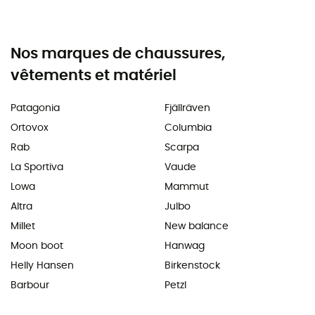
Nos marques de chaussures,
vêtements et matériel
Patagonia
Fjällräven
Ortovox
Columbia
Rab
Scarpa
La Sportiva
Vaude
Lowa
Mammut
Altra
Julbo
Millet
New balance
Moon boot
Hanwag
Helly Hansen
Birkenstock
Barbour
Petzl