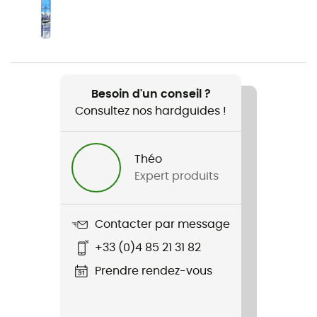
Genre
Homme / Femme
Nom du produit
Encoder
Besoin d'un conseil ?
Consultez nos hardguides !
Label
Origine Européenne Garantie
Théo
Matériau du verre
Expert produits
Polycarbonate
Largeur de la monture
Contacter par message
136 mm
+33 (0)4 85 21 31 82
Équipement de protection individuelle
Prendre rendez-vous
EPI - Classe 1