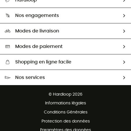
Hardloop
Retour & remboursement
Qui sommes-nous ?
Guide des tailles
Nos engagements
Carrières
Comment bien choisir ?
Notre empreinte
HardGuides
Modes de livraison
Seconde Main
Seconde main
Nos ambassadeurs
Aide & Contact
Sélection éco-responsable
Modes de paiement
Shopping en ligne facile
Livraison gratuite dès 100 €
Nos services
Retour gratuit sous 100 jours
Ventes aux groupes & club
Service client gratuit
© Hardloop 2026
Programme d'affiliation
Informations légales
Conditions Générales
Protection des données
Paramètres des données