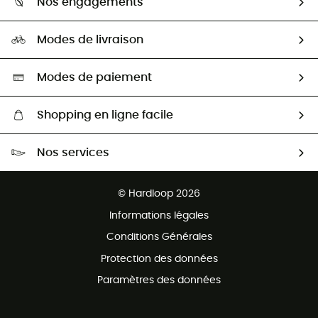
Nos engagements
Carrières
Comment bien choisir ?
Notre empreinte
HardGuides
Modes de livraison
Seconde Main
Seconde main
Nos ambassadeurs
Aide & Contact
Sélection éco-responsable
Modes de paiement
Shopping en ligne facile
Livraison gratuite dès 100 €
Nos services
Retour gratuit sous 100 jours
Ventes aux groupes & club
Service client gratuit
© Hardloop 2026
Programme d'affiliation
Informations légales
Conditions Générales
Protection des données
Paramètres des données