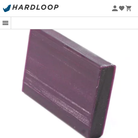
Promos d'été 🔥 -5 % EXTRA dès 2 produits* code Summer5
-5% Extra - Code Summer5