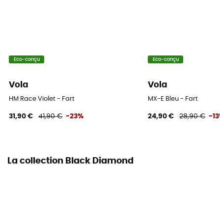
Eco-conçu
Eco-conçu
Vola
Vola
HM Race Violet - Fart
MX-E Bleu - Fart
31,90 €
41,90 €
-23%
24,90 €
28,90 €
-1
La collection Black Diamond