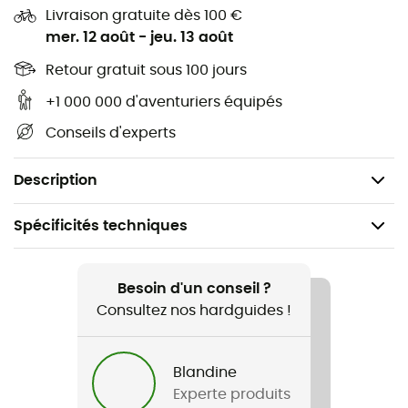
Livraison gratuite dès 100 €
Incontounable pour le ski de randonnée au printemps
mer. 12 août
-
jeu. 13 août
ou lors des changements de température brutaux !
Retour gratuit sous 100 jours
Le
Fart Glop Stopper Wax de Black Diamond
permet
d'éviter l'accumulation de neige qui alourdie vos peaux
+1 000 000 d'aventuriers équipés
et vos skis. Il rend votre peaux de phoque
plus souple et
Conseils d'experts
plus glissante.
Un incontournable !
Description
Spécificités techniques
Recommandé pour
Ski de randonnée
Besoin d'un conseil ?
Consultez nos hardguides !
Nom du produit
Glop Stopper Wax
Blandine
Experte produits