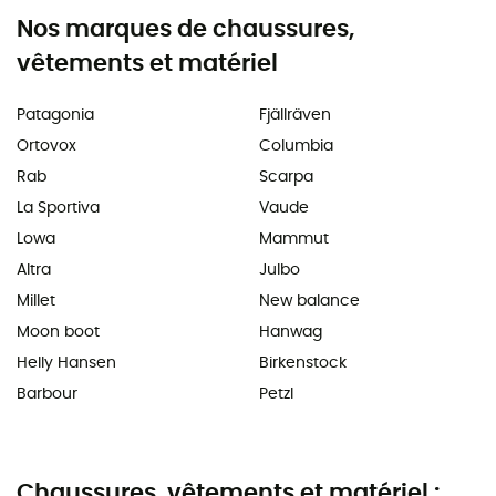
Nos marques de chaussures,
vêtements et matériel
Patagonia
Fjällräven
Ortovox
Columbia
Rab
Scarpa
La Sportiva
Vaude
Lowa
Mammut
Altra
Julbo
Millet
New balance
Moon boot
Hanwag
Helly Hansen
Birkenstock
Barbour
Petzl
Chaussures, vêtements et matériel :