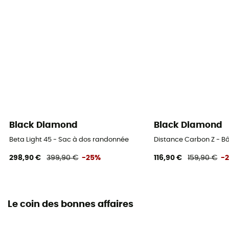
Black Diamond
Black Diamond
Beta Light 45 - Sac à dos randonnée
Distance Carbon Z - Bâ
298,90 €
399,90 €
-25%
116,90 €
159,90 €
-
Le coin des bonnes affaires