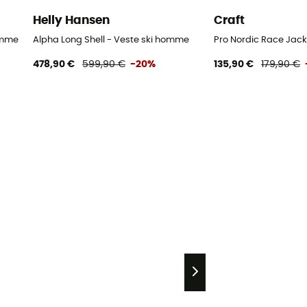
Helly Hansen
Craft
omme
Alpha Long Shell - Veste ski homme
Pro Nordic Race Jack
478,90 €
599,90 €
-20%
135,90 €
179,90 €