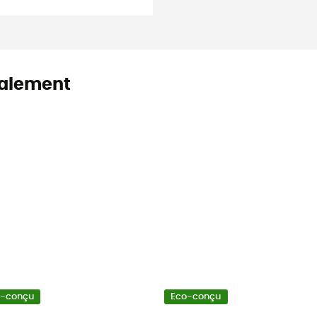
alement
o-conçu
Eco-conçu