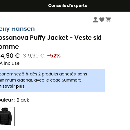
Conseils d'experts
Homme
Vestes homme
Vestes de ski homme
elly Hansen
ossanova Puffy Jacket - Veste ski
omme
54,90 €
319,90 €
-52%
A incluse
conomisez 5 % dès 2 produits achetés, sans
inimum d'achat, avec le code Summer5.
n savoir plus
uleur
:
Black