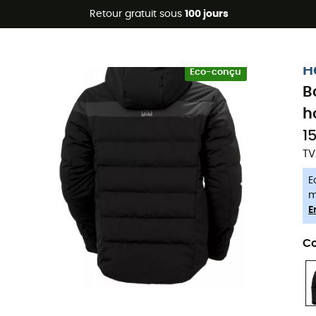
Promos d'été 🔥 -5 % EXTRA dès 2 produits* code Summer5
Retour gratuit sous
100 jours
-5% Extra - Code Summer5
H
Eco-conçu
B
h
1
TV
E
m
E
Co