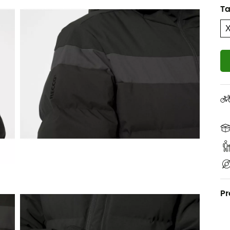
Ta
Pr