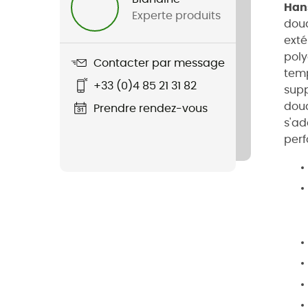
Han
Experte produits
doud
exté
poly
Contacter par message
temp
+33 (0)4 85 21 31 82
supp
doud
Prendre rendez-vous
s'ad
perf