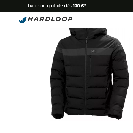
Livraison gratuite dès
100 €*