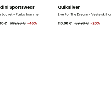
dini Sportswear
Quiksilver
ond homme
 in Jacket - Parka homme
Live For The Dream - Veste ski h
90 €
699,90 €
-45%
110,90 €
139,90 €
-20%