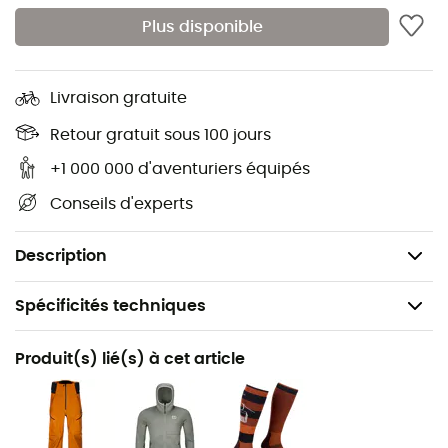
grand froid
Plus disponible
Impregnation durable, sans PFC:
Merino inside
Livraison gratuite
Sans PFC
Retour gratuit sous 100 jours
Matière extérieure : 100 % polyamide
Membrane : 100 % polyuréthane (Toray Dermizax®
+1 000 000 d'aventuriers équipés
EV)
Conseils d'experts
Intérieur : 100 % laine vierge (OWP-MERINO)
Poids : 797 g
Description
Spécificités techniques
Recommandé pour
Produit(s) lié(s) à cet article
Ski de randonnée
Genre
Homme