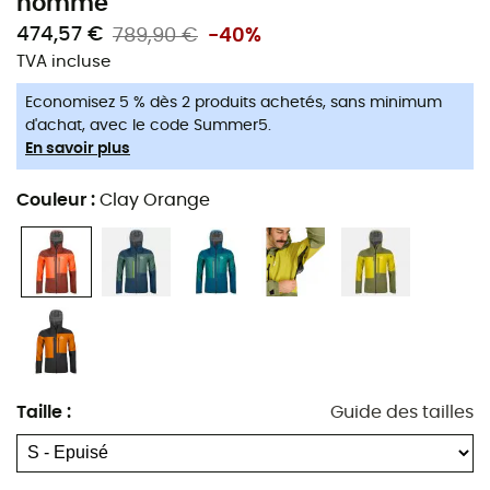
homme
batterie du froid. Et ça, c'est pratique !
474,57 €
789,90 €
-40%
Capuche tempête à double réglage
TVA incluse
Zip avant à 2 sens
Economisez 5 % dès 2 produits achetés, sans minimum
2 poches avant
d'achat, avec le code Summer5.
Poche forfait
En savoir plus
1 poche intégrée en mesh mérinos pour le portable
Couleur
:
Clay Orange
Zone d‘aération zippée à 2-sens sous les bras
Poignets réglables en largeur
Jupe à neige amovible avec inserts élastiques
Taille réglable
Laine mérinos sur la peau
Imperméable
Taille
:
Guide des tailles
Coupe-vent
Membrane Dermizax EV
Le tissu extérieur reste doux et souple même par