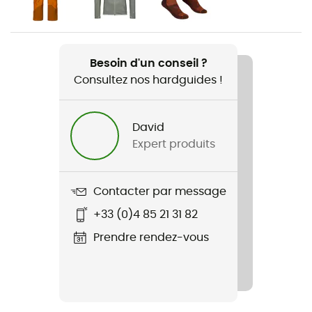
Poids
797 g
Besoin d'un conseil ?
Consultez nos hardguides !
Nom du produit
3L Guardian Shell Jacket
David
Construction du vêtement
Expert produits
3 couches
Membrane
Contacter par message
Dermizax® EV
+33 (0)4 85 21 31 82
Imperméabilité
Prendre rendez-vous
Oui
Niveau Schmerber
20 000 mm