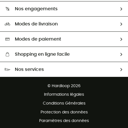
Qui sommes-nous ?
Guide des tailles
Nos engagements
Carrières
Comment bien choisir ?
Notre empreinte
HardGuides
Modes de livraison
Seconde Main
Seconde main
Nos ambassadeurs
Aide & Contact
Sélection éco-responsable
Modes de paiement
Shopping en ligne facile
Livraison gratuite dès 100 €
Nos services
Retour gratuit sous 100 jours
Ventes aux groupes & club
Service client gratuit
© Hardloop 2026
Programme d'affiliation
Informations légales
Conditions Générales
Protection des données
Paramètres des données