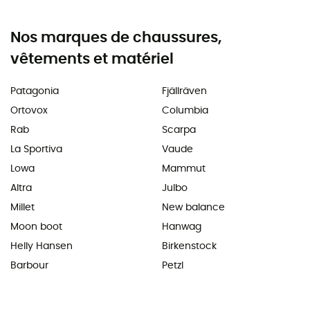
Nos marques de chaussures,
vêtements et matériel
Patagonia
Fjällräven
Ortovox
Columbia
Rab
Scarpa
La Sportiva
Vaude
Lowa
Mammut
Altra
Julbo
Millet
New balance
Moon boot
Hanwag
Helly Hansen
Birkenstock
Barbour
Petzl