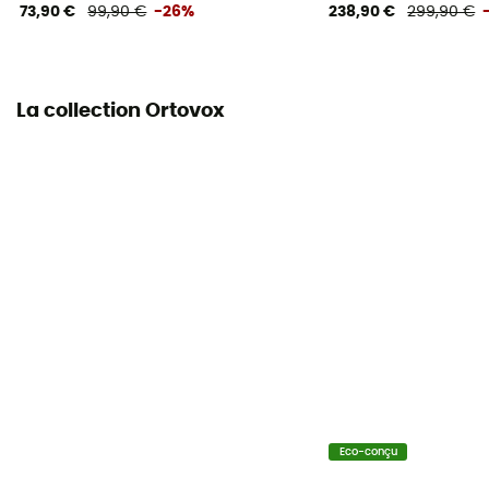
4 poches
73,90 €
99,90 €
-26%
238,90 €
299,90 €
MVTR (niveau respirabilité)
20 000 gr /m2 / 24 h
La collection Ortovox
Réflecteurs RECCO®
Non
Zips d'aération
Oui
Eco-conçu