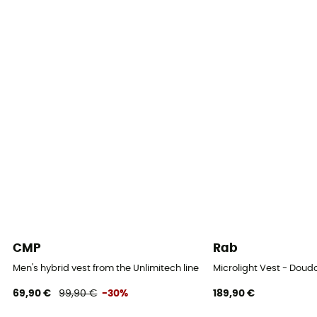
Capuche
Non
Poches
3 poches
Isolation
Isolation synthétique
Matières
[principale] 100% polyester, [doublure] 100%
polyamide, [isolation] 100% polyester
CMP
Rab
Men's hybrid vest from the Unlimitech line - Doudoune sans man
Microlight Vest - Do
69,90 €
99,90 €
-30%
189,90 €