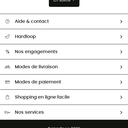
En savoir +
Aide & contact
Suivre mon colis
Hardloop
Retour & remboursement
Qui sommes-nous ?
Guide des tailles
Nos engagements
Carrières
Comment bien choisir ?
Notre empreinte
HardGuides
Modes de livraison
Seconde Main
Seconde main
Nos ambassadeurs
Aide & Contact
Sélection éco-responsable
Modes de paiement
Shopping en ligne facile
Livraison gratuite dès 100 €
Nos services
Retour gratuit sous 100 jours
Ventes aux groupes & club
Service client gratuit