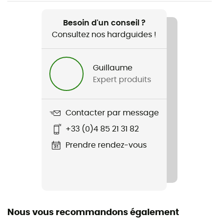
Recommandé pour
Randonnée / Escalade / Lifestyle / Ski / Bivouac /
Besoin d'un conseil ?
Travail en extérieur
Consultez nos hardguides !
Genre
Guillaume
Homme
Expert produits
Poids
275 g
Contacter par message
+33 (0)4 85 21 31 82
Nom du produit
G-Loft Ultra Vest 2.0
Prendre rendez-vous
Stretch
Oui
Coupe
Nous vous recommandons également
Ajustée