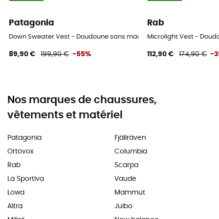
Patagonia
Rab
Down Sweater Vest - Doudoune sans manches homme
Microlight Vest - Do
89,90 €
199,90 €
-55%
112,90 €
174,90 €
-
Nos marques de chaussures,
vêtements et matériel
Patagonia
Fjällräven
Ortovox
Columbia
Rab
Scarpa
La Sportiva
Vaude
Lowa
Mammut
Altra
Julbo