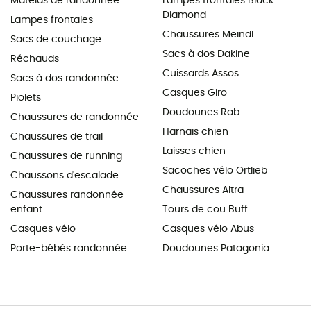
Matelas de randonnée
Lampes frontales Black
Diamond
Lampes frontales
Chaussures Meindl
Sacs de couchage
Sacs à dos Dakine
Réchauds
Cuissards Assos
Sacs à dos randonnée
Casques Giro
Piolets
Doudounes Rab
Chaussures de randonnée
Harnais chien
Chaussures de trail
Laisses chien
Chaussures de running
Sacoches vélo Ortlieb
Chaussons d'escalade
Chaussures Altra
Chaussures randonnée
enfant
Tours de cou Buff
Casques vélo
Casques vélo Abus
Porte-bébés randonnée
Doudounes Patagonia