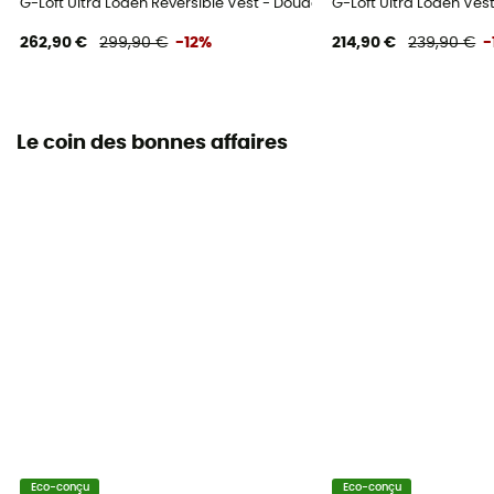
G-Loft Ultra Loden Reversible Vest - Doudoune sans manches ho
G-Loft Ultra Loden V
262,90 €
299,90 €
-12%
214,90 €
239,90 €
-
Le coin des bonnes affaires
Eco-conçu
Eco-conçu