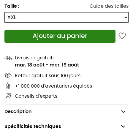
partout.
Taille
:
Guide des tailles
Col matelassé avec rembourrage G-LOFT®.
Inserts extensibles dans le dos pour une liberté de
mouvement optimale
Ajouter au panier
Coupe ajustée
2 poches extérieures
Livraison gratuite
Boucle pour écouteurs ou câbles
mar. 18 août
-
mer. 19 août
1 poche Napoléon à l'intérieur gauche
Retour gratuit sous 100 jours
Rangement par la solution sac à dos intégrée
(poche extérieure gauche)
+1 000 000 d'aventuriers équipés
Isolation G-Loft® 100% Polyester
Conseils d'experts
Autres matières : 100% Polyamide
Poids : 275 g en taille M
Description
Spécificités techniques