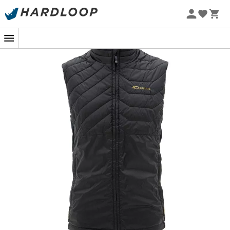
Promos d'été 🔥 -5 % EXTRA dès 2 produits* code Summer5
-5% Extra - Code Summer5