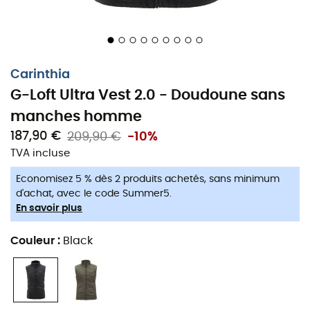
Carinthia
G-Loft Ultra Vest 2.0 - Doudoune sans
manches homme
187,90 €
209,90 €
-10%
La doudoune ultra pratique
TVA incluse
Economisez 5 % dès 2 produits achetés, sans minimum
Bénéficiant de tout le savoir-faire de la marque
d'achat, avec le code Summer5.
autrichienne
Carinthia
, la
doudoune sans manches
En savoir plus
pour homme G-Loft Ultra Vest 2.0
arbore une
coupe
optimisée
, un design amélioré et bien entendu la
Couleur
:
Black
célèbre
isolation G-Loft®
. Le tout en fait un gilet parfait
en seconde couche ou porté seul grâce à sa
respirabilité, son faible encombrement et sa forte
isolation. La veste passe-partout pour vous suivre de