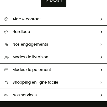
En savoir +
Aide & contact
Suivre mon colis
Hardloop
Retour & remboursement
Qui sommes-nous ?
Guide des tailles
Nos engagements
Carrières
Comment bien choisir ?
Notre empreinte
HardGuides
Modes de livraison
Seconde Main
Seconde main
Nos ambassadeurs
Aide & Contact
Sélection éco-responsable
Modes de paiement
Shopping en ligne facile
Livraison gratuite dès 100 €
Nos services
Retour gratuit sous 100 jours
Ventes aux groupes & club
Service client gratuit