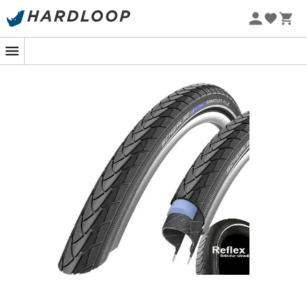
Promos d'été 🔥 -5 % EXTRA dès 2 produits* code Summer5
-5% Extra - Code Summer5