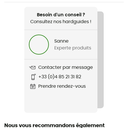
Recommandé pour
Vélo urbain
Besoin d'un conseil ?
Consultez nos hardguides !
Poids
500 g
Sanne
Experte produits
Nom du produit
Marathon PLUS Performance SmartGuard E/25
Contacter par message
Montage
+33 (0)4 85 21 31 82
Tubetype
Prendre rendez-vous
Tringle
Rigide
Nous vous recommandons également