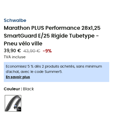
Schwalbe
Marathon PLUS Performance 28x1,25
SmartGuard E/25 Rigide Tubetype -
Pneu vélo ville
39,90 €
43,90 €
-9%
TVA incluse
Economisez 5 % dès 2 produits achetés, sans minimum
Le pneu taillé pour la ville.
d'achat, avec le code Summer5.
En savoir plus
Pour vos différents trajets à vélo en ville, faite confiance
au
pneu de vélo Marathon PLUS Performance
de la
Couleur
:
Black
marque
Schwalbe
. En effet, ce
pneu de vélo
a été
spécialement conçu afin de résister aux
crevaisons
pouvant survenir en ville. Le
Marathon PLUS