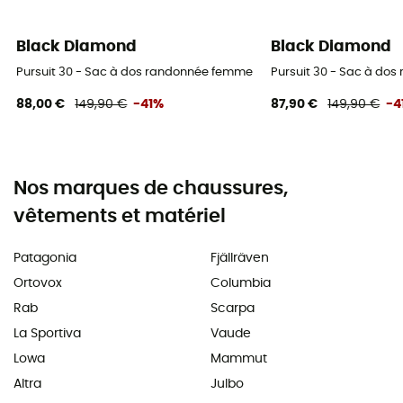
Black Diamond
Black Diamond
Pursuit 30 - Sac à dos randonnée femme
Pursuit 30 - Sac à do
88,00 €
149,90 €
-41%
87,90 €
149,90 €
-4
Nos marques de chaussures,
vêtements et matériel
Patagonia
Fjällräven
Ortovox
Columbia
Rab
Scarpa
La Sportiva
Vaude
Lowa
Mammut
Altra
Julbo