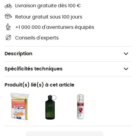
pour le skate, l’alpinisme ou le vélo, pas de jaloux !
Livraison gratuite dès 100 €
Retour gratuit sous 100 jours
Recommandé pour l’escalade, l’alpinisme, les
marches d’approche, le vélo
+1 000 000 d'aventuriers équipés
Dimensions : 22 x 22 x 1 cm
Conseils d'experts
Porte casque qui s'accroche sur les sac à dos Arva
Poids : 30 g
Description
Spécificités techniques
Recommandé pour
Produit(s) lié(s) à cet article
Ski de randonnée / Alpinisme / Ski
Genre
Homme / Femme
Poids
30 g