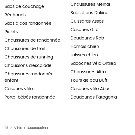
Chaussures Meindl
Sacs de couchage
Sacs à dos Dakine
Réchauds
Cuissards Assos
Sacs à dos randonnée
Casques Giro
Piolets
Doudounes Rab
Chaussures de randonnée
Harnais chien
Chaussures de trail
Laisses chien
Chaussures de running
Sacoches vélo Ortlieb
Chaussons d'escalade
Chaussures Altra
Chaussures randonnée
enfant
Tours de cou Buff
Casques vélo
Casques vélo Abus
Porte-bébés randonnée
Doudounes Patagonia
Vélo
Accessoires