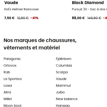
Vaude
Black Diamond
Kid's Helmet Raincover
Pursuit 30 - Sac à do
7,50 €
12,90 €
-41%
88,00 €
149,90 €
-
Nos marques de chaussures,
vêtements et matériel
Patagonia
Fjällräven
Ortovox
Columbia
Rab
Scarpa
La Sportiva
Vaude
Lowa
Mammut
Altra
Julbo
Millet
New balance
Moon boot
Hanwag