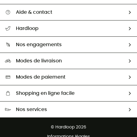
Aide & contact
Suivre mon colis
Hardloop
Retour & remboursement
Qui sommes-nous ?
Guide des tailles
Nos engagements
Carrières
Comment bien choisir ?
Notre empreinte
HardGuides
Modes de livraison
Seconde Main
Seconde main
Nos ambassadeurs
Aide & Contact
Sélection éco-responsable
Modes de paiement
Shopping en ligne facile
Livraison gratuite dès 100 €
Nos services
Retour gratuit sous 100 jours
Ventes aux groupes & club
Service client gratuit
© Hardloop 2026
Programme d'affiliation
Informations légales