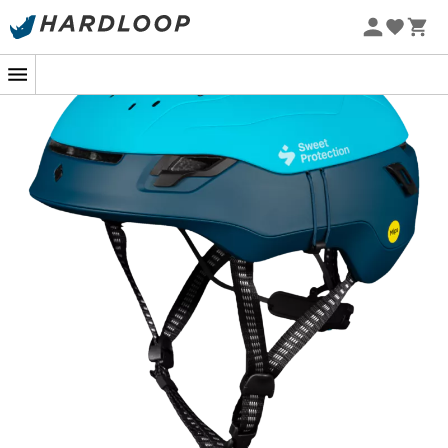
Promos d'été 🔥 -5 % EXTRA dès 2 produits* code Summer5
-5% Extra - Code Summer5