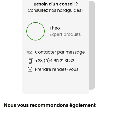
Ski alpin / Ski de randonnée / Alpinisme / Ski /
Besoin d'un conseil ?
Snowboard / Ski all mountain
Consultez nos hardguides !
Genre
Théo
Homme / Femme
Expert produits
Poids
430 g
Contacter par message
+33 (0)4 85 21 31 82
Nom du produit
Ascender MIPS
Prendre rendez-vous
Technologies utilisées
Mips
Construction de la coque
Nous vous recommandons également
EPS