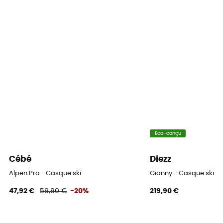
Système Fermeture
Jugulaire réglable / Boucle
Ventilation
Passive
Eléments réfléchissants
Non
Visière
Non
Eco-conçu
Certification
Cébé
Diezz
Norme CE
Alpen Pro - Casque ski
Gianny - Casque ski
Équipement de protection individuelle
47,92 €
59,90 €
-20%
219,90 €
EPI - Classe 2