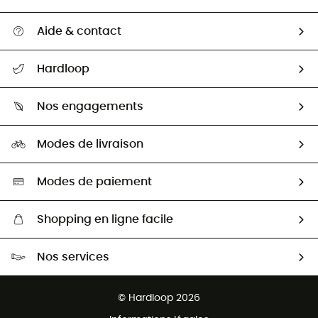
Aide & contact
Suivre mon colis
Hardloop
Retour & remboursement
Qui sommes-nous ?
Guide des tailles
Nos engagements
Carrières
Comment bien choisir ?
Notre empreinte
HardGuides
Modes de livraison
Seconde Main
Seconde main
Nos ambassadeurs
Aide & Contact
Sélection éco-responsable
Modes de paiement
Shopping en ligne facile
Livraison gratuite dès 100 €
Nos services
Retour gratuit sous 100 jours
Ventes aux groupes & club
Service client gratuit
© Hardloop 2026
Programme d'affiliation