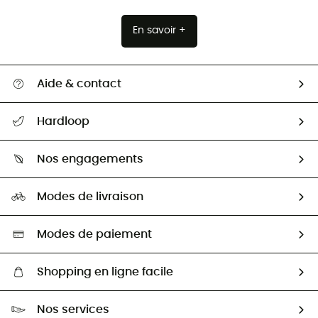
En savoir +
Aide & contact
Suivre mon colis
Hardloop
Retour & remboursement
Qui sommes-nous ?
Guide des tailles
Nos engagements
Carrières
Comment bien choisir ?
Notre empreinte
HardGuides
Modes de livraison
Seconde Main
Seconde main
Nos ambassadeurs
Aide & Contact
Sélection éco-responsable
Modes de paiement
Shopping en ligne facile
Livraison gratuite dès 100 €
Nos services