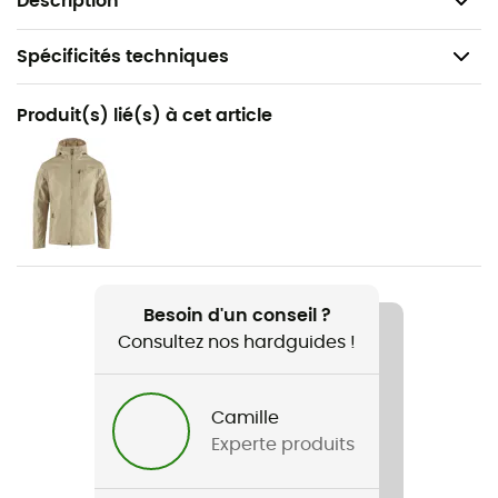
Description
Spécificités techniques
Recommandé pour
Produit(s) lié(s) à cet article
Randonnée
Genre
Homme
Poids
490 g
Besoin d'un conseil ?
Consultez nos hardguides !
Nom du produit
Fjällräven Logo Sweater
Camille
Label
Experte produits
Coton biologique / Origine Européenne Garantie