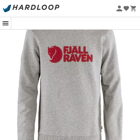
Promos d'été 🔥 -5 % EXTRA dès 2 produits* code Summer5
-5% Extra - Code Summer5
Eco-conçu