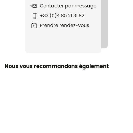
Manches
Contacter par message
Longues
+33 (0)4 85 21 31 82
Capuche
Prendre rendez-vous
Non
Matière
Coton
Nous vous recommandons également
Matières
[principale] 100% coton biologique