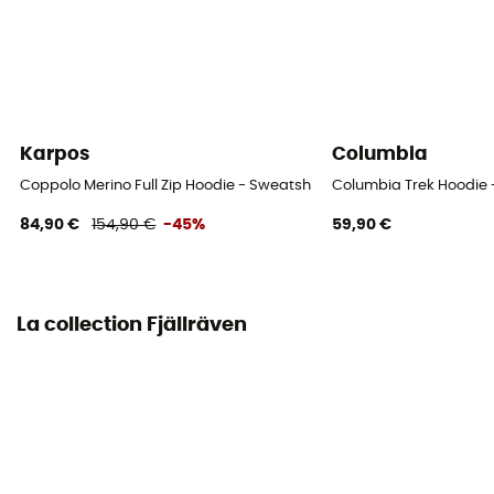
Karpos
Columbia
Coppolo Merino Full Zip Hoodie - Sweatshirt en laine mérinos hom
Columbia Trek Hoodie
84,90 €
154,90 €
-45%
59,90 €
La collection Fjällräven