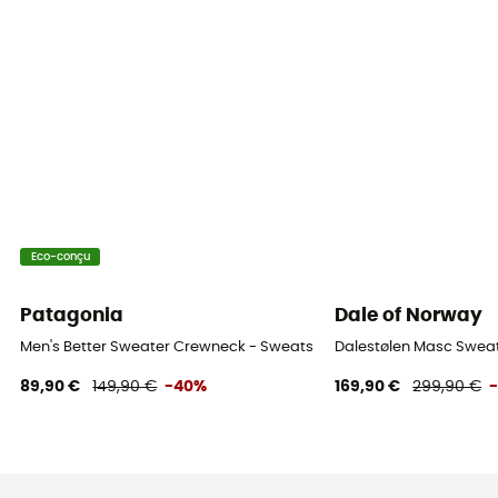
Eco-conçu
Patagonia
Dale of Norway
Men's Better Sweater Crewneck - Sweatshirt homme
Dalestølen Masc Sweat
89,90 €
149,90 €
-40%
169,90 €
299,90 €