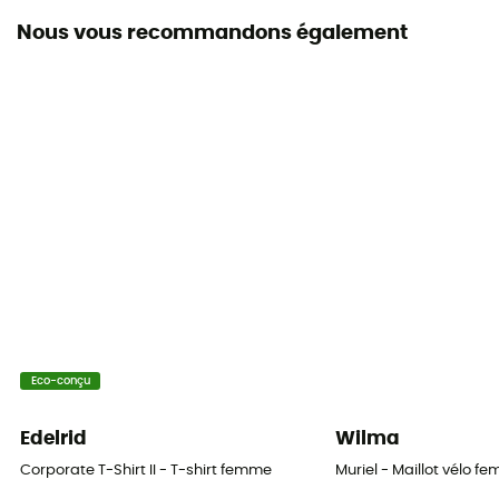
Nous vous recommandons également
Manches
Courtes
Matières
[principale] 50% coton recyclé - 50% polyester
recyclé
Eléments réfléchissants
Non
Eco-conçu
Edelrid
Wilma
Corporate T-Shirt II - T-shirt femme
Muriel - Maillot vélo f