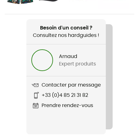
Poids
119 g
Besoin d'un conseil ?
Consultez nos hardguides !
Nom du produit
P-6 Logo Responsibili-Tee
Arnaud
Stretch
Expert produits
Non
Coupe
Contacter par message
Standard
+33 (0)4 85 21 31 82
Label
Prendre rendez-vous
Bluesign / Fair Trade Certified™ / Recyclé / PFC-Free
Protection thermique
Non