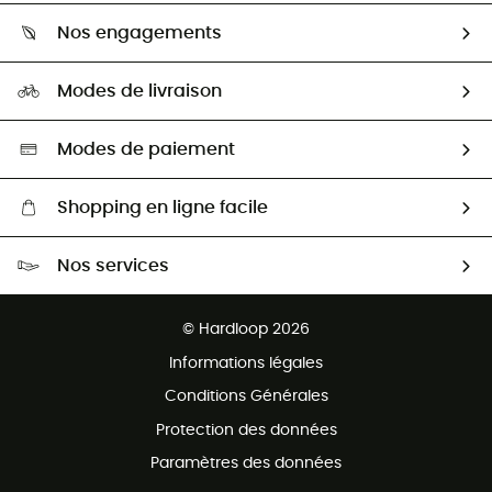
Qui sommes-nous ?
Guide des tailles
Nos engagements
Carrières
Comment bien choisir ?
Notre empreinte
HardGuides
Modes de livraison
Seconde Main
Seconde main
Nos ambassadeurs
Aide & Contact
Sélection éco-responsable
Modes de paiement
Shopping en ligne facile
Livraison gratuite dès 100 €
Nos services
Retour gratuit sous 100 jours
Ventes aux groupes & club
Service client gratuit
© Hardloop 2026
Programme d'affiliation
Informations légales
Conditions Générales
Protection des données
Paramètres des données