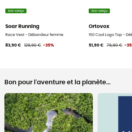
Eco-conçu
Eco-conçu
Soar Running
Ortovox
Race Vest - Débardeur femme
150 Cool Logo Top - D
83,90 €
129,90 €
-35%
51,90 €
79,90 €
-3
Bon pour l'aventure et la planète...