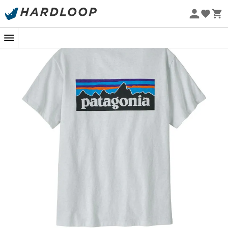
Promos d'été 🔥 -5 % EXTRA dès 2 produits* code Summer5
Eco-conçu