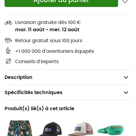
Ajouter au panier
polyester recyclé post-consommation
Modèle à col ras-du-cou classique
Livraison gratuite dès 100 €
Encolure à bords côtelés et coutures étanchées
mar. 11 août
-
mer. 12 août
aux épaules
Bas de vêtement droit
Retour gratuit sous 100 jours
Encres sans PVC ni phtalates
+1 000 000 d'aventuriers équipés
Matière certifiée bluesign®
Conseils d'experts
Confection Fair Trade Certified™
Poids : 119 g
Description
Spécificités techniques
Recommandé pour
Produit(s) lié(s) à cet article
Lifestyle
Genre
Femme