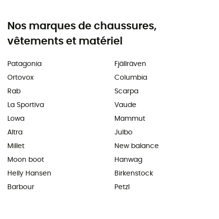
Nos marques de chaussures,
vêtements et matériel
Patagonia
Fjällräven
Ortovox
Columbia
Rab
Scarpa
La Sportiva
Vaude
Lowa
Mammut
Altra
Julbo
Millet
New balance
Moon boot
Hanwag
Helly Hansen
Birkenstock
Barbour
Petzl