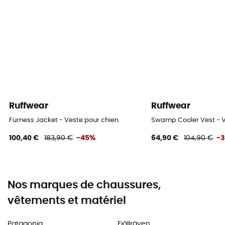
Ruffwear
Ruffwear
Furness Jacket - Veste pour chien
Swamp Cooler Vest - V
100,40 €
183,90 €
-45%
64,90 €
104,90 €
-
Nos marques de chaussures,
vêtements et matériel
Patagonia
Fjällräven