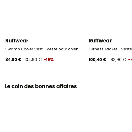
Ruffwear
Ruffwear
Swamp Cooler Vest - Veste pour chien
Furness Jacket - Veste
84,90 €
104,90 €
-19%
100,40 €
183,90 €
-
Le coin des bonnes affaires