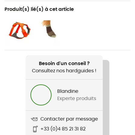
Recommandé pour
Produit(s) lié(s) à cet article
Canirando / Accessoires pour chien
Genre
Homme / Femme
Nom du produit
Lumenglow Hi-Viz Jacket
Besoin d'un conseil ?
Consultez nos hardguides !
Imperméabilité
Déperlant
Blandine
Matières
Experte produits
Polyester
Contacter par message
+33 (0)4 85 21 31 82