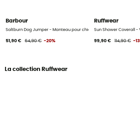
Barbour
Ruffwear
Saltburn Dog Jumper - Manteau pour chien
Sun Shower Coverall - 
51,90 €
64,90 €
-20%
99,90 €
114,90 €
-1
La collection Ruffwear