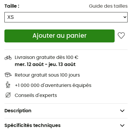
Taille
:
Guide des tailles
Couleurs vives et contrastées pour une meilleure
visibilité
Tissu extérieur résistant aux intempéries et à
Ajouter au panier
l'abrasion, qui évacue l'humidité légère
Panneaux latéraux réfléchissants
Livraison gratuite dès 100 €
Passage pour laisse dans le dos, compatible avec
mer. 12 août
-
jeu. 13 août
la plupart des harnais
Retour gratuit sous 100 jours
Boucle de lumière
+1 000 000 d'aventuriers équipés
Extérieur : polyester 600 deniers évalué à 170 mm
Conseils d'experts
avec finition WR (Water Repellent)
Boucles : ITW Nexus Waveloc à ouverture latérale
Description
Spécificités techniques