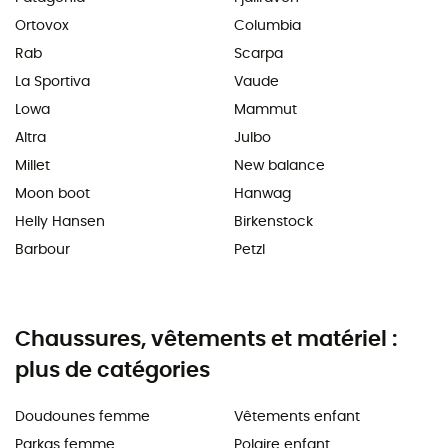
Ortovox
Columbia
Rab
Scarpa
La Sportiva
Vaude
Lowa
Mammut
Altra
Julbo
Millet
New balance
Moon boot
Hanwag
Helly Hansen
Birkenstock
Barbour
Petzl
Chaussures, vêtements et matériel :
plus de catégories
Doudounes femme
Vêtements enfant
Parkas femme
Polaire enfant