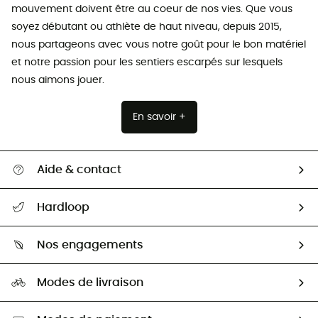
mouvement doivent être au coeur de nos vies. Que vous
soyez débutant ou athlète de haut niveau, depuis 2015,
nous partageons avec vous notre goût pour le bon matériel
et notre passion pour les sentiers escarpés sur lesquels
nous aimons jouer.
En savoir +
Aide & contact
Suivre mon colis
Hardloop
Retour & remboursement
Qui sommes-nous ?
Guide des tailles
Nos engagements
Carrières
Comment bien choisir ?
Notre empreinte
HardGuides
Modes de livraison
Seconde Main
Seconde main
Nos ambassadeurs
Aide & Contact
Sélection éco-responsable