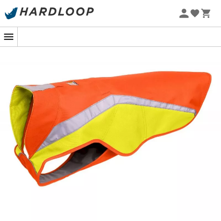
Promos d'été 🔥 -5 % EXTRA dès 2 produits* code Summer5
-5% Extra - Code Summer5
Pour que toutou brille même sous la pluie
!
Que vous soyez en train de planifier une randonnée
nocturne ou simplement une balade sous la pluie, la
Lumenglow
, cette
veste
haute visibilité
pour chien
, est
votre alliée lumineuse. Conçue par
Ruffwear
, elle assure
que votre compagnon à quatre pattes reste visible et
protégé même dans des conditions de faible luminosité,