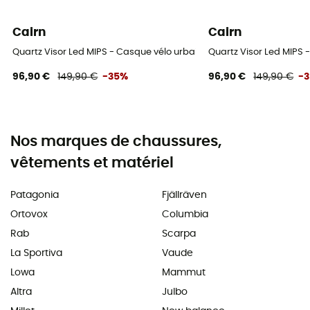
Cairn
Cairn
Quartz Visor Led MIPS - Casque vélo urbain homme
Quartz Visor Led MIPS
96,90 €
149,90 €
-35%
96,90 €
149,90 €
-
Nos marques de chaussures,
vêtements et matériel
Patagonia
Fjällräven
Ortovox
Columbia
Rab
Scarpa
La Sportiva
Vaude
Lowa
Mammut
Altra
Julbo