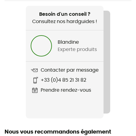
Recommandé pour
Vélotaf / Vélo de route
Besoin d'un conseil ?
Consultez nos hardguides !
Genre
Homme / Femme
Blandine
Experte produits
Poids
400 g
Contacter par message
Nom du produit
+33 (0)4 85 21 31 82
Hyban 2.0 Led Signal
Prendre rendez-vous
Caractéristiques
Filet anti-moustiques / LED à l'arrière
Construction de la coque
ABS
Nous vous recommandons également