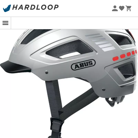
Promos d'été 🔥 -5 % EXTRA dès 2 produits* code Summer5
-5% Extra - Code Summer5