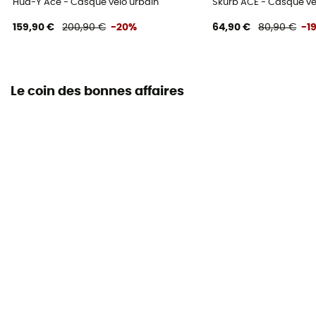
Hud-Y Ace - Casque vélo urbain
Skurb ACE - Casque vé
159,90 €
200,90 €
-20%
64,90 €
80,90 €
-1
Le coin des bonnes affaires