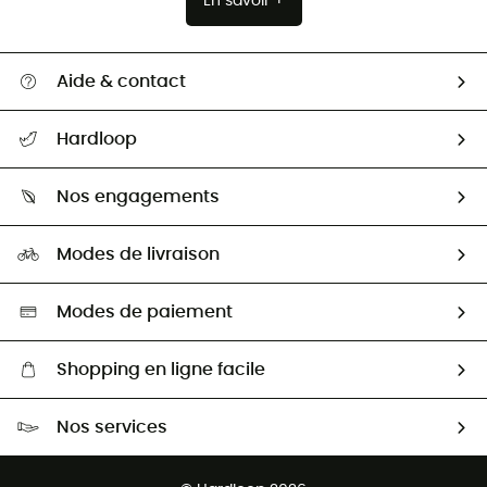
En savoir +
Aide & contact
Suivre mon colis
Hardloop
Retour & remboursement
Qui sommes-nous ?
Guide des tailles
Nos engagements
Carrières
Comment bien choisir ?
Notre empreinte
HardGuides
Modes de livraison
Seconde Main
Seconde main
Nos ambassadeurs
Aide & Contact
Sélection éco-responsable
Modes de paiement
Shopping en ligne facile
Livraison gratuite dès 100 €
Nos services
Retour gratuit sous 100 jours
Ventes aux groupes & club
Service client gratuit