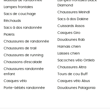
Matelas de randonnée
Lampes frontales Black
Diamond
Lampes frontales
Chaussures Meindl
Sacs de couchage
Sacs à dos Dakine
Réchauds
Cuissards Assos
Sacs à dos randonnée
Casques Giro
Piolets
Doudounes Rab
Chaussures de randonnée
Harnais chien
Chaussures de trail
Laisses chien
Chaussures de running
Sacoches vélo Ortlieb
Chaussons d'escalade
Chaussures Altra
Chaussures randonnée
enfant
Tours de cou Buff
Casques vélo
Casques vélo Abus
Porte-bébés randonnée
Doudounes Patagonia