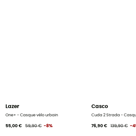
Système Fermeture
Jugulaire réglable
Ventilation
5 entrées et 8 sorties d’air
Eléments réfléchissants
Oui
Matière de la coque
EPS
Visière
Oui
Lazer
Casco
Équipement de protection individuelle
One+ - Casque vélo urbain
Cuda 2 Strada - Casqu
EPI - Classe 2
55,00 €
59,90 €
-8%
76,90 €
139,90 €
-4