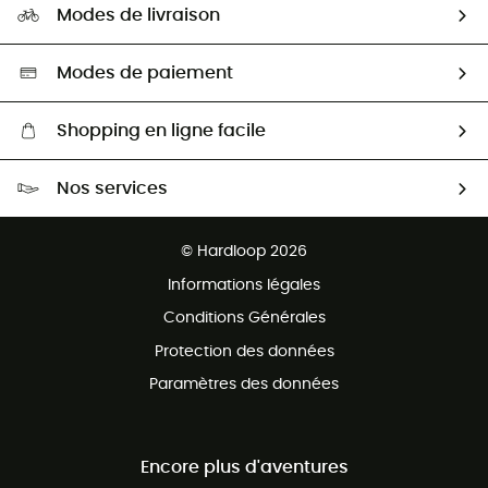
HardGuides
Modes de livraison
Seconde Main
Seconde main
Nos ambassadeurs
Aide & Contact
Sélection éco-responsable
Modes de paiement
Shopping en ligne facile
Livraison gratuite dès 100 €
Nos services
Retour gratuit sous 100 jours
Ventes aux groupes & club
Service client gratuit
© Hardloop 2026
Programme d'affiliation
Informations légales
Conditions Générales
Protection des données
Paramètres des données
Encore plus d'aventures