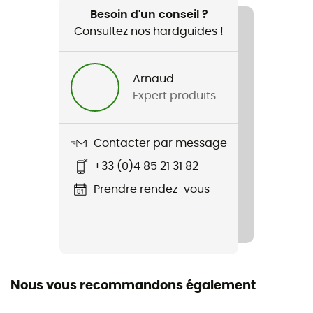
Camping / Bivouac
Besoin d'un conseil ?
Consultez nos hardguides !
Genre
Homme / Femme
Arnaud
Expert produits
Poids
15,6 g
Contacter par message
Nom du produit
+33 (0)4 85 21 31 82
Reusable straws 4 Pack - 8mm short
Prendre rendez-vous
Matériaux
Acier inoxydable 18/8
Label
Recyclé
Nous vous recommandons également
Dimensions