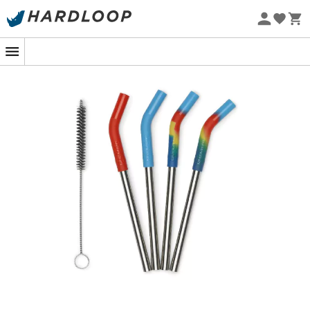
Promos d'été 🔥 -5 % EXTRA dès 2 produits* code Summer5
-5% Extra - Code Summer5
Eco-conçu
Pailles qui déraillent tous les déchets !
Imaginez une randonnée en montagne, le soleil qui
brille, et votre boisson préférée à portée de main. Les
pailles réutilisables
de
Klean Kanteen
transforment
chaque gorgée en une expérience rafraîchissante, tout
en préservant la planète. Conçues pour les aventuriers
modernes, ces pailles en acier inoxydable recyclé sont
votre allié pour des pauses
hydratation éco-
responsables
.
Le secret de ces pailles réside dans leur conception