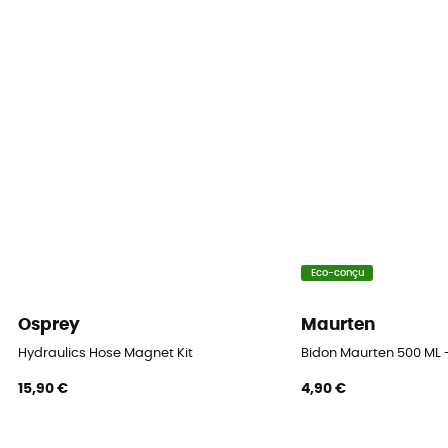
17,53 cm
Diamètre de l'ouverture
1 cm
Eco-conçu
Osprey
Maurten
Hydraulics Hose Magnet Kit
Bidon Maurten 500 ML 
15,90 €
4,90 €