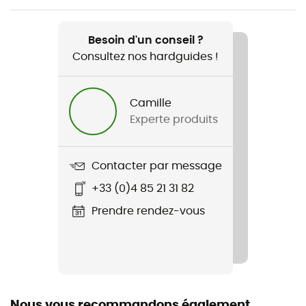
Poids
16 g
Besoin d'un conseil ?
Consultez nos hardguides !
Nom du produit
Savant MTB Glove
Camille
Imperméabilité
Experte produits
Non
Coupe-Vent
Contacter par message
Oui
+33 (0)4 85 21 31 82
Protection thermique
Prendre rendez-vous
Non
Nous vous recommandons également