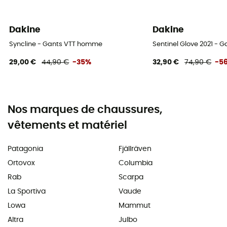
Dakine
Dakine
Syncline - Gants VTT homme
Sentinel Glove 2021 - G
29,00 €
44,90 €
-35%
32,90 €
74,90 €
-5
Nos marques de chaussures,
vêtements et matériel
Patagonia
Fjällräven
Ortovox
Columbia
Rab
Scarpa
La Sportiva
Vaude
Lowa
Mammut
Altra
Julbo