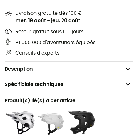
Les onglets d'impression en silicone sur les doigts
utilisés pour le freinage offrent une adhérence et
Livraison gratuite dès 100 €
un contrôle supplémentaires
mer. 19 août
-
jeu. 20 août
Une languette supplémentaire au niveau du
Retour gratuit sous 100 jours
poignet facilite l'enfilage et le retrait des gants
+1 000 000 d'aventuriers équipés
Essuie-nez en éponge sur le pouce
Conseils d'experts
Un tissu en maille léger et respirant avec un stretch
quadridirectionnel sur le dos de la main améliore
le confort
Description
Spécificités techniques
Recommandé pour
Produit(s) lié(s) à cet article
VTT / Vélo
Genre
Homme / Femme