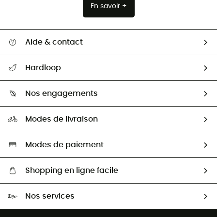
En savoir +
Aide & contact
Suivre mon colis
Hardloop
Retour & remboursement
Qui sommes-nous ?
Guide des tailles
Nos engagements
Carrières
Comment bien choisir ?
Notre empreinte
HardGuides
Modes de livraison
Seconde Main
Seconde main
Nos ambassadeurs
Aide & Contact
Sélection éco-responsable
Modes de paiement
Shopping en ligne facile
Livraison gratuite dès 100 €
Nos services
Retour gratuit sous 100 jours
Ventes aux groupes & club