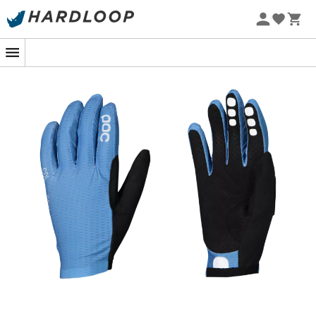
Promos d'été 🔥 -5 % EXTRA dès 2 produits* code Summer5