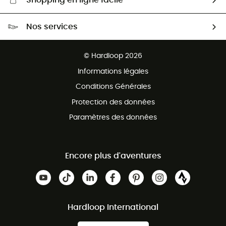
Shopping en ligne facile
Livraison gratuite dès 100 €
Nos services
Retour gratuit sous 100 jours
Ventes aux groupes & club
Service client gratuit
© Hardloop 2026
Programme d'affiliation
Informations légales
Conditions Générales
Protection des données
Paramètres des données
Encore plus d'aventures
Hardloop International