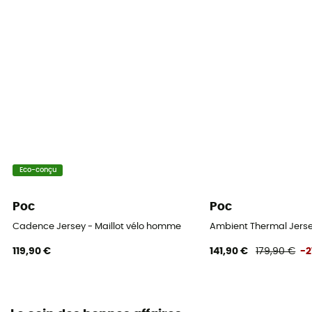
Eco-conçu
Poc
Poc
Cadence Jersey - Maillot vélo homme
Ambient Thermal Jerse
119,90 €
141,90 €
179,90 €
-2