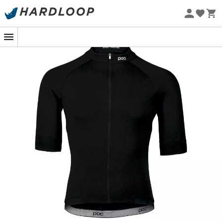
Promos d'été 🔥 -5 % EXTRA dès 2 produits* code Summer5
Eco-conçu
Une source d'inspiration pour vos sorties.
Pour vos sorties estivales sur les routes environnantes au
Lac d'Annecy
, le
maillot de vélo Muse
vous apportera
confort et élégance. En effet, ce
maillot de vélo
pour
homme
a été conçu par la marque
Poc
dans un
mélange de laine mérinos et de polyester afin de vous
apporter respirabilité et confort lorsque vous pédalez.
Très fonctionnel, ce maillot de vélo dispose de 3 poches