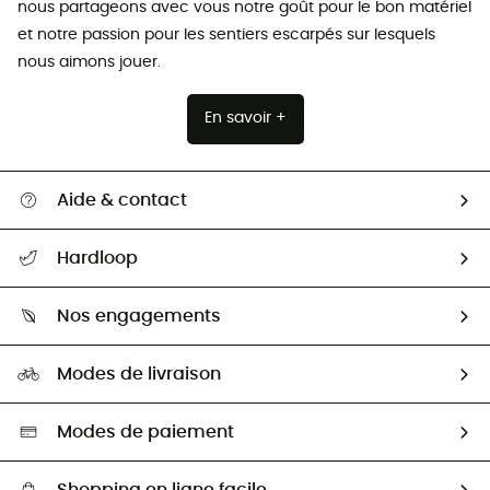
nous partageons avec vous notre goût pour le bon matériel
et notre passion pour les sentiers escarpés sur lesquels
nous aimons jouer.
En savoir +
Aide & contact
Suivre mon colis
Hardloop
Retour & remboursement
Qui sommes-nous ?
Guide des tailles
Nos engagements
Carrières
Comment bien choisir ?
Notre empreinte
HardGuides
Modes de livraison
Seconde Main
Seconde main
Nos ambassadeurs
Aide & Contact
Sélection éco-responsable
Modes de paiement