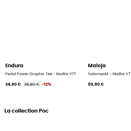
Manches
Courtes
Poches
3 poches
Saison
Eté / Printemps
Endura
Maloja
Matières
Pedal Power Graphic Tee - Maillot VTT
SalamesM. - Maillot 
[principale] laine mérinos - polyester - polyamide
34,90 €
39,90 €
-12%
69,90 €
Eléments réfléchissants
Oui
La collection Poc
Propriétés
Respirant