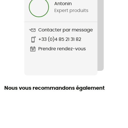
Antonin
Expert produits
Nom du produit
Muse Jersey
Contacter par message
Imperméabilité
+33 (0)4 85 21 31 82
Non
Prendre rendez-vous
Coupe-Vent
Non
Label
Origine Européenne Garantie
Nous vous recommandons également
Système Fermeture
Zip
Protection thermique
Non