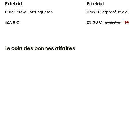
Edelrid
Edelrid
Pure Screw - Mousqueton
Hms Bulletproof Belay
12,90 €
29,90 €
34,90 €
-1
Le coin des bonnes affaires