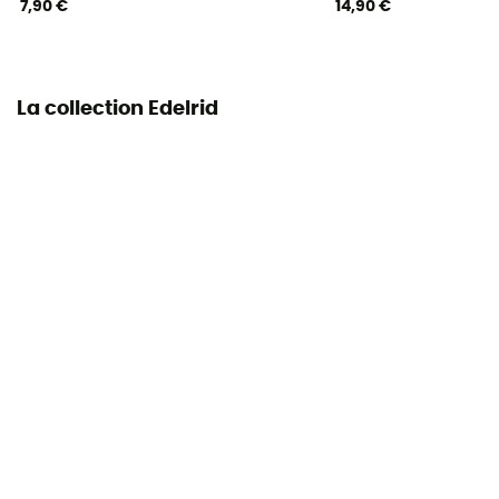
7,90 €
14,90 €
Système de verrouillage
Lock
La collection Edelrid