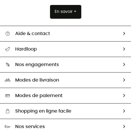
En savoir +
Aide & contact
Suivre mon colis
Hardloop
Retour & remboursement
Qui sommes-nous ?
Guide des tailles
Nos engagements
Carrières
Comment bien choisir ?
Notre empreinte
HardGuides
Modes de livraison
Seconde Main
Seconde main
Nos ambassadeurs
Aide & Contact
Sélection éco-responsable
Modes de paiement
Shopping en ligne facile
Livraison gratuite dès 100 €
Nos services
Retour gratuit sous 100 jours