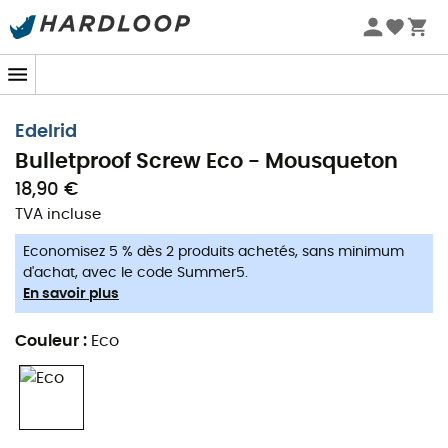
démousquetonnage
Promos d'été 🔥 -5 % EXTRA dès 2 produits* code Summer5
Profil en H assurant une exploitation optimale du
-5% Extra - Code Summer5
matériau tout en conservant un poids minimal
L’insert en acier évite toute usure prématurée due
Edelrid
au frottement de la corde ou aux plaquettes
Bulletproof Screw Eco - Mousqueton
Particulièrement durable grâce à l'absence
18,90 €
TVA incluse
D'anodisation
Economisez 5 % dès 2 produits achetés, sans minimum
Fermeture Screw
d'achat, avec le code Summer5.
En savoir plus
Climb Green
Forme du mousqueton Offset D
Couleur
:
Eco
Bulletproof
Non anodisé