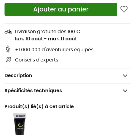
Charge verticale maximale 27kN
Ajouter au panier
Charge maximale en ouverture 8kN
Charge transversale maximale 10kN
Livraison gratuite dès 100 €
Largeur 60mm
lun. 10 août
-
mar. 11 août
+1 000 000 d'aventuriers équipés
Longueur 100mm
Conseils d'experts
Ouverture de doigt 18mm
Certifications : EN 12275 / UIAA 121
Description
Spécificités techniques
Recommandé pour
Produit(s) lié(s) à cet article
Escalade
Nom du produit
Bulletproof Screw Eco