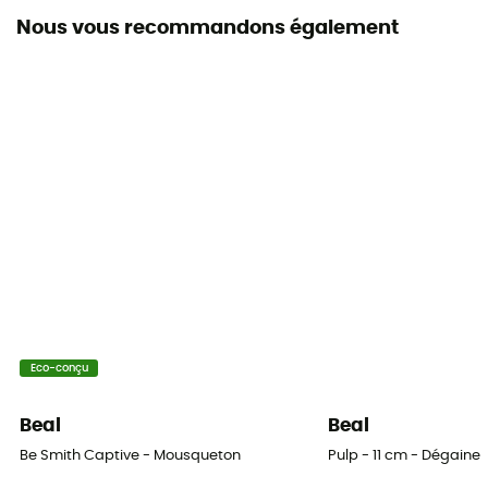
Nous vous recommandons également
Diamètre de l'ouverture
18 mm
Certification
EN 12275 / UIAA 121
Notice
Consulter la notice
Déclaration de conformité
Consulter la déclaration de conformité
Équipement de protection individuelle
Eco-conçu
EPI - Classe 3
Beal
Beal
Résistance Grand Axe
Be Smith Captive - Mousqueton
Pulp - 11 cm - Dégaine
27 kN