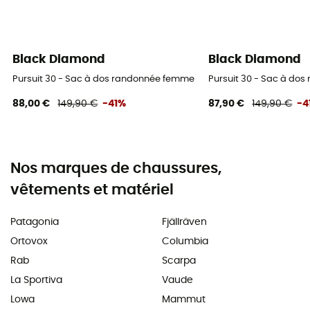
Black Diamond
Black Diamond
Pursuit 30 - Sac à dos randonnée femme
Pursuit 30 - Sac à do
88,00 €
149,90 €
-41%
87,90 €
149,90 €
-4
Nos marques de chaussures,
vêtements et matériel
Patagonia
Fjällräven
Ortovox
Columbia
Rab
Scarpa
La Sportiva
Vaude
Lowa
Mammut