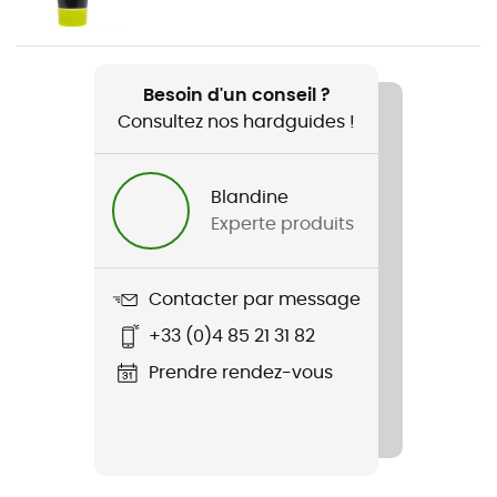
Norme
EN 12275, UIAA 121
Besoin d'un conseil ?
Consultez nos hardguides !
Résistance Doigt fermé
27 kN
Blandine
Résistance Petit Axe
Experte produits
10 kN
Résistance Doigt ouvert
Contacter par message
8 kN
+33 (0)4 85 21 31 82
Ouverture du Doigt
Prendre rendez-vous
20 mm
Dimensions
100 x 60 mm