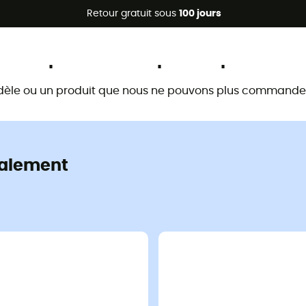
Promos d'été 🔥 -5 % EXTRA dès 2 produits* code Summer5
Retour gratuit sous
100 jours
Ce produit n'est plus disponible
dèle ou un produit que nous ne pouvons plus commander 
alement