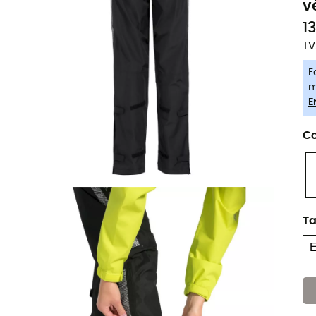
v
1
TV
E
m
E
Co
Ta