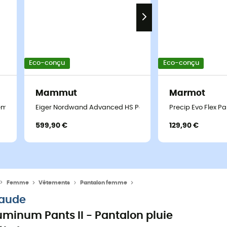
Eco-conçu
Eco-conçu
Mammut
Marmot
 femme
Eiger Nordwand Advanced HS Pants - Pantalon hardshell
Precip Evo Flex 
599,90 €
129,90 €
Femme
Vêtements
Pantalon femme
Pantalons imperméables femm
aude
uminum Pants II - Pantalon pluie