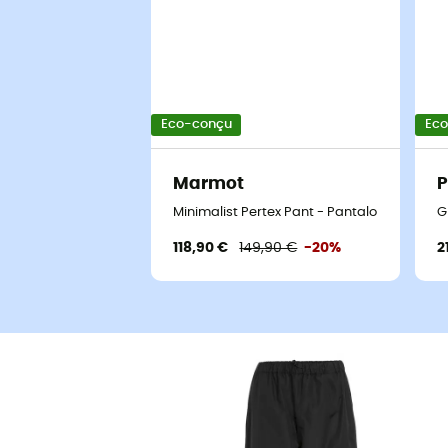
Eco-conçu
Ec
Marmot
P
Minimalist Pertex Pant - Pantalon imper
G
118,90 €
149,90 €
-20%
2