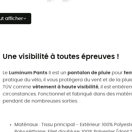
ut afficher
Une visibilité à toutes épreuves !
Le
Luminum Pants
II est un
pantalon de pluie
pour
fe
pratique du vélo, il vous protégera du vent et de la plui
TÜV comme
vêtement à haute visibilité
, il est entièr
circonstances. Fonctionnel et fabriqué dans des maté
pendant de nombreuses sorties.
Matériaux : Tissu principal - Extérieur: 100% Polye
Polyuréthane; Filet doublure: 100% Polyester (dont