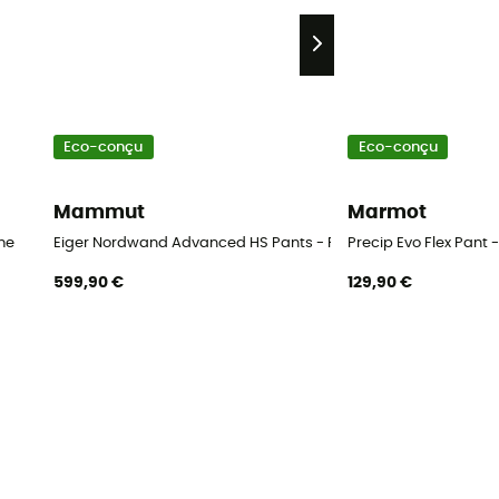
Eco-conçu
Eco-conçu
Mammut
Marmot
me
Eiger Nordwand Advanced HS Pants - Pantalon hardshell fe
Precip Evo Flex Pan
599,90 €
129,90 €