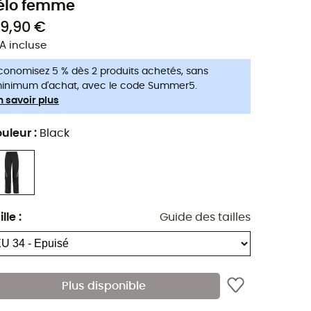
élo femme
39,90 €
A incluse
conomisez 5 % dès 2 produits achetés, sans
inimum d'achat, avec le code Summer5.
n savoir plus
uleur
:
Black
ille
:
Guide des tailles
Plus disponible