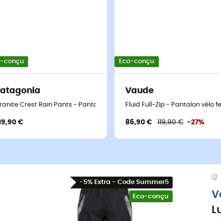
o-conçu
Eco-conçu
atagonia
Vaude
méable femme
ranite Crest Rain Pants - Pantalon imperméable femme
Fluid Full-Zip - Pantalon vélo
19,90 €
86,90 €
119,90 €
-27%
-5% Extra - Code Summer5
V
Eco-conçu
L