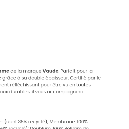
mme
de la marque
Vaude
. Parfait pour la
e grâce à sa double épaisseur. Certifié par le
ement réfléchissant pour être vu en toutes
riaux durables, il vous accompagnera
ster (dont 38% recyclé); Membrane: 100%
 56% recyclé); Doublure: 100% Polyamide