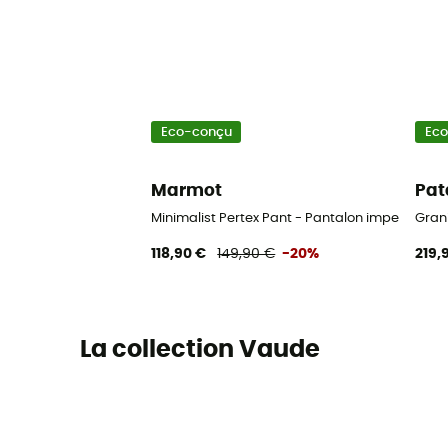
Eco-conçu
Ec
Marmot
Pat
Minimalist Pertex Pant - Pantalon imperméab
Gran
118,90 €
149,90 €
-20%
219,
La collection Vaude