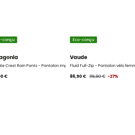
o-conçu
Eco-conçu
agonia
Vaude
le femme
ite Crest Rain Pants - Pantalon imperméable femme
Fluid Full-Zip - Pantalon vélo fem
90 €
86,90 €
119,90 €
-27%