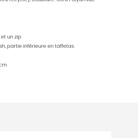
et un zip
, partie inférieure en taffetas
 cm