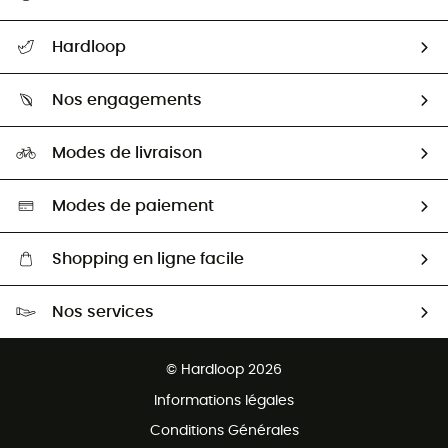
Suivre mon colis
Hardloop
Retour & remboursement
Qui sommes-nous ?
Guide des tailles
Nos engagements
Carrières
Comment bien choisir ?
Notre empreinte
HardGuides
Modes de livraison
Seconde Main
Seconde main
Nos ambassadeurs
Aide & Contact
Sélection éco-responsable
Modes de paiement
Shopping en ligne facile
Livraison gratuite dès 100 €
Nos services
Retour gratuit sous 100 jours
Ventes aux groupes & club
Service client gratuit
© Hardloop 2026
Programme d'affiliation
Informations légales
Conditions Générales