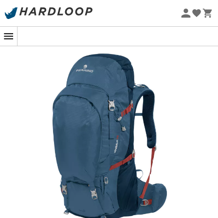
Promos d'été 🔥 -5 % EXTRA dès 2 produits* code Summer5
-5% Extra - Code Summer5
Eco-conçu