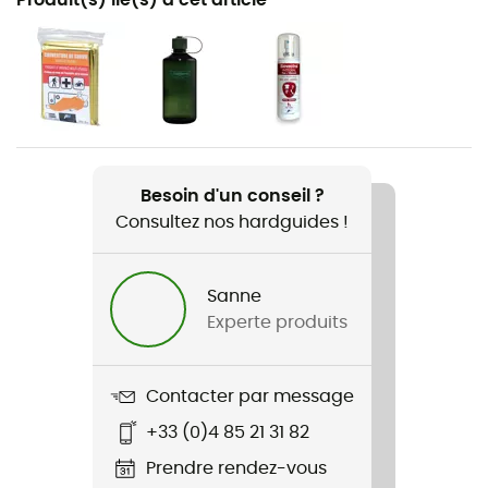
Randonnée / Trekking
Genre
Homme / Femme
Poids
2 600 g
Besoin d'un conseil ?
Consultez nos hardguides !
Nom du produit
Transalp 75
Sanne
Label
Experte produits
PFC-Free
Contacter par message
+33 (0)4 85 21 31 82
Prendre rendez-vous