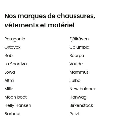
Nos marques de chaussures,
vêtements et matériel
Patagonia
Fjällräven
Ortovox
Columbia
Rab
Scarpa
La Sportiva
Vaude
Lowa
Mammut
Altra
Julbo
Millet
New balance
Moon boot
Hanwag
Helly Hansen
Birkenstock
Barbour
Petzl