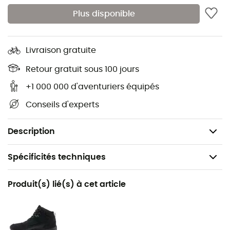
Tissu secondaire extensible : Climatic™ Rugged -
Plus disponible
60 % polyamide recyclé - 30 % polyamide - 10 %
élasthanne - 202 g/m²
Livraison gratuite
Tissu tissé Tafetta : 100% polyester recyclé - 118
g/m²
Retour gratuit sous 100 jours
+1 000 000 d'aventuriers équipés
Tissu approuvé Bluesign®
Conseils d'experts
Traitement déperlant DWR sans PFAS
Poids : 390 g
Description
Spécificités techniques
Recommandé pour
Produit(s) lié(s) à cet article
Randonnée / Alpinisme
Genre
Homme