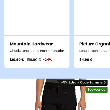
Mountain Hardwear
Picture Organi
Chockstone Alpine Pant - Pantalon randonnée homme
Lenu Strech Pants
120,90 €
159,90 €
-24%
84,90 €
-5% Extra - Code Summer5
Eco-conçu
Un pantalon qui fait marcher la
randonnée à la baguette !