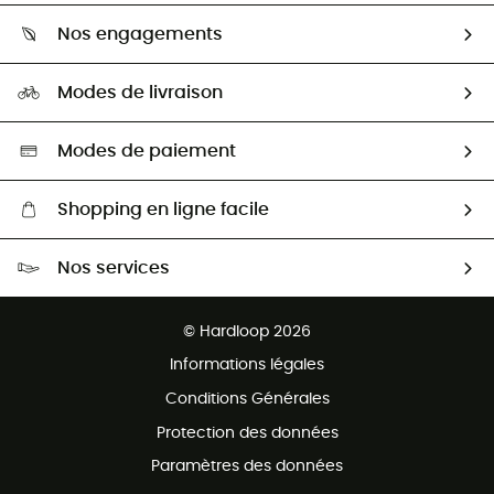
Qui sommes-nous ?
Guide des tailles
Nos engagements
Carrières
Comment bien choisir ?
Notre empreinte
HardGuides
Modes de livraison
Seconde Main
Seconde main
Nos ambassadeurs
Aide & Contact
Sélection éco-responsable
Modes de paiement
Shopping en ligne facile
Livraison gratuite dès 100 €
Nos services
Retour gratuit sous 100 jours
Ventes aux groupes & club
Service client gratuit
© Hardloop 2026
Programme d'affiliation
Informations légales
Conditions Générales
Protection des données
Paramètres des données