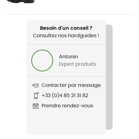
Poids
390 g
Besoin d'un conseil ?
Consultez nos hardguides !
Nom du produit
Mid Slim Pant
Antonin
Imperméabilité
Expert produits
Déperlant
Coupe-Vent
Contacter par message
Oui
+33 (0)4 85 21 31 82
Coupe
Prendre rendez-vous
Ajustée
Label
Bluesign / Fair Wear Foundation