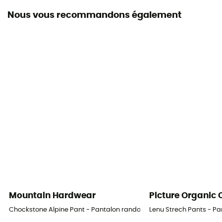
Nous vous recommandons également
Système Fermeture
Fermeture éclair
Poches
2 poches
Matières
[principale] 94 % polyamide - 6 % élasthanne
Mountain Hardwear
Picture Organic 
Chockstone Alpine Pant - Pantalon randonnée homme
Lenu Strech Pants - 