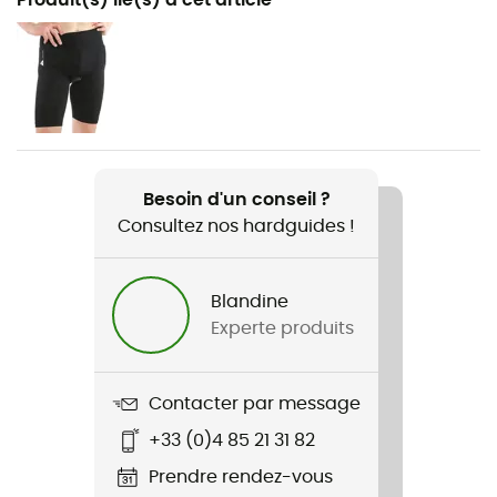
VTT
Genre
Homme
Poids
180 g
Besoin d'un conseil ?
Consultez nos hardguides !
Nom du produit
Hgl Baciu SS
Blandine
Imperméabilité
Experte produits
Non
Coupe-Vent
Contacter par message
Non
+33 (0)4 85 21 31 82
Label
Prendre rendez-vous