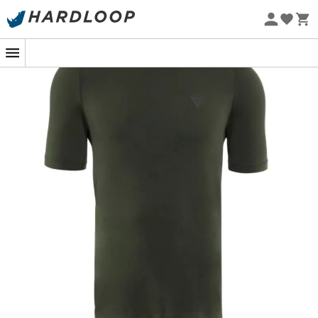
Promos d'été 🔥 -5 % EXTRA dès 2 produits* code Summer5
-5% Extra - Code Summer5
Eco-conçu