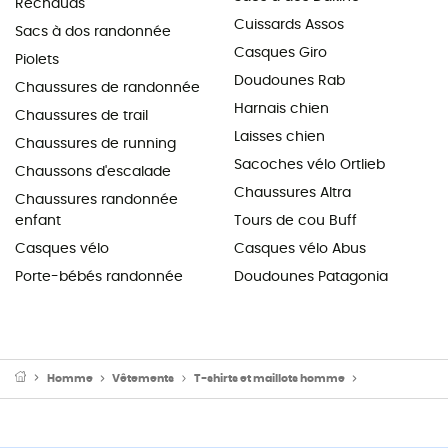
Réchauds
Cuissards Assos
Sacs à dos randonnée
Casques Giro
Piolets
Doudounes Rab
Chaussures de randonnée
Harnais chien
Chaussures de trail
Laisses chien
Chaussures de running
Sacoches vélo Ortlieb
Chaussons d'escalade
Chaussures Altra
Chaussures randonnée
enfant
Tours de cou Buff
Casques vélo
Casques vélo Abus
Porte-bébés randonnée
Doudounes Patagonia
Homme
Vêtements
T-shirts et maillots homme
Maillot vélo 