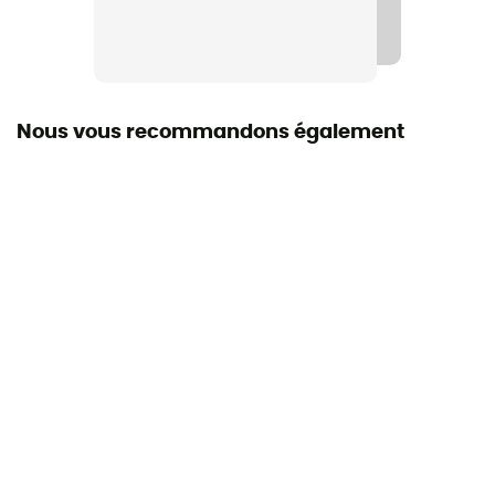
Origine Européenne Garantie
Protection thermique
Non
Nous vous recommandons également
Manches
Courtes
Saison
Eté / Printemps
Matières
[principale] 65 % polyester - 35 % polyamide
Eléments réfléchissants
Non
Propriétés
Respirant