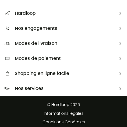
Suivre mon colis
Hardloop
Retour & remboursement
Qui sommes-nous ?
Guide des tailles
Nos engagements
Carrières
Comment bien choisir ?
Notre empreinte
HardGuides
Modes de livraison
Seconde Main
Seconde main
Nos ambassadeurs
Aide & Contact
Sélection éco-responsable
Modes de paiement
Shopping en ligne facile
Livraison gratuite dès 100 €
Nos services
Retour gratuit sous 100 jours
Ventes aux groupes & club
Service client gratuit
© Hardloop 2026
Programme d'affiliation
Informations légales
Conditions Générales