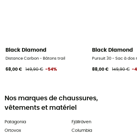
Black Diamond
Black Diamond
Distance Carbon - Bâtons trail
Pursuit 30 - Sac à do
68,00 €
149,90 €
-54%
88,00 €
149,90 €
-
Nos marques de chaussures,
vêtements et matériel
Patagonia
Fjällräven
Ortovox
Columbia