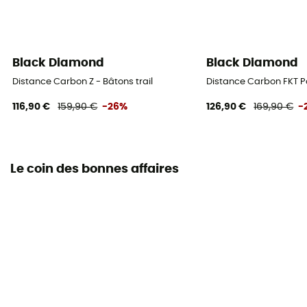
Black Diamond
Black Diamond
Distance Carbon Z - Bâtons trail
Distance Carbon FKT Po
116,90 €
159,90 €
-26%
126,90 €
169,90 €
-
Le coin des bonnes affaires