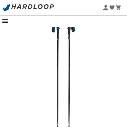
Promos d'été 🔥 -5 % EXTRA dès 2 produits* code Summer5
-5% Extra - Code Summer5