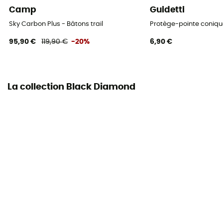
Camp
Guidetti
100 - 110 cm / 111 - 120 cm / 121 - 130 cm
Sky Carbon Plus - Bâtons trail
Protège-pointe coniq
Paire
95,90 €
119,90 €
-20%
6,90 €
Oui
La collection Black Diamond