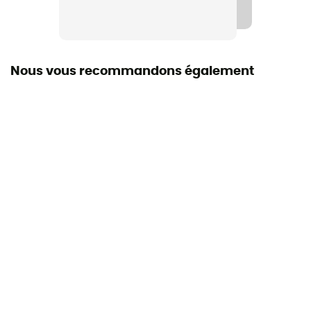
Mousse
Nombre de brins
3 brins
Nous vous recommandons également
Longueur déplié
100 cm / 105 cm / 110 cm / 115 cm / 120 cm / 125 cm /
130 cm
Pointe
Carbure
Construction du bâton
Longueur réglable
Encombrement
33 cm (100 cm)
Longueur dépliée