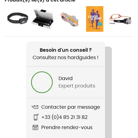
Randonnée / Trail / Trekking
Genre
Homme / Femme
Poids
2 x 342 g
Besoin d'un conseil ?
Consultez nos hardguides !
Nom du produit
Distance Z
David
Expert produits
Dragonne
Fixe / Oui
Contacter par message
Matériaux
Aluminium
+33 (0)4 85 21 31 82
Prendre rendez-vous
Poignée