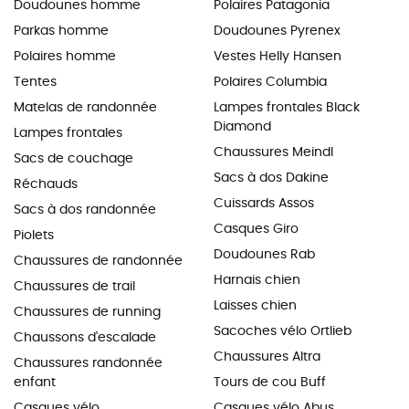
Doudounes homme
Polaires Patagonia
Parkas homme
Doudounes Pyrenex
Polaires homme
Vestes Helly Hansen
Tentes
Polaires Columbia
Matelas de randonnée
Lampes frontales Black
Diamond
Lampes frontales
Chaussures Meindl
Sacs de couchage
Sacs à dos Dakine
Réchauds
Cuissards Assos
Sacs à dos randonnée
Casques Giro
Piolets
Doudounes Rab
Chaussures de randonnée
Harnais chien
Chaussures de trail
Laisses chien
Chaussures de running
Sacoches vélo Ortlieb
Chaussons d'escalade
Chaussures Altra
Chaussures randonnée
enfant
Tours de cou Buff
Casques vélo
Casques vélo Abus