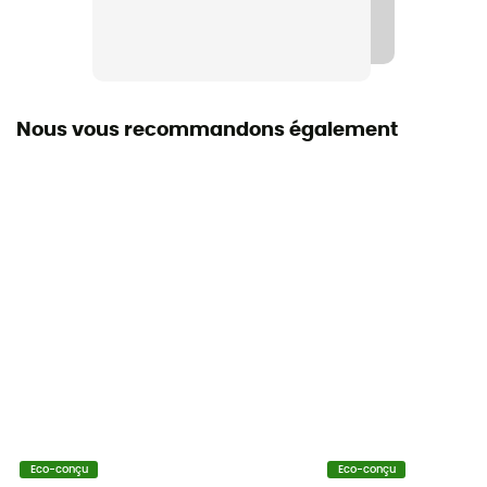
150 cm
Label
Recyclé / PFC-Free
Nous vous recommandons également
Capuche
Oui
Forme
Rectangulaire
Saison
3 saisons
Isolation
Isolation synthétique
Dimensions
Eco-conçu
Eco-conçu
150 x 61 x 61 cm