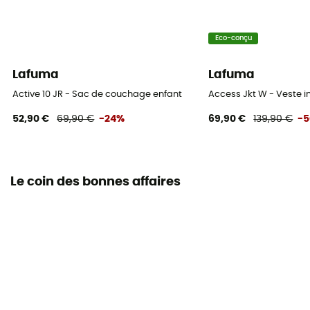
Température extrême
Eco-conçu
-12°C
Lafuma
Lafuma
Sac de rangement
Active 10 JR - Sac de couchage enfant
Access Jkt W - Veste
Inclus
52,90 €
69,90 €
-24%
69,90 €
139,90 €
-
Dimension maximale de l'utilisateur
130 cm
Le coin des bonnes affaires
Longueur dépliée
+ 140 cm