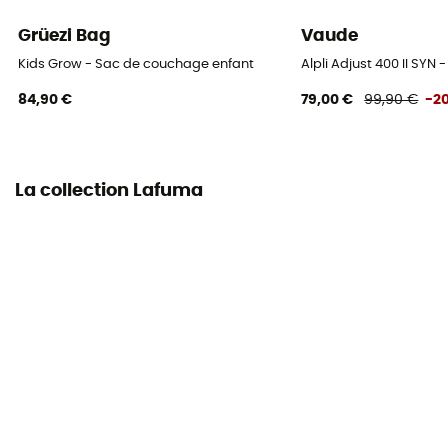
Grüezi Bag
Vaude
Matières
Kids Grow - Sac de couchage enfant
Alpli Adjust 400 II SY
100% polyester
84,90 €
79,00 €
99,90 €
-2
Dimensions repliées
46 x 32 cm
La collection Lafuma
Largeur aux épaules
150 cm
Largeur aux pieds
61 cm
Jumelable
Non
Température de confort
7°C