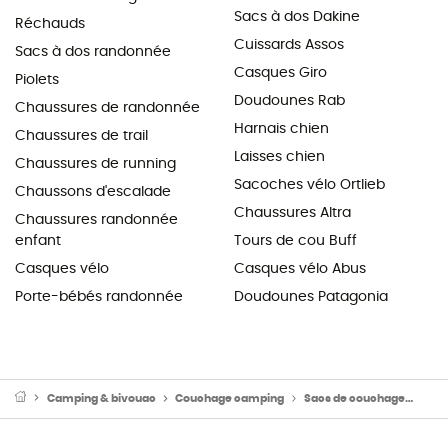
Sacs à dos Dakine
Réchauds
Cuissards Assos
Sacs à dos randonnée
Casques Giro
Piolets
Doudounes Rab
Chaussures de randonnée
Harnais chien
Chaussures de trail
Laisses chien
Chaussures de running
Sacoches vélo Ortlieb
Chaussons d'escalade
Chaussures Altra
Chaussures randonnée
enfant
Tours de cou Buff
Casques vélo
Casques vélo Abus
Porte-bébés randonnée
Doudounes Patagonia
Camping & bivouac
Couchage camping
Sacs de couchage
Sac