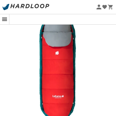
Promos d'été 🔥 -5 % EXTRA dès 2 produits* code Summer5
-5% Extra - Code Summer5
Eco-conçu
Nunavüt c'est beau la vie, pour les grands
et les petits !
Le
Nunavüt
est un
sac de couchage
pour
enfants
de la
marque
Lafuma
. Hyper pratique et confortable, il est
l'essence même de la polyvalence. Zippez-le jusqu'au
menton lorsque le froid se fait sentir, sortez les pieds et
rabattez le dessus lorsque les nuits se réchauffent. En
remplissant sa housse spécifique, vous obtenez un
oreiller en quelques instants. Pour une utilisation