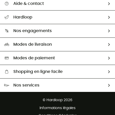
Aide & contact
Suivre mon colis
Hardloop
Retour & remboursement
Qui sommes-nous ?
Guide des tailles
Nos engagements
Carrières
Comment bien choisir ?
Notre empreinte
HardGuides
Modes de livraison
Seconde Main
Seconde main
Nos ambassadeurs
Aide & Contact
Sélection éco-responsable
Modes de paiement
Shopping en ligne facile
Livraison gratuite dès 100 €
Nos services
Retour gratuit sous 100 jours
Ventes aux groupes & club
Service client gratuit
© Hardloop 2026
Programme d'affiliation
Informations légales