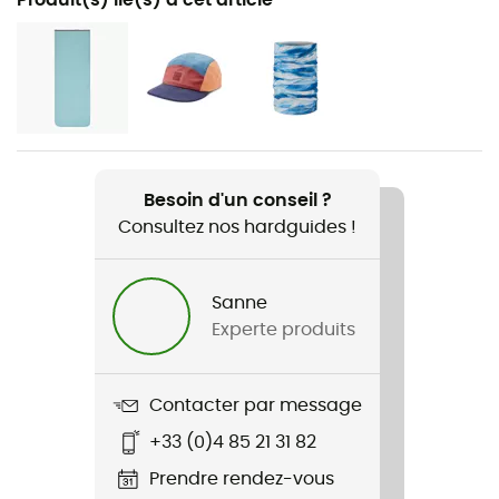
Trekking / Camping / Bivouac
Genre
Enfant
Poids
980 g
Besoin d'un conseil ?
Consultez nos hardguides !
Nom du produit
Nunavüt
Sanne
Imperméabilité
Experte produits
Déperlant
Type de duvet
Contacter par message
Synthétique
+33 (0)4 85 21 31 82
Longueur déplié
Prendre rendez-vous