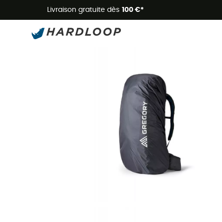
Livraison gratuite dès
100 €*