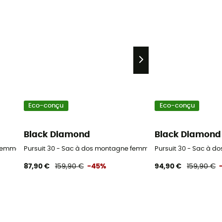
Eco-conçu
Eco-conçu
Black Diamond
Black Diamond
 femme
Pursuit 30 - Sac à dos montagne femme
Pursuit 30 - Sac à 
87,90 €
159,90 €
-45%
94,90 €
159,90 €