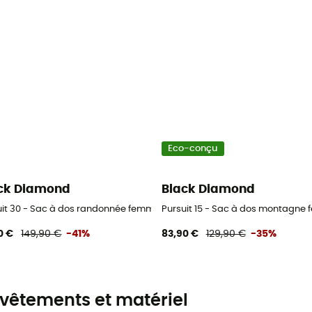
Eco-conçu
ck Diamond
Black Diamond
uit 30 - Sac à dos randonnée femme
Pursuit 15 - Sac à dos montagne
0 €
149,90 €
-41%
83,90 €
129,90 €
-35%
vêtements et matériel