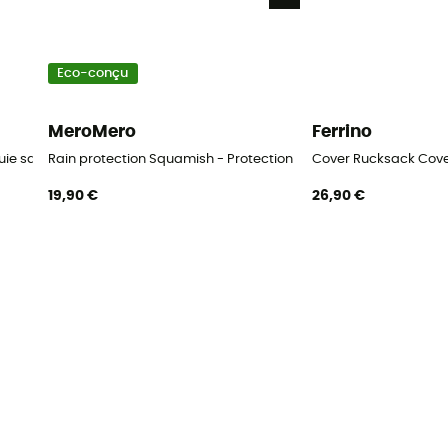
Eco-conçu
MeroMero
Ferrino
uie sac à dos
Rain protection Squamish - Protection pluie sac à dos
Cover Rucksack Cover 
19,90 €
26,90 €