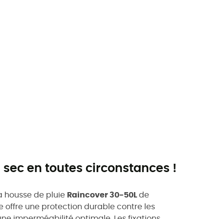
 sec en toutes circonstances !
a housse de pluie
Raincover 30-50L
de
le offre une protection durable contre les
ne imperméabilité optimale. Les fixations