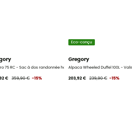
Eco-conçu
gory
Gregory
s
oro 75 RC - Sac à dos randonnée homme
Alpaca Wheeled Duffel 100L - Vali
92 €
359,90 €
-15%
203,92 €
239,90 €
-15%