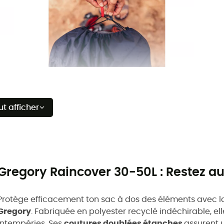
ut afficher
Gregory Raincover 30-50L : Restez au
Protège efficacement ton sac à dos des éléments avec l
Gregory
. Fabriquée en polyester recyclé indéchirable, el
intempéries. Ses
coutures doublées étanches
assurent u