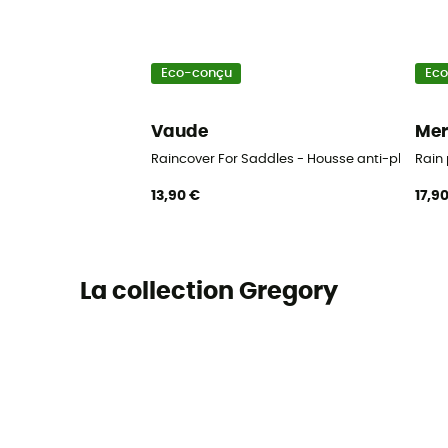
Eco-conçu
Ec
Vaude
Me
Raincover For Saddles - Housse anti-pluie
Rain
13,90 €
17,9
La collection Gregory