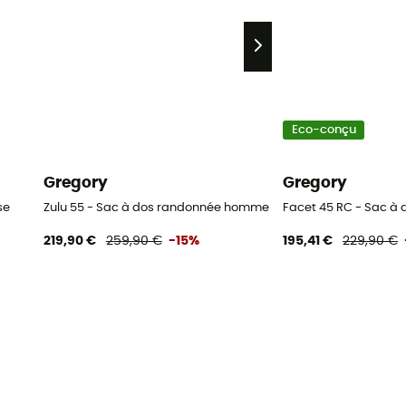
Eco-conçu
Gregory
Gregory
se
Zulu 55 - Sac à dos randonnée homme
Facet 45 RC - Sac à
219,90 €
259,90 €
-15%
195,41 €
229,90 €