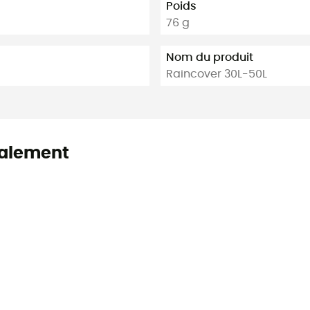
Poids
76 g
Nom du produit
Raincover 30L-50L
alement