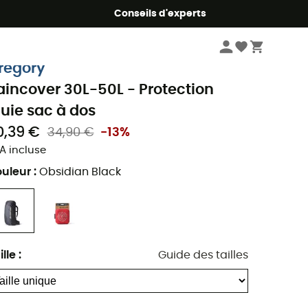
Conseils d'experts
Randonnée
Sacs à dos randonnée
Protection pluie
regory
aincover 30L-50L - Protection
luie sac à dos
0,39 €
34,90 €
-13%
A incluse
uleur
:
Obsidian Black
ille
:
Guide des tailles