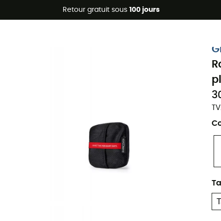
Promos d'été 🔥 -5 % EXTRA dès 2 produits* code Summer5
Retour gratuit sous
100 jours
G
R
p
3
TV
Co
Ta