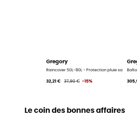
Gregory
Gre
Raincover 50L-80L - Protection pluie sac à do
Balt
32,21 €
37,90 €
-15%
305,
Le coin des bonnes affaires