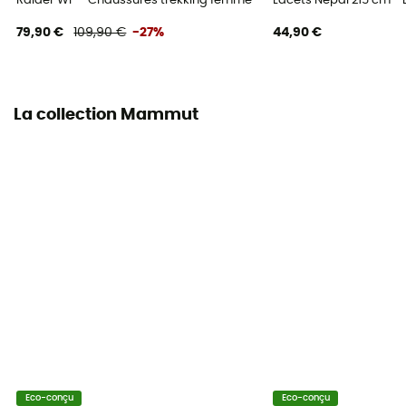
Raider WP - Chaussures trekking femme
Lacets Nepal 215 cm -
79,90 €
109,90 €
-27%
44,90 €
La collection Mammut
Eco-conçu
Eco-conçu