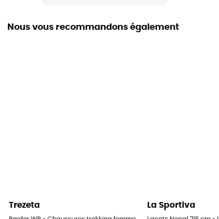
Mammut
Nous vous recommandons également
Hauteur de tige
Tige mid
Label
Fair Wear Foundation
Système Fermeture
Lacets
Protection
Orteils / Cheville / Talon
Trezeta
La Sportiva