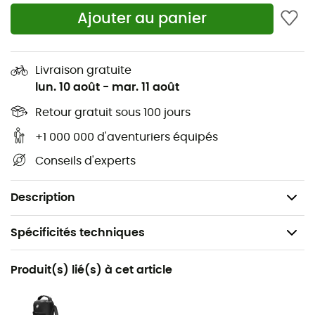
est certifié
Fair Wear Fondation
, il respecte donc des
Ajouter au panier
critères très précis de production vérifiés par cette ONG.
Vous n'avez plus qu'à partir vous promener !
Livraison gratuite
Chaussures de randonnée pour femme, aussi
lun. 10 août
-
mar. 11 août
recommandées pour le Fast Hiking
Tissu en Air Mesh
Retour gratuit sous 100 jours
Technogie Gore-tex®
+1 000 000 d'aventuriers équipés
Fermeture à lacets
Conseils d'experts
Produit certifié Fair Wear Fondation
Poids : 2 x 420 g
Description
Spécificités techniques
Recommandé pour
Produit(s) lié(s) à cet article
Randonnée / Fast hiking
Genre