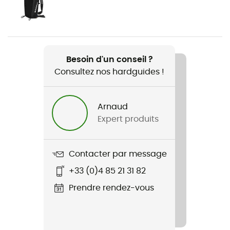
Femme
Poids
2 x 165 g
Besoin d'un conseil ?
Consultez nos hardguides !
Nom du produit
Sertig II Mid GTX
Arnaud
Technologies utilisées
Expert produits
Gore-Tex®
Imperméabilité
Contacter par message
Oui
+33 (0)4 85 21 31 82
Rigidité de la semelle
Prendre rendez-vous
Normale
Semelle extérieure