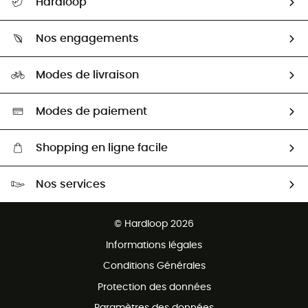
Hardloop
Retour & remboursement
Qui sommes-nous ?
Guide des tailles
Nos engagements
Carrières
Comment bien choisir ?
Notre empreinte
HardGuides
Modes de livraison
Seconde Main
Seconde main
Nos ambassadeurs
Aide & Contact
Sélection éco-responsable
Modes de paiement
Shopping en ligne facile
Livraison gratuite dès 100 €
Nos services
Retour gratuit sous 100 jours
Ventes aux groupes & club
Service client gratuit
© Hardloop 2026
Programme d'affiliation
Informations légales
Conditions Générales
Protection des données