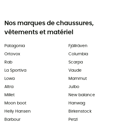
Nos marques de chaussures,
vêtements et matériel
Patagonia
Fjällräven
Ortovox
Columbia
Rab
Scarpa
La Sportiva
Vaude
Lowa
Mammut
Altra
Julbo
Millet
New balance
Moon boot
Hanwag
Helly Hansen
Birkenstock
Barbour
Petzl