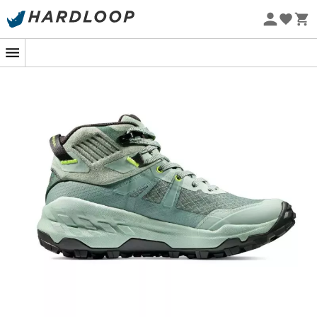
Promos d'été 🔥 -5 % EXTRA dès 2 produits* code Summer5
Eco-conçu