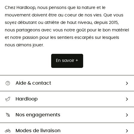
Chez Hardloop, nous pensons que la nature et le
mouvement doivent être au coeur de nos vies. Que vous
soyez débutant ou athlète de haut niveau, depuis 2015,
nous partageons avec vous notre goût pour le bon matériel
et notre passion pour les sentiers escarpés sur lesquels
nous aimons jouer.
En savoir +
Aide & contact
Suivre mon colis
Hardloop
Retour & remboursement
Qui sommes-nous ?
Guide des tailles
Nos engagements
Carrières
Comment bien choisir ?
Notre empreinte
HardGuides
Modes de livraison
Seconde Main