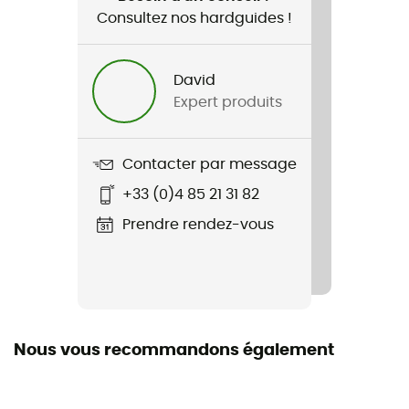
Consultez nos hardguides !
Nom du produit
Taiss SO Pants
David
Technologies utilisées
Expert produits
Schoeller
Imperméabilité
Contacter par message
Déperlant
+33 (0)4 85 21 31 82
Coupe-Vent
Prendre rendez-vous
Oui
Coupe
Standard
Nous vous recommandons également
Label
Bluesign / Fair Wear Foundation / PFC-Free