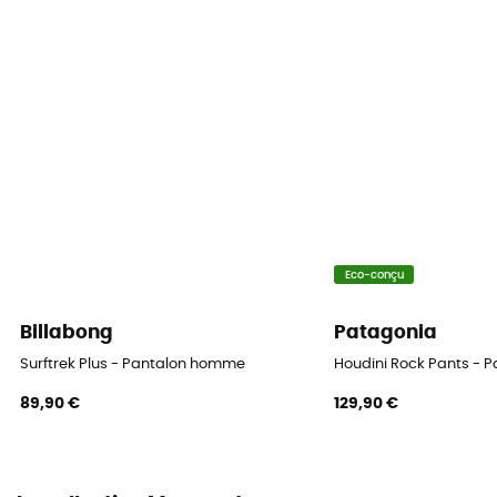
Système Fermeture
Fermeture éclair
Poches
3 poches
Matières
[principale] 91% polyamide,[secondaire] 9%
élasthanne
Eco-conçu
Zips d'aération
Oui
Billabong
Patagonia
Surftrek Plus - Pantalon homme
Houdini Rock Pants - 
89,90 €
129,90 €