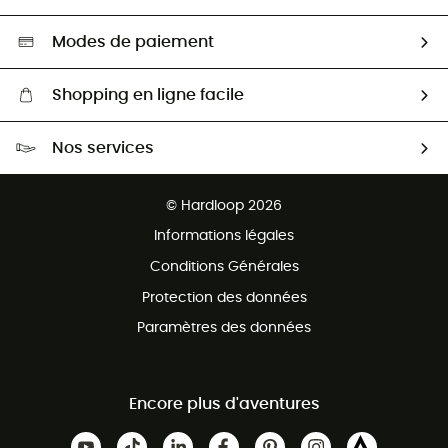
Seconde main
Nos ambassadeurs
Aide & Contact
Sélection éco-responsable
Modes de paiement
Shopping en ligne facile
Livraison gratuite dès 100 €
Nos services
Retour gratuit sous 100 jours
Ventes aux groupes & club
Service client gratuit
© Hardloop 2026
Programme d'affiliation
Informations légales
Conditions Générales
Protection des données
Paramètres des données
Encore plus d'aventures