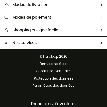
Notre empreinte
HardGuides
Modes de livraison
Seconde Main
Seconde main
Nos ambassadeurs
Aide & Contact
Sélection éco-responsable
Modes de paiement
Shopping en ligne facile
Livraison gratuite dès 100 €
Nos services
Retour gratuit sous 100 jours
Ventes aux groupes & club
Service client gratuit
© Hardloop 2026
Programme d'affiliation
Informations légales
Conditions Générales
Protection des données
Paramètres des données
Encore plus d'aventures