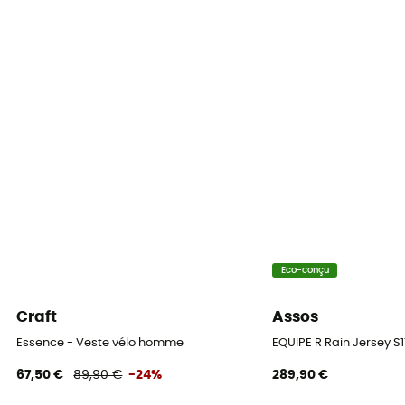
Label
PFC-Free
Capuche
Non
Poches
3 poches
Matières
[principale] 48 % polyester,48 % polyester recyclé,4%
élasthanne
Eco-conçu
Eléments réfléchissants
Craft
Assos
Oui
Essence - Veste vélo homme
EQUIPE R Rain Jersey S
Protection contre le froid
67,50 €
89,90 €
-24%
289,90 €
<4°