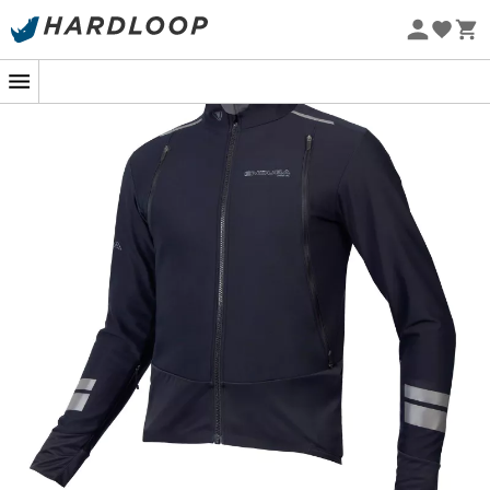
Promos d'été 🔥 -5 % EXTRA dès 2 produits* code Summer5
-5% Extra - Code Summer5
Eco-conçu
Endura Pro SL 3-Season : Affrontez toutes
les saisons avec style grâce à la veste !
Que vous soyez en train de parcourir des kilomètres sur
les routes ou de vous aventurer hors des sentiers battus,
la
veste vélo pour homme Pro SL 3-Season d'Endura