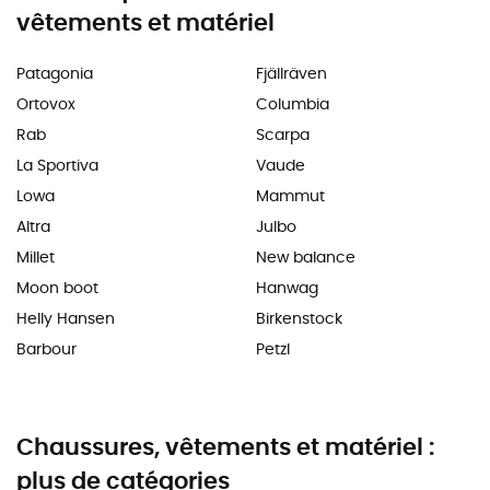
vêtements et matériel
Patagonia
Fjällräven
Ortovox
Columbia
Rab
Scarpa
La Sportiva
Vaude
Lowa
Mammut
Altra
Julbo
Millet
New balance
Moon boot
Hanwag
Helly Hansen
Birkenstock
Barbour
Petzl
Chaussures, vêtements et matériel :
plus de catégories