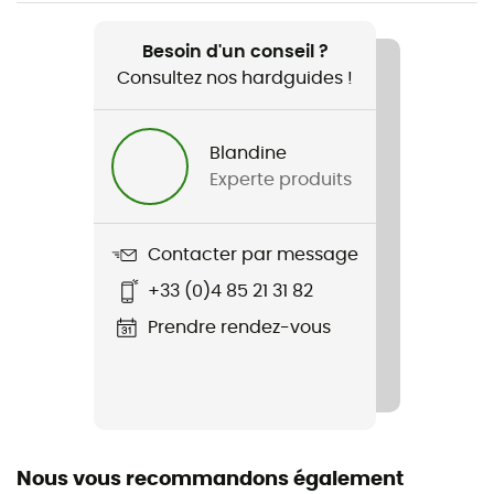
Recommandé pour
Vélo
Besoin d'un conseil ?
Consultez nos hardguides !
Genre
Homme
Blandine
Experte produits
Poids
629 g
Contacter par message
Nom du produit
+33 (0)4 85 21 31 82
Pro SL 3-Season Jacket
Prendre rendez-vous
Imperméabilité
Déperlant
Coupe-Vent
Oui
Nous vous recommandons également