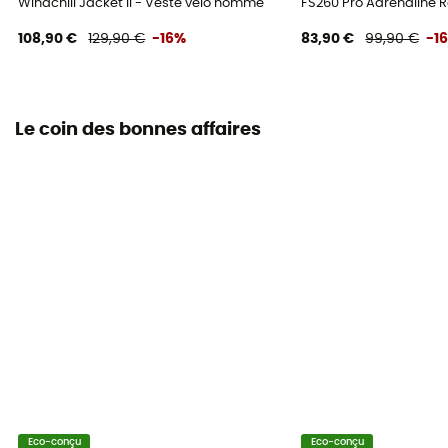
Windchill Jacket II - Veste vélo homme
FS260 Pro Adrenaline 
108,90 €
129,90 €
-16%
83,90 €
99,90 €
-1
Le coin des bonnes affaires
Eco-conçu
Eco-conçu