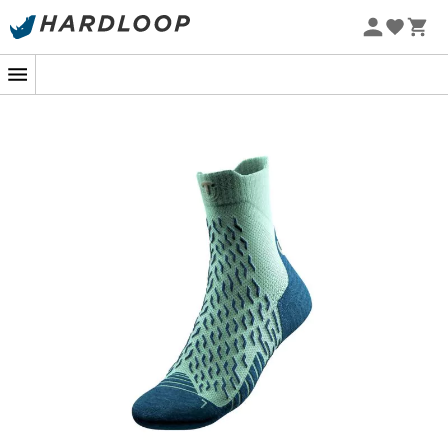
Promos d'été 🔥 -5 % EXTRA dès 2 produits* code Summer5
chaussettes de randonnée femme Therm-ic Trekking
Ultra Cool Crew
sont là pour vous soutenir à chaque
pas de votre aventure !
Imaginez-vous en train de parcourir un sentier sinueux,
le soleil éclairant votre chemin. Vous ressentez la
fraîcheur matinale sur votre visage et l'excitation qui
vous envahit. Vos pieds sont enveloppés dans le confort
glacial des
chaussettes
Trekking Ultra Cool Crew
.
Conçues avec expertise pour les
randonneurs
passionnés comme vous, ces
chaussettes
sont dotées
de caractéristiques techniques avancées pour offrir une
performance
supérieure et une
protection
optimale.
Les
chaussettes
Trekking Ultra Cool Crew
sont le fruit
d'une combinaison parfaite entre
confort
,
respirabilité
et
durabilité
. Grâce à leur composition haut de gamme
en fibres techniques, elles évacuent efficacement
l'humidité et favorisent la circulation de l'air, gardant
vos pieds au sec même dans les conditions les plus