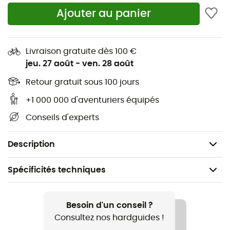
Ajouter au panier
Composition : 73 % polyamide, 23 % polypropylène,
4 % élasthanne
Anti humidité grâce à une régulation thermique
Livraison gratuite dès 100 €
optimale
jeu. 27 août
-
ven. 28 août
Anti odeur grâce à un traitement écologique
Retour gratuit sous 100 jours
rafraichissant
+1 000 000 d'aventuriers équipés
Respirant grâce à la technologie de ventilation
Moisture-Vent
Conseils d'experts
Protections au niveau du tendon d'Achille, du talon
et des orteils
Description
Spécificités techniques
Recommandé pour
Randonnée / Trekking
Besoin d'un conseil ?
Consultez nos hardguides !
Genre