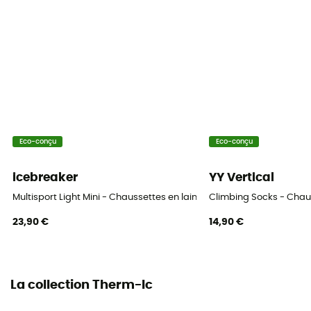
Eco-conçu
Eco-conçu
icebreaker
YY Vertical
Multisport Light Mini - Chaussettes en laine mérinos femme
Climbing Socks - Chau
23,90 €
14,90 €
La collection Therm-Ic