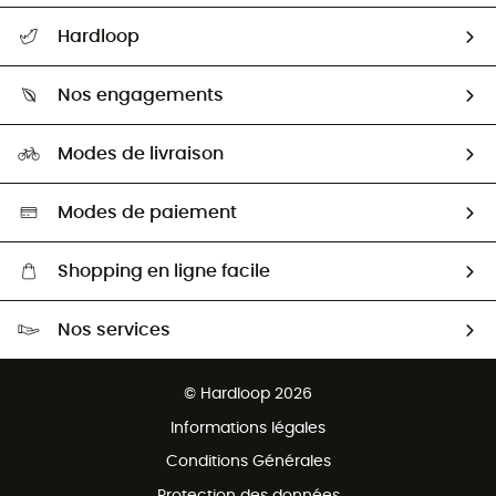
Suivre mon colis
Hardloop
Retour & remboursement
Qui sommes-nous ?
Guide des tailles
Nos engagements
Carrières
Comment bien choisir ?
Notre empreinte
HardGuides
Modes de livraison
Seconde Main
Seconde main
Nos ambassadeurs
Aide & Contact
Sélection éco-responsable
Modes de paiement
Shopping en ligne facile
Livraison gratuite dès 100 €
Nos services
Retour gratuit sous 100 jours
Ventes aux groupes & club
Service client gratuit
© Hardloop 2026
Programme d'affiliation
Informations légales
Conditions Générales
Protection des données