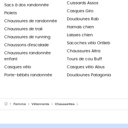
Cuissards Assos
Sacs à dos randonnée
Casques Giro
Piolets
Doudounes Rab
Chaussures de randonnée
Harnais chien
Chaussures de trail
Laisses chien
Chaussures de running
Sacoches vélo Ortlieb
Chaussons d'escalade
Chaussures Altra
Chaussures randonnée
enfant
Tours de cou Buff
Casques vélo
Casques vélo Abus
Porte-bébés randonnée
Doudounes Patagonia
Femme
Vêtements
Chaussettes
Chaussettes randonnée fem