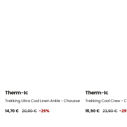
Therm-Ic
Therm-Ic
Trekking Ultra Cool Linen Ankle - Chaussettes randonnée femme
Trekking Cool Crew -
14,70 €
20,90 €
-29%
16,90 €
23,90 €
-2