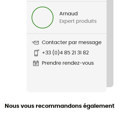
Femme
Arnaud
Expert produits
Nom du produit
Trekking Ultra Cool Crew
Contacter par message
Matières
+33 (0)4 85 21 31 82
[principale] 73 % polyamide,23 % polypropylène,4 %
élasthanne
Prendre rendez-vous
Nous vous recommandons également