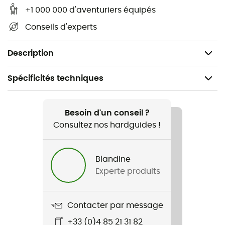
Compatibilité corde : 8 à 13 mm
+1 000 000 d'aventuriers équipés
Conseils d'experts
Répond aux exigences de la norme EN 15151-2, sauf
l'exigence sur la dimension minimale du point
d'attache.
Description
Spécificités techniques
Recommandé pour
Canyoning
Besoin d'un conseil ?
Consultez nos hardguides !
Genre
Homme / Femme
Blandine
Experte produits
Poids
90 g
Contacter par message
Nom du produit
+33 (0)4 85 21 31 82
Pirana Club