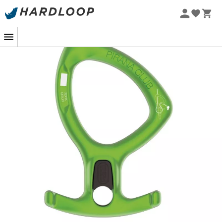
Promos d'été 🔥 -5 % EXTRA dès 2 produits* code Summer5
ou gaucher.
La praticité est au cœur de ce descendeur. Grâce à sa
bague en plastique,
l'installation de la corde est un jeu
d'enfant
, tout en restant solidement attaché à votre
harnais pour éviter toute perte accidentelle. Cette
attention aux détails facilite l’expérience des débutants
tout en assurant une
sécurité maximale
, indispensable
pour profiter pleinement de votre aventure en canyon.
Le Pirana Club est ainsi l'outil parfait pour ceux qui
cherchent à découvrir le canyoning ou à partager cette
passion en toute sécurité.
Descendeur à freinage modulable conçu pour les
usages collectifs ou pour la découverte du
canyoning :
Trois installations de corde possibles pour choisir le
niveau de freinage avant la descente,