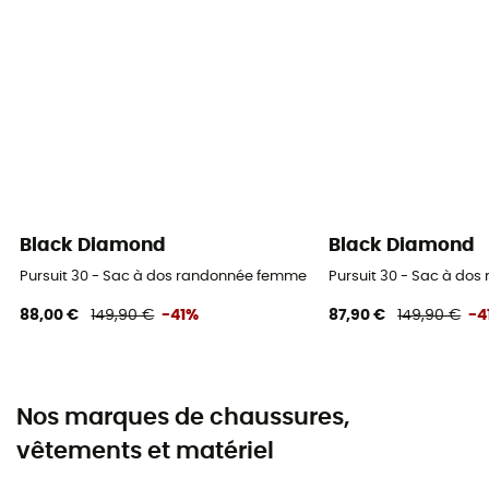
Black Diamond
Black Diamond
Pursuit 30 - Sac à dos randonnée femme
Pursuit 30 - Sac à do
88,00 €
149,90 €
-41%
87,90 €
149,90 €
-4
Nos marques de chaussures,
vêtements et matériel