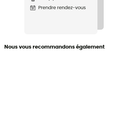
Prendre rendez-vous
Matériaux
Aluminium, TPE
Certification
EN 15151-2
Nous vous recommandons également
Cordes compatibles
8 - 13 mm
Notice
Consulter la notice
Équipement de protection individuelle
EPI - Classe 3
Freinage assisté
Non