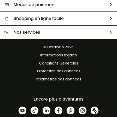
Sélection éco-responsable
Modes de paiement
Shopping en ligne facile
Livraison gratuite dès 100 €
Nos services
Retour gratuit sous 100 jours
Ventes aux groupes & club
Service client gratuit
© Hardloop 2026
Programme d'affiliation
Informations légales
Conditions Générales
Protection des données
Paramètres des données
Encore plus d'aventures