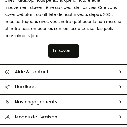
Chez Hardloop, nous pensons que la nature et le
mouvement doivent être au coeur de nos vies. Que vous
soyez débutant ou athlète de haut niveau, depuis 2015,
nous partageons avec vous notre goût pour le bon matériel
et notre passion pour les sentiers escarpés sur lesquels
nous aimons jouer.
En savoir +
Aide & contact
Suivre mon colis
Hardloop
Retour & remboursement
Qui sommes-nous ?
Guide des tailles
Nos engagements
Carrières
Comment bien choisir ?
Notre empreinte
HardGuides
Modes de livraison
Seconde Main
Seconde main
Nos ambassadeurs
Aide & Contact