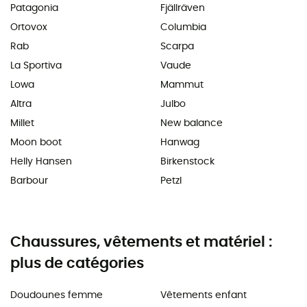
Patagonia
Fjällräven
Ortovox
Columbia
Rab
Scarpa
La Sportiva
Vaude
Lowa
Mammut
Altra
Julbo
Millet
New balance
Moon boot
Hanwag
Helly Hansen
Birkenstock
Barbour
Petzl
Chaussures, vêtements et matériel :
plus de catégories
Doudounes femme
Vêtements enfant