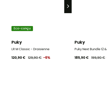
Eco-conçu
Puky
Puky
LR M Classic - Draisienne
Puky Next Bundle 12 &
120,90 €
129,90 €
-6%
185,90 €
199,90 €