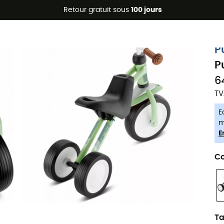
Promos d'été 🔥 -5 % EXTRA dès 2 produits* code Summer5
Retour gratuit sous
100 jours
-5% Extra - Code Summer5
P
P
6
TV
E
m
E
Co
Ta