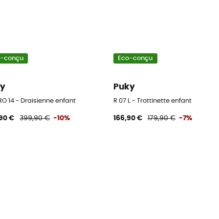
o-conçu
Eco-conçu
ky
Puky
O 14 - Draisienne enfant
R 07 L - Trottinette enfant
90 €
399,90 €
-10%
166,90 €
179,90 €
-7%