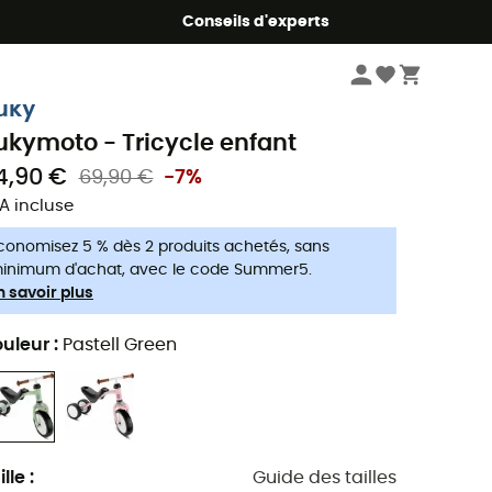
Conseils d'experts
Vélo
Vélos Enfant
Tricycles
uky
ukymoto - Tricycle enfant
4,90 €
69,90 €
-7%
A incluse
conomisez 5 % dès 2 produits achetés, sans
inimum d'achat, avec le code Summer5.
n savoir plus
uleur
:
Pastell Green
ille
:
Guide des tailles