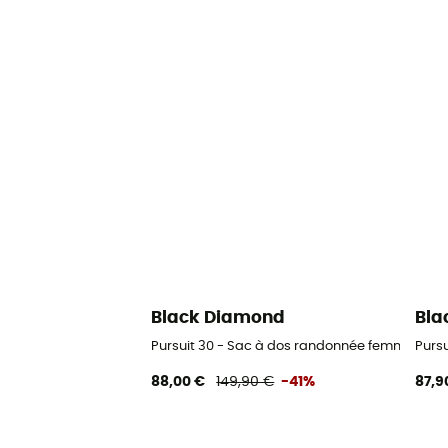
Black Diamond
Bla
Pursuit 30 - Sac à dos randonnée femme
Purs
88,00 €
149,90 €
-41%
87,9