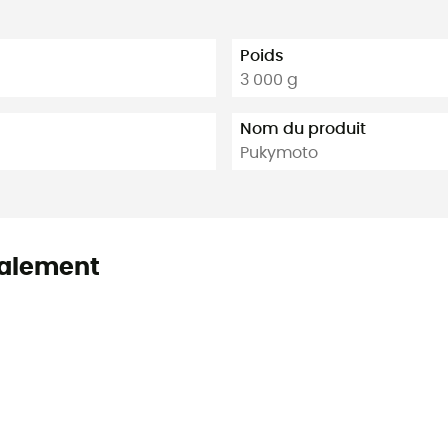
Poids
3 000 g
Nom du produit
Pukymoto
alement