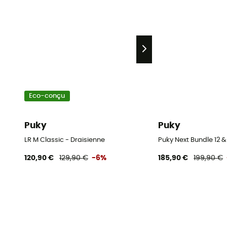
Eco-conçu
Puky
Puky
LR M Classic - Draisienne
Puky Next Bundle 12 &
120,90 €
129,90 €
-6%
185,90 €
199,90 €