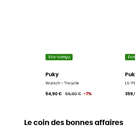
Eco-conçu
Ec
Puky
Pu
Wutsch - Tricycle
LS-PR
64,90 €
69,90 €
-7%
359,
Le coin des bonnes affaires