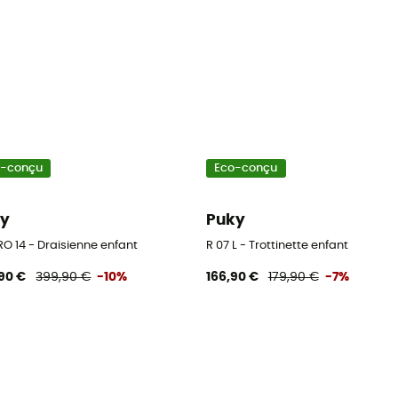
o-conçu
Eco-conçu
ky
Puky
O 14 - Draisienne enfant
R 07 L - Trottinette enfant
90 €
399,90 €
-10%
166,90 €
179,90 €
-7%