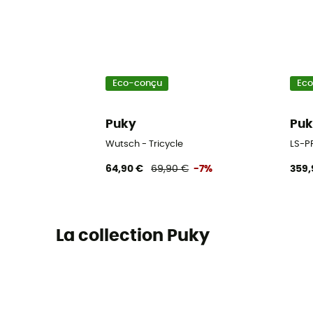
Eco-conçu
Ec
Puky
Pu
Wutsch - Tricycle
LS-PR
64,90 €
69,90 €
-7%
359,
La collection Puky