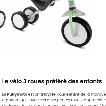
Le vélo 3 roues préféré des enfants
Le
Pukymoto
est un
tricycle
pour
enfant
de la marqu
ergonomique, avec ses deux petites roues rapprochées à
distingue de ceux que l’on peut voir habituellement. V