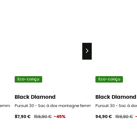
Eco-conçu
Eco-conçu
Black Diamond
Black Diamond
 femme
Pursuit 30 - Sac à dos montagne femme
Pursuit 30 - Sac à 
87,90 €
159,90 €
-45%
94,90 €
159,90 €