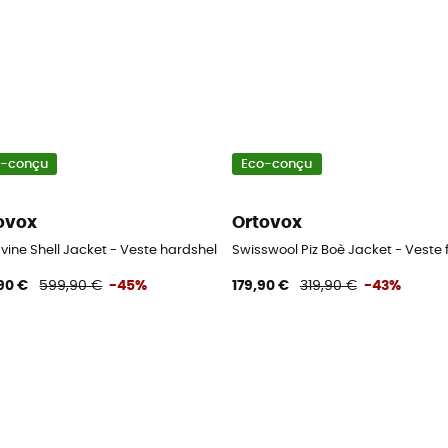
o-conçu
Eco-conçu
ovox
Ortovox
avine Shell Jacket - Veste hardshell homme
Swisswool Piz Boè Jacket - Vest
90 €
599,90 €
-45%
179,90 €
319,90 €
-43%