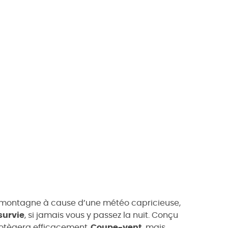
 montagne à cause d’une météo capricieuse,
survie
, si jamais vous y passez la nuit. Conçu
otègera efficacement.
Coupe-vent
, mais