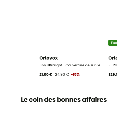
Ec
Ortovox
Ort
Bivy Ultralight - Couverture de survie
3L R
21,00 €
24,90 €
-15%
329,
Le coin des bonnes affaires