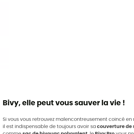
Bivy, elle peut vous sauver la vie !
Si vous vous retrouvez malencontreusement coincé en
il est indispensable de toujours avoir sa
couverture de 
comme
sac de bivouac polyvalent
, le
Bivy Pro
vous pr