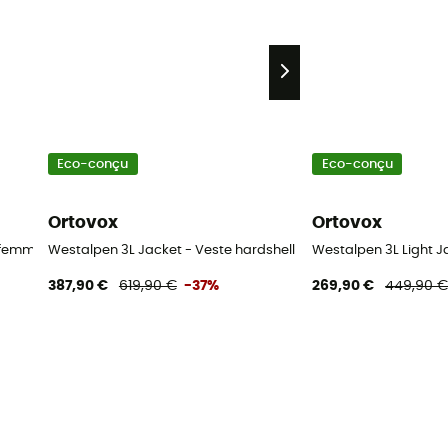
Eco-conçu
Eco-conçu
Ortovox
Ortovox
e femme
Westalpen 3L Jacket - Veste hardshell homme
Westalpen 3L Light 
387,90 €
619,90 €
-37%
269,90 €
449,90 