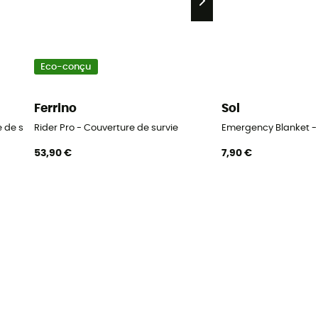
Eco-conçu
Ferrino
Sol
 de survie
Rider Pro - Couverture de survie
Emergency Blanket - 
53,90 €
7,90 €