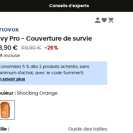
Conseils d'experts
Hygiène & Soins
Pharmacie
Couvertures de survie
rtovox
ivy Pro - Couverture de survie
8,90 €
119,90 €
-26%
A incluse
conomisez 5 % dès 2 produits achetés, sans
inimum d'achat, avec le code Summer5.
n savoir plus
uleur
:
Shocking Orange
ille
:
Guide des tailles