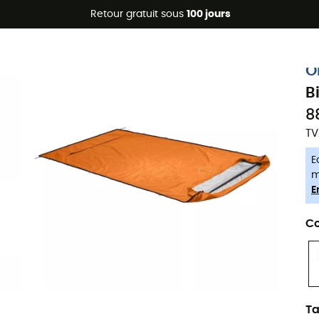
Promos d'été 🔥 -5 % EXTRA dès 2 produits* code Summer5
Retour gratuit sous
100 jours
-5% Extra - Code Summer5
O
B
8
TV
E
m
E
Co
Ta