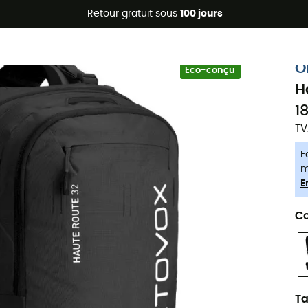
Promos d'été 🔥 -5 % EXTRA dès 2 produits* code Summer5
Retour gratuit sous
100 jours
-5% Extra - Code Summer5
O
Eco-conçu
H
1
TV
E
m
E
Co
Ta