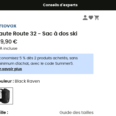
Conseils d'experts
Sports d'hiver
Equipement ski
Sacs à dos ski
rtovox
aute Route 32 - Sac à dos ski
89,90 €
A incluse
conomisez 5 % dès 2 produits achetés, sans
inimum d'achat, avec le code Summer5.
n savoir plus
uleur
:
Black Raven
ille
:
Guide des tailles