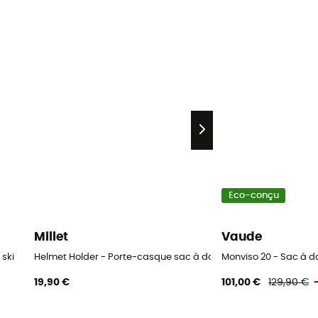
Eco-conçu
Millet
Vaude
ski
Helmet Holder - Porte-casque sac à dos
Monviso 20 - Sac à d
19,90 €
101,00 €
129,90 €