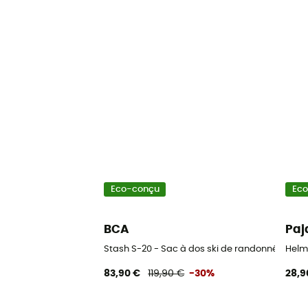
Eco-conçu
Ec
BCA
Paj
Stash S-20 - Sac à dos ski de randonnée
Helm
83,90 €
119,90 €
-30%
28,9