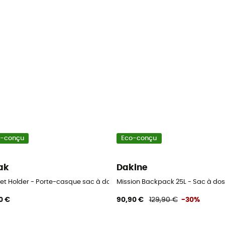
o-conçu
Eco-conçu
ak
Dakine
et Holder - Porte-casque sac à dos
Mission Backpack 25L - Sac à dos 
0 €
90,90 €
129,90 €
-30%