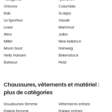
Ortovox
Columbia
Rab
Scarpa
La Sportiva
Vaude
Lowa
Mammut
Altra
Julbo
Millet
New balance
Moon boot
Hanwag
Helly Hansen
Birkenstock
Barbour
Petzl
Chaussures, vêtements et matériel :
plus de catégories
Doudounes femme
Vêtements enfant
Parkas femme
Polaire enfant