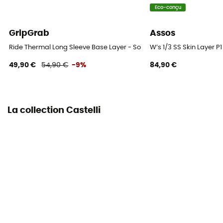
Eco-conçu
GripGrab
Assos
Ride Thermal Long Sleeve Base Layer - Sous-vêtement thermique
W’s 1/3 SS Skin Layer 
49,90 €
54,90 €
-9%
84,90 €
La collection Castelli