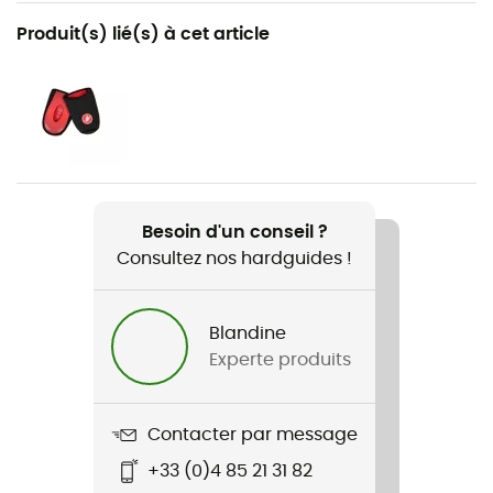
Recommandé pour
Produit(s) lié(s) à cet article
Vélo
Genre
Homme
Poids
272 g
Besoin d'un conseil ?
Consultez nos hardguides !
Nom du produit
Ml Flanders Warm
Blandine
Stretch
Experte produits
Oui
Protection thermique
Contacter par message
Oui
+33 (0)4 85 21 31 82