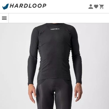
Promos d'été 🔥 -5 % EXTRA dès 2 produits* code Summer5
-5% Extra - Code Summer5
Castelli ML Flanders Warm : pour affronter
les conditions les plus rudes !
Lorsque vous vous lancez dans des activités de plein air
par temps froid, il est essentiel d'avoir une base
thermique fiable pour vous garder au chaud et au sec.
Le
sous-vêtement thermique Castelli ML Flanders
Warm
est spécialement conçu pour les
hommes