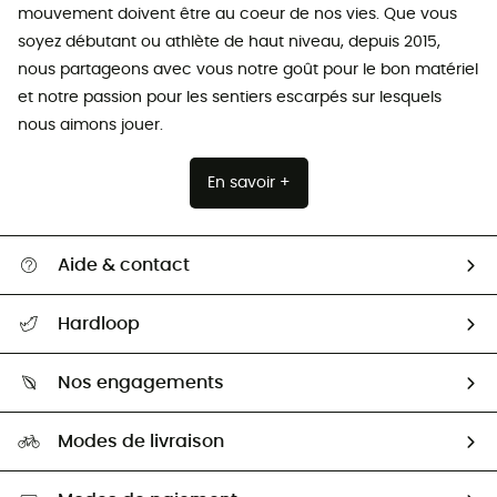
mouvement doivent être au coeur de nos vies. Que vous
soyez débutant ou athlète de haut niveau, depuis 2015,
nous partageons avec vous notre goût pour le bon matériel
et notre passion pour les sentiers escarpés sur lesquels
nous aimons jouer.
En savoir +
Aide & contact
Suivre mon colis
Hardloop
Retour & remboursement
Qui sommes-nous ?
Guide des tailles
Nos engagements
Carrières
Comment bien choisir ?
Notre empreinte
HardGuides
Modes de livraison
Seconde Main
Seconde main
Nos ambassadeurs
Aide & Contact
Sélection éco-responsable