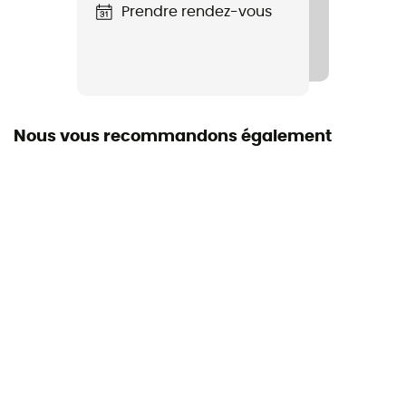
Manches
Prendre rendez-vous
Longues
Matières
[principale] 100 % polyester
Nous vous recommandons également
Propriétés
Isolant
Laine Mérinos
Non