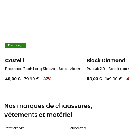
Eco-conçu
Castelli
Black Diamond
Prosecco Tech Long Sleeve - Sous-vêtement technique vélo
Pursuit 30 - Sac à do
49,90 €
79,90 €
-37%
88,00 €
149,90 €
-
Nos marques de chaussures,
vêtements et matériel
Patagonia
Fjällräven