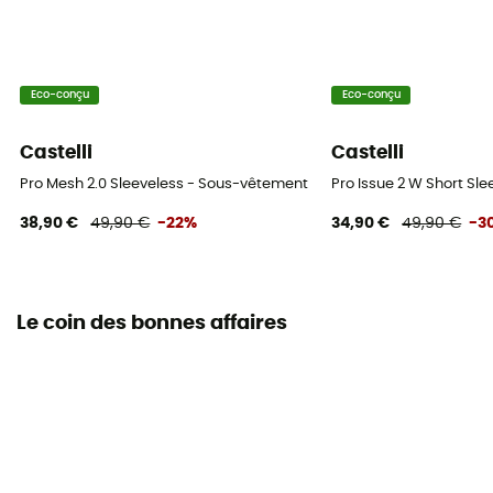
Eco-conçu
Eco-conçu
Castelli
Castelli
Pro Mesh 2.0 Sleeveless - Sous-vêtement technique vélo
Pro Issue 2 W Short Sl
38,90 €
49,90 €
-22%
34,90 €
49,90 €
-3
Le coin des bonnes affaires