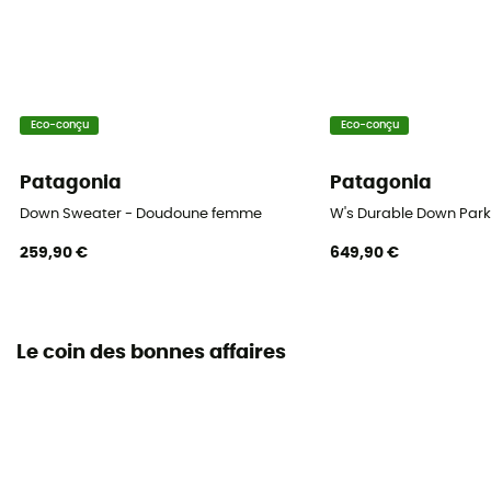
Eco-conçu
Eco-conçu
Patagonia
Patagonia
Down Sweater - Doudoune femme
W's Durable Down Par
259,90 €
649,90 €
Le coin des bonnes affaires