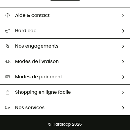
Aide & contact
Suivre mon colis
Hardloop
Retour & remboursement
Qui sommes-nous ?
Guide des tailles
Nos engagements
Carrières
Comment bien choisir ?
Notre empreinte
HardGuides
Modes de livraison
Seconde Main
Seconde main
Nos ambassadeurs
Aide & Contact
Sélection éco-responsable
Modes de paiement
Shopping en ligne facile
Livraison gratuite dès 100 €
Nos services
Retour gratuit sous 100 jours
Ventes aux groupes & club
Service client gratuit
© Hardloop 2026
Programme d'affiliation