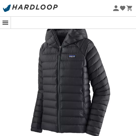
Promos d'été 🔥 -5 % EXTRA dès 2 produits* code Summer5
Eco-conçu
Patagonia Down Sweater Hoody :
l’indispensable toute saison !
S’il y a une
doudoune
à avoir dans son placard, c’est
bien la
Down Sweater Hoody
pour
femme.
La marque
Patagonia
est connue pour confectionner ses produits
de manière responsable. Cette fois-ci, c’est en
recyclant des filets de pêche abandonnés dans les
océans que Patagonia a réinventé cette
doudoune
à
capuche
. Cette veste en duvet 100 %
Responsible Down
Standard
au pouvoir gonflant, offre un niveau de