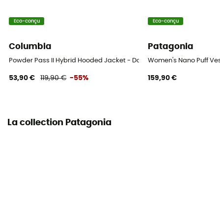
Duvet
Eco-conçu
Eco-conçu
Columbia
Patagonia
Powder Pass II Hybrid Hooded Jacket - Doudoune femme
Women's Nano Puff Ve
53,90 €
119,90 €
-55%
159,90 €
La collection Patagonia