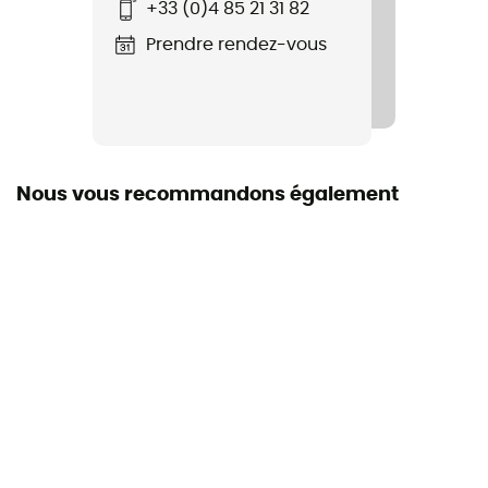
+33 (0)4 85 21 31 82
Fair Trade Certified™ / PFC-Free
Prendre rendez-vous
Capuche
Oui
Poches
4 poches
Nous vous recommandons également
Isolation
Isolation naturelle
Matières
[principale] 100 % nylon recyclé
Pouvoir gonflant (Cuin)
800 cuin
Indication du matériau