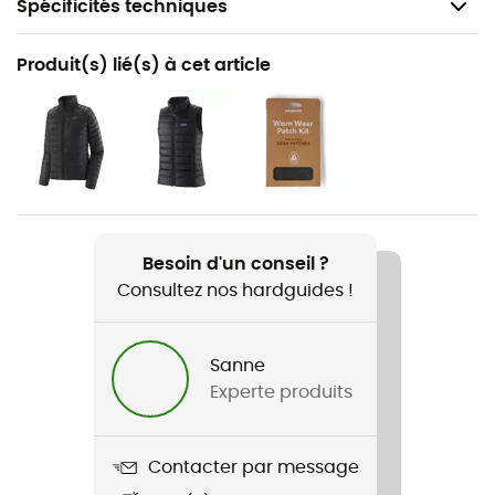
Spécificités techniques
Recommandé pour
Produit(s) lié(s) à cet article
Randonnée / Ski de randonnée / Alpinisme / Lifestyle /
Sports d'hiver
Genre
Femme
Poids
Besoin d'un conseil ?
420 g
Consultez nos hardguides !
Nom du produit
Down Sweater Hoody
Sanne
Experte produits
Imperméabilité
Déperlant
Contacter par message
Label