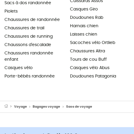
Cuissards Assos
Sacs à dos randonnée
Casques Giro
Piolets
Doudounes Rab
Chaussures de randonnée
Harnais chien
Chaussures de trail
Laisses chien
Chaussures de running
Sacoches vélo Ortlieb
Chaussons d'escalade
Chaussures Altra
Chaussures randonnée
enfant
Tours de cou Buff
Casques vélo
Casques vélo Abus
Porte-bébés randonnée
Doudounes Patagonia
Voyage
Bagages voyage
Sacs de voyage