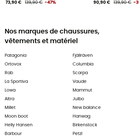
73,90 €
139,90 €
-47%
90,90 €
139,90 €
-
Nos marques de chaussures,
vêtements et matériel
Patagonia
Fjällräven
Ortovox
Columbia
Rab
Scarpa
La Sportiva
Vaude
Lowa
Mammut
Altra
Julbo
Millet
New balance
Moon boot
Hanwag
Helly Hansen
Birkenstock
Barbour
Petzl