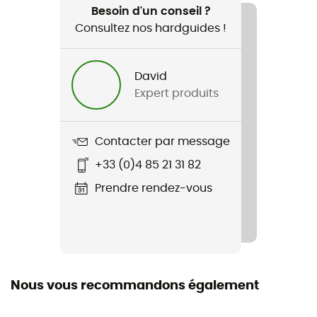
Lifestyle
Besoin d'un conseil ?
Consultez nos hardguides !
Genre
Femme
David
Expert produits
Poids
865 g
Contacter par message
Nom du produit
+33 (0)4 85 21 31 82
Duffle Bag 40
Prendre rendez-vous
Nous vous recommandons également