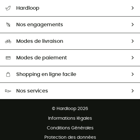
Suivre mon colis
Hardloop
Retour & remboursement
Qui sommes-nous ?
Guide des tailles
Nos engagements
Carrières
Comment bien choisir ?
Notre empreinte
HardGuides
Modes de livraison
Seconde Main
Seconde main
Nos ambassadeurs
Aide & Contact
Sélection éco-responsable
Modes de paiement
Shopping en ligne facile
Livraison gratuite dès 100 €
Nos services
Retour gratuit sous 100 jours
Ventes aux groupes & club
Service client gratuit
© Hardloop 2026
Programme d'affiliation
Informations légales
Conditions Générales
Protection des données