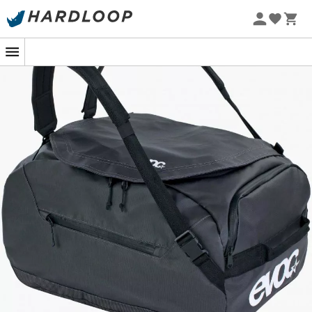
Promos d'été 🔥 -5 % EXTRA dès 2 produits* code Summer5
-5% Extra - Code Summer5