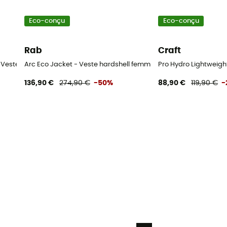
Eco-conçu
Eco-conçu
Rab
Craft
- Veste imperméable femme
Arc Eco Jacket - Veste hardshell femme
Pro Hydro Lightweig
136,90 €
274,90 €
-50%
88,90 €
119,90 €
-