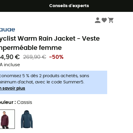
Conseils d'experts
Femme
Vestes femme
Vestes imperméables femme
aude
yclist Warm Rain Jacket - Veste
mperméable femme
34,90 €
269,90 €
-50%
A incluse
conomisez 5 % dès 2 produits achetés, sans
inimum d'achat, avec le code Summer5.
n savoir plus
uleur
:
Cassis