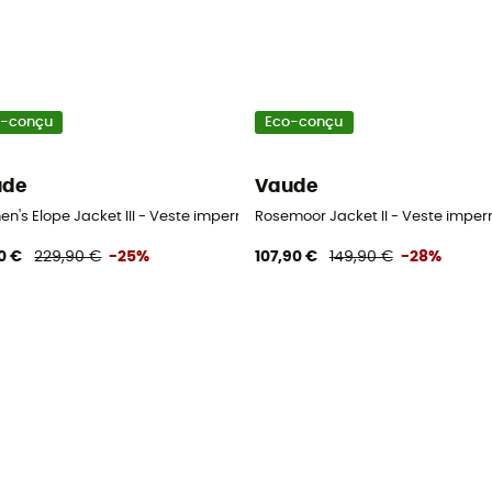
o-conçu
Eco-conçu
ude
Vaude
mme
n's Elope Jacket III - Veste imperméable femme
Rosemoor Jacket II - Veste imp
90 €
229,90 €
-25%
107,90 €
149,90 €
-28%