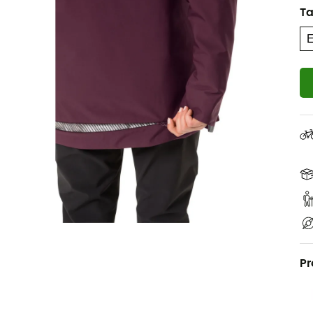
Ta
Pr