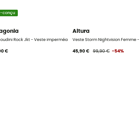
o-conçu
agonia
Altura
Houdini Rock Jkt - Veste imperméable femme
Veste Storm Nightvision Femme 
90 €
45,90 €
99,90 €
-54%