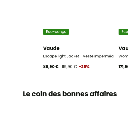
Eco-conçu
Ec
Vaude
Va
Escape light Jacket - Veste imperméable fe
Wome
88,90 €
119,90 €
-25%
171,
Le coin des bonnes affaires