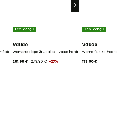
Eco-conçu
Eco-conçu
Vaude
Vaude
erméable femme
Women's Elope 3L Jacket - Veste hardshell femme
Women's Strathcona
201,90 €
279,90 €
-27%
179,90 €