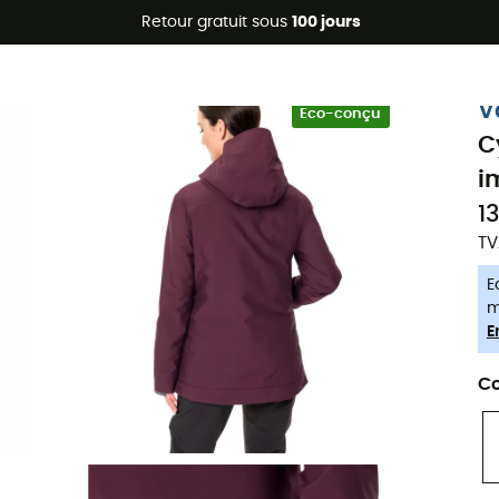
Promos d'été 🔥 -5 % EXTRA dès 2 produits* code Summer5
Retour gratuit sous
100 jours
-5% Extra - Code Summer5
V
Eco-conçu
C
i
1
TV
E
m
E
Co