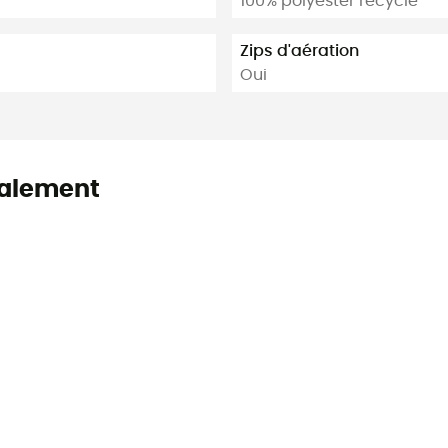
100% polyester recyclé
Zips d'aération
Oui
alement