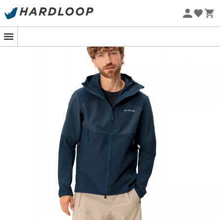
Promos d'été 🔥 -5 % EXTRA dès 2 produits* code Summer5
-5% Extra - Code Summer5
Eco-conçu