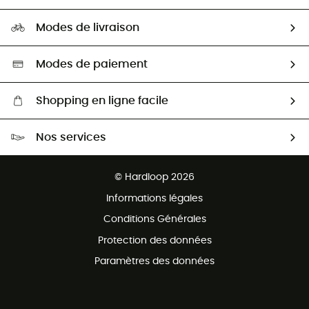
Carrières
Comment bien choisir ?
Notre empreinte
HardGuides
Modes de livraison
Seconde Main
Seconde main
Nos ambassadeurs
Aide & Contact
Sélection éco-responsable
Modes de paiement
Shopping en ligne facile
Livraison gratuite dès 100 €
Nos services
Retour gratuit sous 100 jours
Ventes aux groupes & club
Service client gratuit
© Hardloop 2026
Programme d'affiliation
Informations légales
Conditions Générales
Protection des données
Paramètres des données