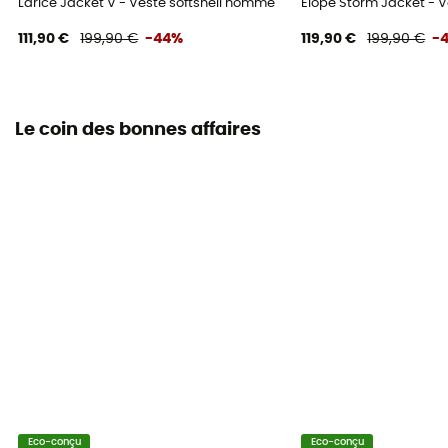
Larice Jacket V - Veste softshell homme
Elope Storm Jacket - 
111,90 €
199,90 €
-44%
119,90 €
199,90 €
-
Le coin des bonnes affaires
Eco-conçu
Eco-conçu