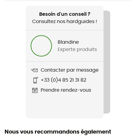
Recommandé pour
Randonnée / Trekking
Besoin d'un conseil ?
Consultez nos hardguides !
Genre
Homme
Blandine
Experte produits
Poids
560 g
Contacter par message
Nom du produit
+33 (0)4 85 21 31 82
Roccia Softshell Jacket II
Prendre rendez-vous
Membrane
Windproof
Imperméabilité
Déperlant
Nous vous recommandons également