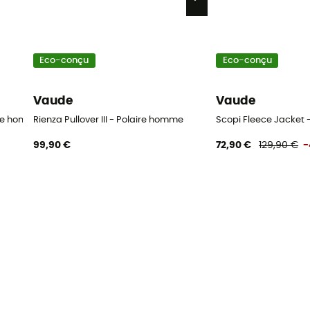
Eco-conçu
Eco-conçu
Vaude
Vaude
ire homme
Rienza Pullover III - Polaire homme
Scopi Fleece Jacket 
99,90 €
72,90 €
129,90 €
-