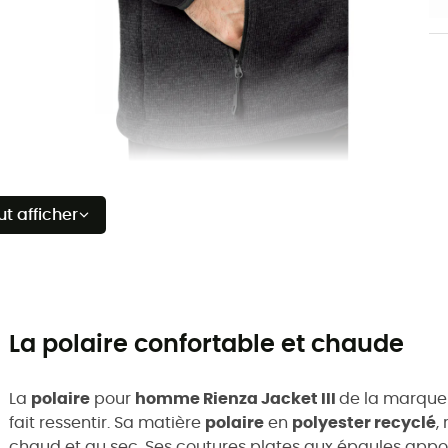
ut afficher
La polaire confortable et chaude
La
polaire
pour
homme Rienza Jacket III
de la marqu
fait ressentir. Sa matière
polaire
en
polyester recyclé
,
chaud et au sec. Ses coutures plates aux épaules appo