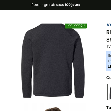
Promos d'été 🔥 -5 % EXTRA dès 2 produits* code Summer5
Retour gratuit sous
100 jours
-5% Extra - Code Summer5
V
Eco-conçu
R
8
TV
E
m
E
Co
Ta