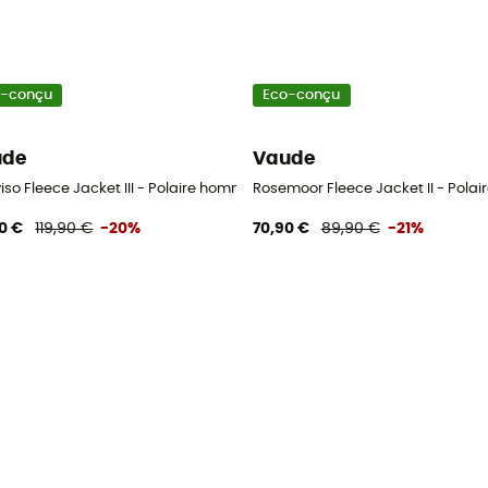
o-conçu
Eco-conçu
ude
Vaude
so Fleece Jacket III - Polaire homme
Rosemoor Fleece Jacket II - Pola
0 €
119,90 €
-20%
70,90 €
89,90 €
-21%