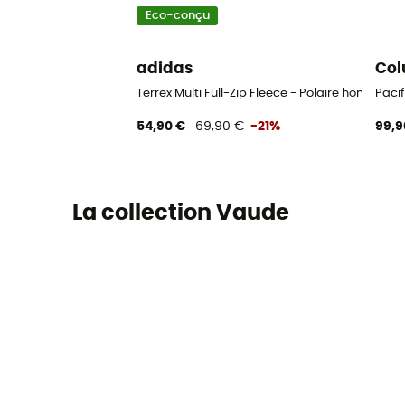
Eco-conçu
adidas
Col
Terrex Multi Full-Zip Fleece - Polaire homme
Paci
54,90 €
69,90 €
-21%
99,9
La collection Vaude