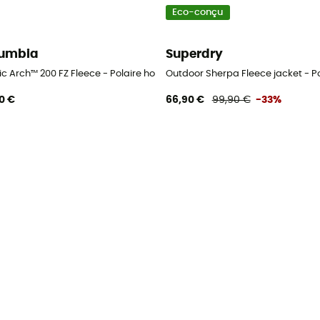
Eco-conçu
umbia
Superdry
fic Arch™ 200 FZ Fleece - Polaire homme
Outdoor Sherpa Fleece jacket - 
0 €
66,90 €
99,90 €
-33%