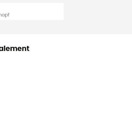
nopf
alement