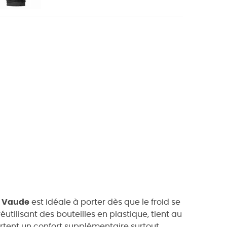
e
Vaude
est idéale à porter dès que le froid se
 réutilisant des bouteilles en plastique, tient au
rtent un confort supplémentaire surtout