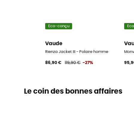
Eco-conçu
Ec
Vaude
Va
Rienza Jacket III - Polaire homme
Monvi
86,90 €
119,90 €
-27%
95,9
Le coin des bonnes affaires