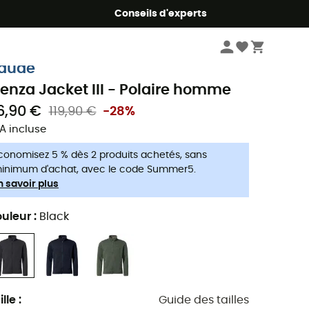
Conseils d'experts
Homme
Vestes homme
Vestes polaires homme
aude
ienza Jacket III - Polaire homme
6,90 €
119,90 €
-28%
A incluse
conomisez 5 % dès 2 produits achetés, sans
inimum d'achat, avec le code Summer5.
n savoir plus
uleur
:
Black
ille
:
Guide des tailles