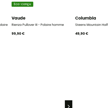
Eco-conçu
Vaude
Columbia
Polaire homme
Rienza Pullover III - Polaire homme
Steens Mountain Half
99,90 €
49,90 €