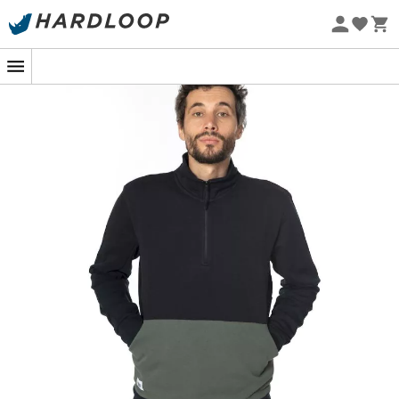
Promos d'été 🔥 -5 % EXTRA dès 2 produits* code Summer5
-5% Extra - Code Summer5
Eco-conçu