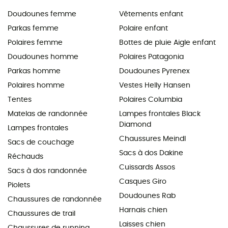
Doudounes femme
Vêtements enfant
Parkas femme
Polaire enfant
Polaires femme
Bottes de pluie Aigle enfant
Doudounes homme
Polaires Patagonia
Parkas homme
Doudounes Pyrenex
Polaires homme
Vestes Helly Hansen
Tentes
Polaires Columbia
Matelas de randonnée
Lampes frontales Black
Diamond
Lampes frontales
Chaussures Meindl
Sacs de couchage
Sacs à dos Dakine
Réchauds
Cuissards Assos
Sacs à dos randonnée
Casques Giro
Piolets
Doudounes Rab
Chaussures de randonnée
Harnais chien
Chaussures de trail
Laisses chien
Chaussures de running