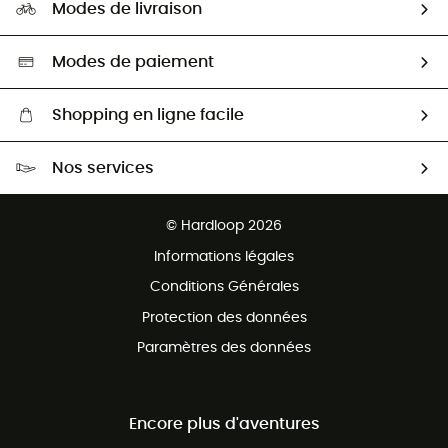
HardGuides
Modes de livraison
Seconde Main
Seconde main
Nos ambassadeurs
Aide & Contact
Sélection éco-responsable
Modes de paiement
Shopping en ligne facile
Livraison gratuite dès 100 €
Nos services
Retour gratuit sous 100 jours
Ventes aux groupes & club
Service client gratuit
© Hardloop 2026
Programme d'affiliation
Informations légales
Conditions Générales
Protection des données
Paramètres des données
Encore plus d'aventures