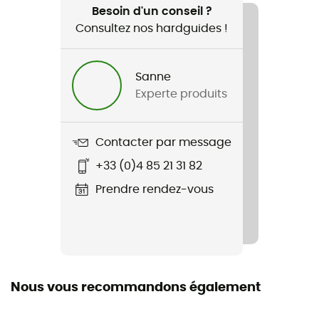
Escalade / Lifestyle / Le quotidien
Besoin d'un conseil ?
Consultez nos hardguides !
Genre
Homme / Femme
Sanne
Experte produits
Nom du produit
Zip Up Sweater
Contacter par message
Label
+33 (0)4 85 21 31 82
Coton biologique / Origine Européenne Garantie
Prendre rendez-vous
Système Fermeture
Zip
Manches
Longues
Nous vous recommandons également
Capuche