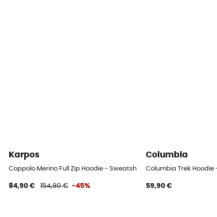
Non
Poches
1 poche kangourou
Matières
[principale] 100% coton bio
Karpos
Columbia
Coppolo Merino Full Zip Hoodie - Sweatshirt en laine mérinos hom
Columbia Trek Hoodie
84,90 €
154,90 €
-45%
59,90 €