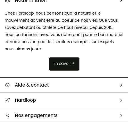
Notre mission
Chez Hardloop, nous pensons que la nature et le
mouvement doivent être au coeur de nos vies. Que vous
soyez débutant ou athlète de haut niveau, depuis 2015,
nous partageons avec vous notre goût pour le bon matériel
et notre passion pour les sentiers escarpés sur lesquels
nous aimons jouer.
En savoir +
Aide & contact
Suivre mon colis
Hardloop
Retour & remboursement
Qui sommes-nous ?
Guide des tailles
Nos engagements
Carrières
Comment bien choisir ?
Notre empreinte