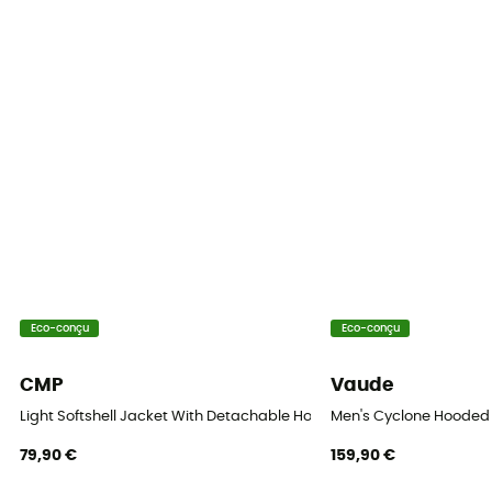
Coupe
Ajustée
Label
Bluesign / Oeko-Tex
Protection thermique
Oui
Capuche
Oui
Eco-conçu
Eco-conçu
Poches
2 poches
CMP
Vaude
Matières
Light Softshell Jacket With Detachable Hood - Veste softshell hom
Men's Cyclone Hooded J
[principale] 57 % polyamide,28 % polyester,15 %
79,90 €
159,90 €
élasthanne