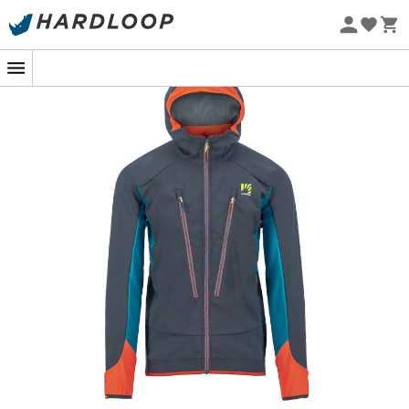
Promos d'été 🔥 -5 % EXTRA dès 2 produits* code Summer5
-5% Extra - Code Summer5
Eco-conçu
Une veste qui ne manque pas de souffle