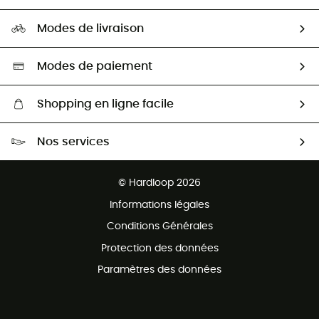
Carrières
Comment bien choisir ?
Notre empreinte
HardGuides
Modes de livraison
Seconde Main
Seconde main
Nos ambassadeurs
Aide & Contact
Sélection éco-responsable
Modes de paiement
Shopping en ligne facile
Livraison gratuite dès 100 €
Nos services
Retour gratuit sous 100 jours
Ventes aux groupes & club
Service client gratuit
© Hardloop 2026
Programme d'affiliation
Informations légales
Conditions Générales
Protection des données
Paramètres des données