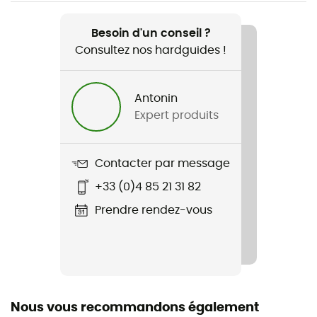
Recommandé pour
Ski de randonnée / Alpinisme / Ski
Besoin d'un conseil ?
Consultez nos hardguides !
Genre
Homme
Antonin
Expert produits
Poids
422 g
Contacter par message
Nom du produit
+33 (0)4 85 21 31 82
Piz Palu'Evo Jkt
Prendre rendez-vous
Technologies utilisées
Gore-Tex®
Imperméabilité
Oui
Nous vous recommandons également