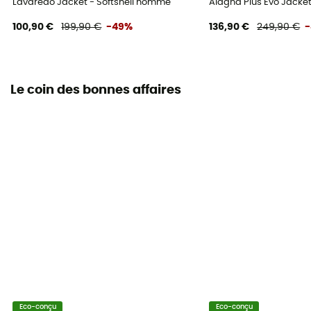
Lavaredo Jacket - Softshell homme
Alagna Plus Evo Jacket
100,90 €
199,90 €
-49%
136,90 €
249,90 €
Le coin des bonnes affaires
Eco-conçu
Eco-conçu