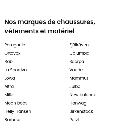
Nos marques de chaussures,
vêtements et matériel
Patagonia
Fjällräven
Ortovox
Columbia
Rab
Scarpa
La Sportiva
Vaude
Lowa
Mammut
Altra
Julbo
Millet
New balance
Moon boot
Hanwag
Helly Hansen
Birkenstock
Barbour
Petzl