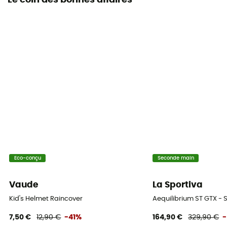
Le coin des bonnes affaires
Eco-conçu
Seconde main
Vaude
La Sportiva
Kid's Helmet Raincover
Aequilibrium ST GTX -
7,50 €
12,90 €
-41%
164,90 €
329,90 €