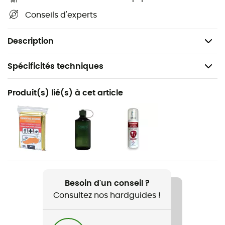
Ouverture par pression latérale,
Conseils d'experts
Skratch des deux côtés,
Matière : Polyamide.
Description
Spécificités techniques
Recommandé pour
Produit(s) lié(s) à cet article
Randonnée / Trekking
Genre
Homme / Femme
Nom du produit
Belt Buckle 40
Besoin d'un conseil ?
Consultez nos hardguides !