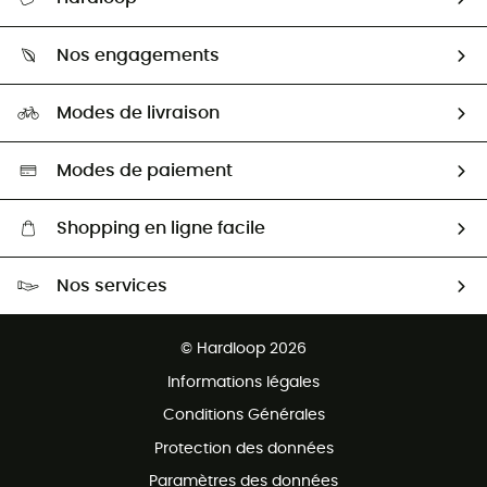
Retour & remboursement
Qui sommes-nous ?
Guide des tailles
Nos engagements
Carrières
Comment bien choisir ?
Notre empreinte
HardGuides
Modes de livraison
Seconde Main
Seconde main
Nos ambassadeurs
Aide & Contact
Sélection éco-responsable
Modes de paiement
Shopping en ligne facile
Livraison gratuite dès 100 €
Nos services
Retour gratuit sous 100 jours
Ventes aux groupes & club
Service client gratuit
© Hardloop 2026
Programme d'affiliation
Informations légales
Conditions Générales
Protection des données
Paramètres des données